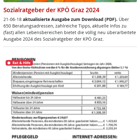
Sozialratgeber der KPÖ Graz 2024
21-06-18
ak­tua­li­sier­te Aus­ga­be zum Down­load (PDF).
Über
650 Be­ra­tungsadres­sen, zahl­rei­che Tipps, ak­tu­el­le In­fos zu
(fast) al­len Le­bens­be­rei­chen bie­tet die völ­lig neu über­ar­bei­te­te
Aus­ga­be 2024 des So­zial­rat­ge­ber der KPÖ Graz.
Rat & Hilfe