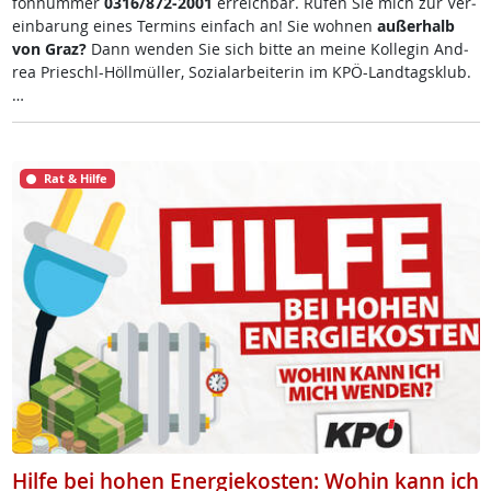
fon­num­mer
0316/872-2001
er­reich­bar. Ru­fen Sie mich zur Ve­r­
ein­ba­rung ei­nes Ter­mins ein­fach an! Sie woh­nen
au­ßer­halb
von Graz?
Dann wen­den Sie sich bit­te an mei­ne Kol­le­gin And­
rea Prie­schl-Höll­mül­ler, So­zial­ar­bei­te­rin im KPÖ-Land­tags­klub.
…
Rat & Hilfe
Hilfe bei hohen Energiekosten: Wohin kann ich