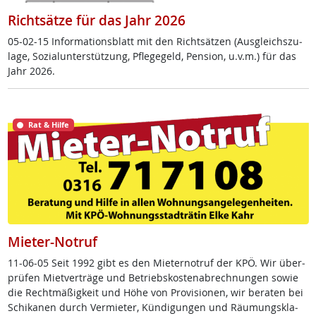
Richtsätze für das Jahr 2026
05-02-15 In­for­ma­ti­ons­blatt mit den Richt­sät­zen (Aus­g­leichs­zu­
la­ge, So­zial­un­ter­stüt­zung, Pf­le­ge­geld, Pen­si­on, u.v.m.) für das
Jahr 2026.
Rat & Hilfe
Mieter-Notruf
11-06-05 Seit 1992 gibt es den Mie­ter­no­t­ruf der KPÖ. Wir über­
prü­fen Miet­ver­trä­ge und Be­triebs­kos­ten­ab­rech­nun­gen so­wie
die Recht­mä­ß­ig­keit und Höhe von Pro­vi­sio­nen, wir be­ra­ten bei
Schi­ka­nen durch Ver­mie­ter, Kün­di­gun­gen und Räu­mungs­kla­