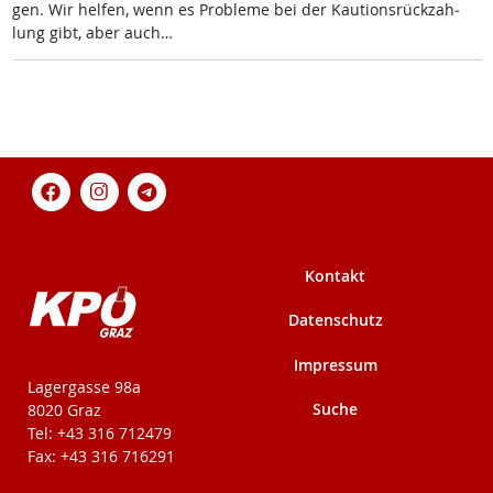
gen. Wir hel­fen, wenn es Pro­b­le­me bei der Kau­ti­ons­rück­zah­
lung gibt, aber auch…
Kontakt
Datenschutz
Impressum
KPÖ-Steiermark
Lagergasse 98a
Suche
8020 Graz
Tel: +43 316 712479
Fax: +43 316 716291