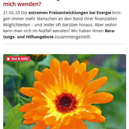
mich wenden?
21-02-23 Die
ex­t­re­men Preis­ent­wick­lun­gen bei En­er­gie
brin­
gen im­mer mehr Men­schen an den Rand ih­rer fi­nan­zi­el­len
Mög­lich­kei­ten – und lei­der oft dar­über hin­aus. Aber wo­hin
kann man sich im Not­fall wen­den? Wir ha­ben Ih­nen
Be­ra­
tungs- und Hilf­s­an­ge­bo­te
zu­sam­men­ge­s­tellt.
Rat & Hilfe