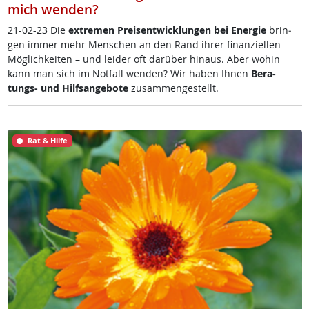
mich wenden?
21-02-23 Die
ex­t­re­men Preis­ent­wick­lun­gen bei En­er­gie
brin­
gen im­mer mehr Men­schen an den Rand ih­rer fi­nan­zi­el­len
Mög­lich­kei­ten – und lei­der oft dar­über hin­aus. Aber wo­hin
kann man sich im Not­fall wen­den? Wir ha­ben Ih­nen
Be­ra­
tungs- und Hilf­s­an­ge­bo­te
zu­sam­men­ge­s­tellt.
Rat & Hilfe