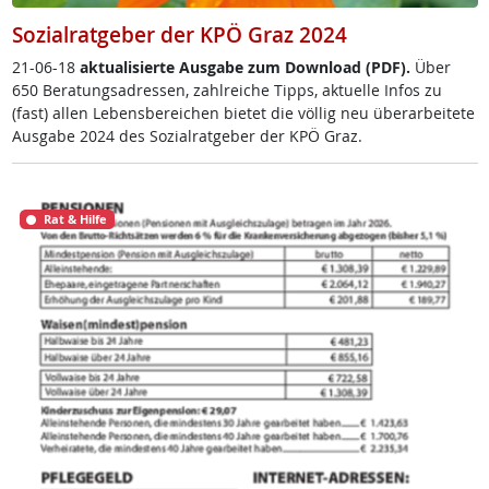
Sozialratgeber der KPÖ Graz 2024
21-06-18
ak­tua­li­sier­te Aus­ga­be zum Down­load (PDF).
Über
650 Be­ra­tungsadres­sen, zahl­rei­che Tipps, ak­tu­el­le In­fos zu
(fast) al­len Le­bens­be­rei­chen bie­tet die völ­lig neu über­ar­bei­te­te
Aus­ga­be 2024 des So­zial­rat­ge­ber der KPÖ Graz.
Rat & Hilfe