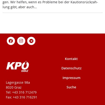
gen. Wir hel­fen, wenn es Pro­b­le­me bei der Kau­ti­ons­rück­zah­
lung gibt, aber auch…
Kontakt
Datenschutz
Impressum
KPÖ-Steiermark
Lagergasse 98a
Suche
8020 Graz
Tel: +43 316 712479
Fax: +43 316 716291