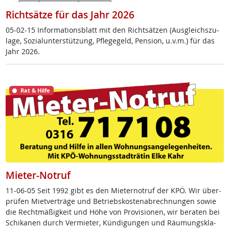
Richtsätze für das Jahr 2026
05-02-15 In­for­ma­ti­ons­blatt mit den Richt­sät­zen (Aus­g­leichs­zu­
la­ge, So­zial­un­ter­stüt­zung, Pf­le­ge­geld, Pen­si­on, u.v.m.) für das
Jahr 2026.
Rat & Hilfe
Mieter-Notruf
11-06-05 Seit 1992 gibt es den Mie­ter­no­t­ruf der KPÖ. Wir über­
prü­fen Miet­ver­trä­ge und Be­triebs­kos­ten­ab­rech­nun­gen so­wie
die Recht­mä­ß­ig­keit und Höhe von Pro­vi­sio­nen, wir be­ra­ten bei
Schi­ka­nen durch Ver­mie­ter, Kün­di­gun­gen und Räu­mungs­kla­