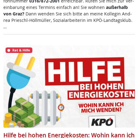
fon­num­mer
0316/872-2001
er­reich­bar. Ru­fen Sie mich zur Ve­r­
ein­ba­rung ei­nes Ter­mins ein­fach an! Sie woh­nen
au­ßer­halb
von Graz?
Dann wen­den Sie sich bit­te an mei­ne Kol­le­gin And­
rea Prie­schl-Höll­mül­ler, So­zial­ar­bei­te­rin im KPÖ-Land­tags­klub.
…
Rat & Hilfe
Hilfe bei hohen Energiekosten: Wohin kann ich