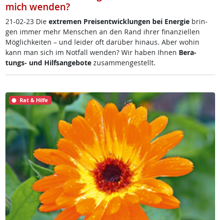
mich wenden?
21-02-23 Die
ex­t­re­men Preis­ent­wick­lun­gen bei En­er­gie
brin­
gen im­mer mehr Men­schen an den Rand ih­rer fi­nan­zi­el­len
Mög­lich­kei­ten – und lei­der oft dar­über hin­aus. Aber wo­hin
kann man sich im Not­fall wen­den? Wir ha­ben Ih­nen
Be­ra­
tungs- und Hilf­s­an­ge­bo­te
zu­sam­men­ge­s­tellt.
Rat & Hilfe