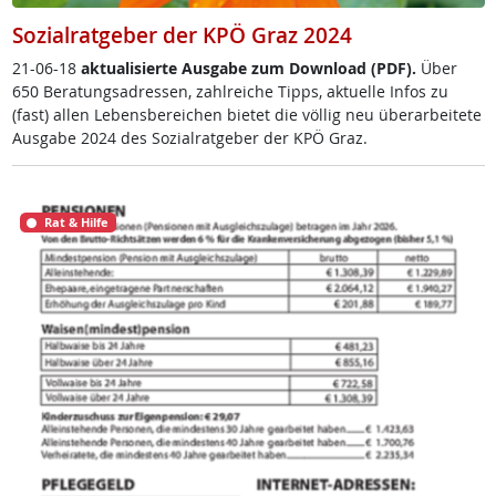
Sozialratgeber der KPÖ Graz 2024
21-06-18
ak­tua­li­sier­te Aus­ga­be zum Down­load (PDF).
Über
650 Be­ra­tungsadres­sen, zahl­rei­che Tipps, ak­tu­el­le In­fos zu
(fast) al­len Le­bens­be­rei­chen bie­tet die völ­lig neu über­ar­bei­te­te
Aus­ga­be 2024 des So­zial­rat­ge­ber der KPÖ Graz.
Rat & Hilfe