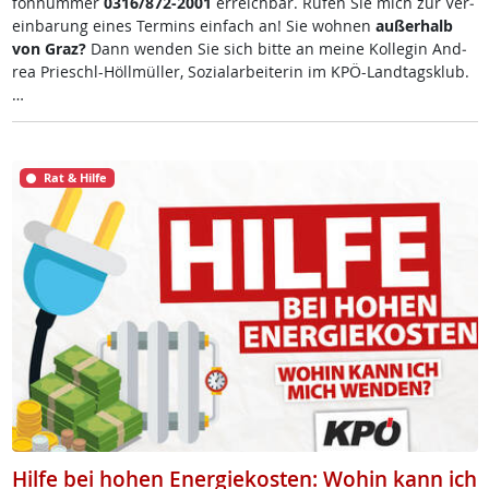
fon­num­mer
0316/872-2001
er­reich­bar. Ru­fen Sie mich zur Ve­r­
ein­ba­rung ei­nes Ter­mins ein­fach an! Sie woh­nen
au­ßer­halb
von Graz?
Dann wen­den Sie sich bit­te an mei­ne Kol­le­gin And­
rea Prie­schl-Höll­mül­ler, So­zial­ar­bei­te­rin im KPÖ-Land­tags­klub.
…
Rat & Hilfe
Hilfe bei hohen Energiekosten: Wohin kann ich