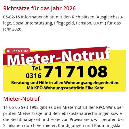
Richtsätze für das Jahr 2026
05-02-15 In­for­ma­ti­ons­blatt mit den Richt­sät­zen (Aus­g­leichs­zu­
la­ge, So­zial­un­ter­stüt­zung, Pf­le­ge­geld, Pen­si­on, u.v.m.) für das
Jahr 2026.
Rat & Hilfe
Mieter-Notruf
11-06-05 Seit 1992 gibt es den Mie­ter­no­t­ruf der KPÖ. Wir über­
prü­fen Miet­ver­trä­ge und Be­triebs­kos­ten­ab­rech­nun­gen so­wie
die Recht­mä­ß­ig­keit und Höhe von Pro­vi­sio­nen, wir be­ra­ten bei
Schi­ka­nen durch Ver­mie­ter, Kün­di­gun­gen und Räu­mungs­kla­