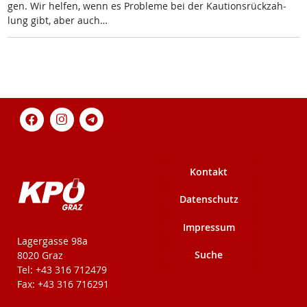
gen. Wir hel­fen, wenn es Pro­b­le­me bei der Kau­ti­ons­rück­zah­
lung gibt, aber auch…
Kontakt
Datenschutz
Impressum
KPÖ-Steiermark
Lagergasse 98a
Suche
8020 Graz
Tel: +43 316 712479
Fax: +43 316 716291