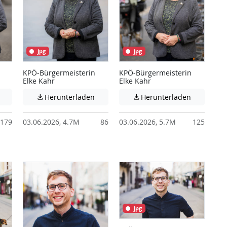
jpg
jpg
KPÖ-Bürgermeisterin
KPÖ-Bürgermeisterin
Elke Kahr
Elke Kahr
 unter Umständen nicht barrierefreie Inhalte!
Achtung: Diese Datei enthält unter Umständen nicht barrierefreie I
Achtung: Diese Datei enthält unter Ums
Achtung: D
Herunterladen
Herunterladen


179
03.06.2026, 4.7M
86
03.06.2026, 5.7M
125
jpg