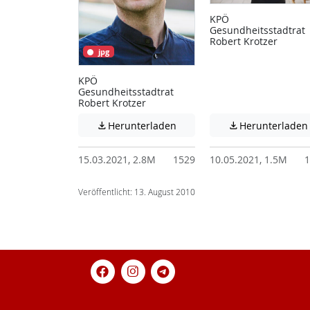
KPÖ
Gesundheitsstadtrat
Robert Krotzer
jpg
KPÖ
Gesundheitsstadtrat
Robert Krotzer
Achtung: Diese Datei enthält
Herunterladen
Herunterladen


15.03.2021, 2.8M
1529
10.05.2021, 1.5M
1
Veröffentlicht: 13. August 2010