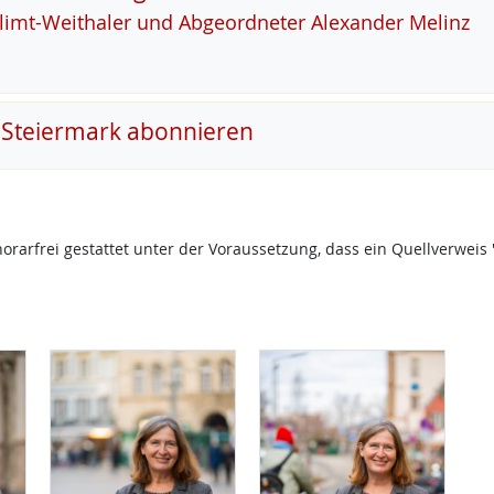
Klimt-Weitha­ler und Ab­ge­ord­ne­ter Alex­an­der Me­linz
 Steiermark abonnieren
onorarfrei gestattet unter der Voraussetzung, dass ein Quellverw