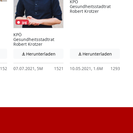
KPÖ
Gesundheitsstadtrat
Robert Krotzer
jpg
KPÖ
Gesundheitsstadtrat
Robert Krotzer
 unter Umständen nicht barrierefreie Inhalte!
Achtung: Diese Datei enthält unter Umständen nicht barrierefreie I
Achtung: Diese Datei enthält unter Ums
Achtung: D
Herunterladen
Herunterladen


152
07.07.2021, 5M
1521
10.05.2021, 1.6M
1293