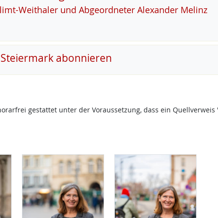
Klimt-Weitha­ler und Ab­ge­ord­ne­ter Alex­an­der Me­linz
 Steiermark abonnieren
onorarfrei gestattet unter der Voraussetzung, dass ein Quellverw