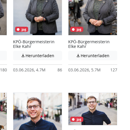
jpg
jpg
KPÖ-Bürgermeisterin
KPÖ-Bürgermeisterin
Elke Kahr
Elke Kahr
 unter Umständen nicht barrierefreie Inhalte!
Achtung: Diese Datei enthält unter Umständen nicht barrierefreie I
Achtung: Diese Datei enthält unter Ums
Achtung: D
Herunterladen
Herunterladen


180
03.06.2026, 4.7M
86
03.06.2026, 5.7M
127
jpg