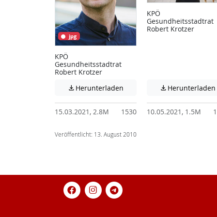
KPÖ
Gesundheitsstadtrat
Robert Krotzer
jpg
KPÖ
Gesundheitsstadtrat
Robert Krotzer
Achtung: Diese Datei enthält
Herunterladen
Herunterladen


15.03.2021, 2.8M
1530
10.05.2021, 1.5M
1
Veröffentlicht: 13. August 2010