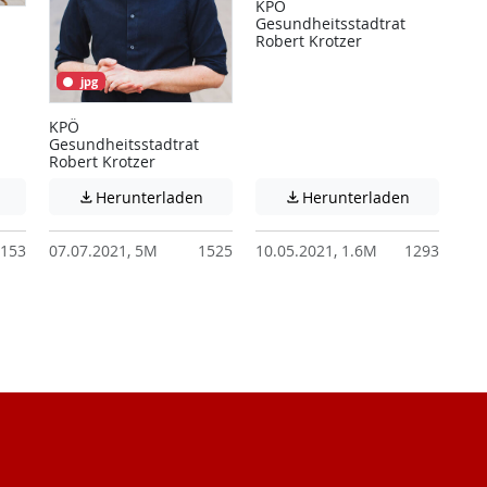
KPÖ
Gesundheitsstadtrat
Robert Krotzer
jpg
KPÖ
Gesundheitsstadtrat
Robert Krotzer
 unter Umständen nicht barrierefreie Inhalte!
Achtung: Diese Datei enthält unter Umständen nicht barrierefreie I
Achtung: Diese Datei enthält unter Ums
Achtung: D
Herunterladen
Herunterladen


153
07.07.2021, 5M
1525
10.05.2021, 1.6M
1293