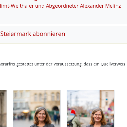
Klimt-Weitha­ler und Ab­ge­ord­ne­ter Alex­an­der Me­linz
 Steiermark abonnieren
onorarfrei gestattet unter der Voraussetzung, dass ein Quellverw