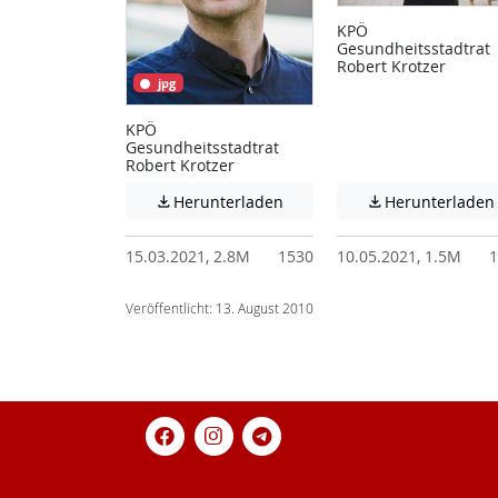
KPÖ
Gesundheitsstadtrat
Robert Krotzer
jpg
KPÖ
Gesundheitsstadtrat
Robert Krotzer
Achtung: Diese Datei enthält
Herunterladen
Herunterladen


15.03.2021, 2.8M
1530
10.05.2021, 1.5M
1
Veröffentlicht: 13. August 2010