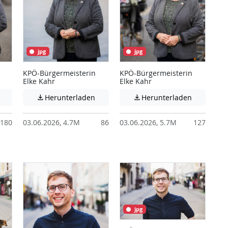
jpg
jpg
KPÖ-Bürgermeisterin
KPÖ-Bürgermeisterin
Elke Kahr
Elke Kahr
 unter Umständen nicht barrierefreie Inhalte!
Achtung: Diese Datei enthält unter Umständen nicht barrierefreie I
Achtung: Diese Datei enthält unter Ums
Achtung: D
Herunterladen
Herunterladen


180
03.06.2026, 4.7M
86
03.06.2026, 5.7M
127
jpg