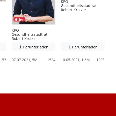
KPÖ
Gesundheitsstadtrat
Robert Krotzer
jpg
KPÖ
Gesundheitsstadtrat
Robert Krotzer
 unter Umständen nicht barrierefreie Inhalte!
Achtung: Diese Datei enthält unter Umständen nicht barrierefreie I
Achtung: Diese Datei enthält unter Ums
Achtung: D
Herunterladen
Herunterladen


153
07.07.2021, 5M
1524
10.05.2021, 1.6M
1293