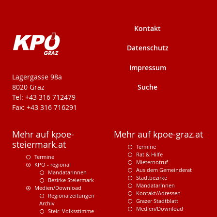
Kontakt
Datenschutz
Impressum
KPÖ-Steiermark
Lagergasse 98a
Suche
8020 Graz
Tel: +43 316 712479
Fax: +43 316 716291
Mehr auf kpoe-
Mehr auf kpoe-graz.at
steiermark.at
Termine
Rat & Hilfe
Termine
Mieternotruf
KPÖ - regional
Aus dem Gemeinderat
Mandatarinnen
Stadtbezirke
Bezirke Steiermark
MandatarInnen
Medien/Download
Kontakt/Adressen
Regionalzeitungen
Grazer Stadtblatt
Archiv
Medien/Download
Steir. Volksstimme