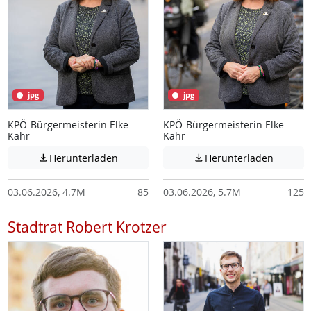
jpg
jpg
KPÖ-Bürgermeisterin Elke
KPÖ-Bürgermeisterin Elke
Kahr
Kahr
Achtung: Diese Datei enthält unter Umstä
Achtung:
Herunterladen
Herunterladen


03.06.2026, 4.7M
85
03.06.2026, 5.7M
125
Stadtrat Robert Krotzer