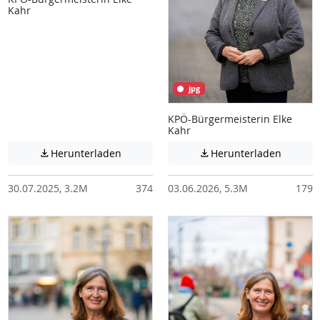
Kahr
jpg
KPÖ-Bürgermeisterin Elke
Kahr
Achtung: Diese Datei enthält unter Umstä
Achtung:
Herunterladen
Herunterladen


30.07.2025, 3.2M
374
03.06.2026, 5.3M
179