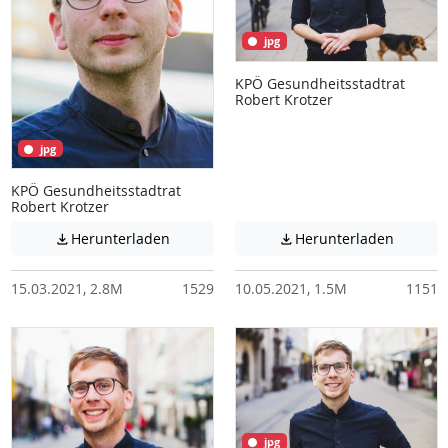
jpg
KPÖ Gesundheitsstadtrat
Robert Krotzer
jpg
KPÖ Gesundheitsstadtrat
Robert Krotzer
Achtung: Diese Datei enthält unter Umstä
Achtung:
Herunterladen
Herunterladen


15.03.2021, 2.8M
1529
10.05.2021, 1.5M
1151
jpg