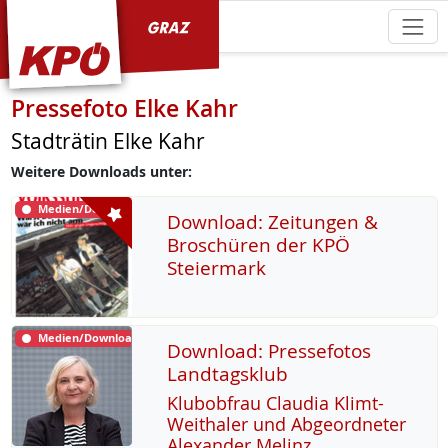
KPÖ Graz
Pressefoto Elke Kahr
Stadträtin Elke Kahr
Weitere Downloads unter:
Medien/Download
Download: Zeitungen &
Broschüren der KPÖ
Steiermark
Medien/Download
Download: Pressefotos
Landtagsklub
Klu­b­ob­frau Clau­dia Klimt-
Weitha­ler und Ab­ge­ord­ne­ter
Alex­an­der Me­linz