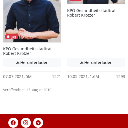
KPÖ Gesundheitsstadtrat
Robert Krotzer
jpg
KPÖ Gesundheitsstadtrat
Robert Krotzer
Achtung: Diese Datei enthält unter Umstä
Achtung:
Herunterladen
Herunterladen


07.07.2021, 5M
1521
10.05.2021, 1.6M
1293
Veröffentlicht: 13. August 2010