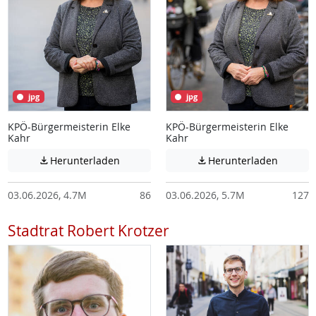
jpg
jpg
KPÖ-Bürgermeisterin Elke
KPÖ-Bürgermeisterin Elke
Kahr
Kahr
Achtung: Diese Datei enthält unter Umstä
Achtung:
Herunterladen
Herunterladen


03.06.2026, 4.7M
86
03.06.2026, 5.7M
127
Stadtrat Robert Krotzer