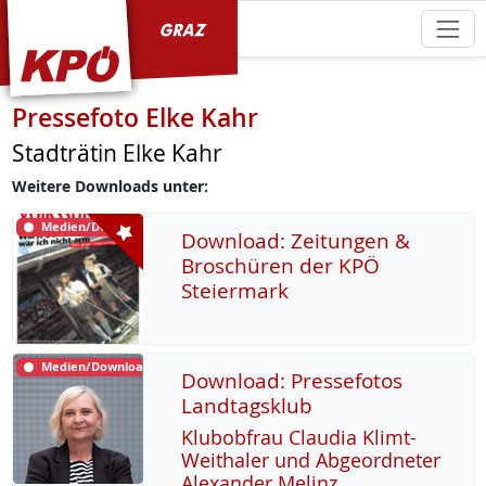
KPÖ Graz
Pressefoto Elke Kahr
Stadträtin Elke Kahr
Weitere Downloads unter:
Medien/Download
Download: Zeitungen &
Broschüren der KPÖ
Steiermark
Medien/Download
Download: Pressefotos
Landtagsklub
Klu­b­ob­frau Clau­dia Klimt-
Weitha­ler und Ab­ge­ord­ne­ter
Alex­an­der Me­linz