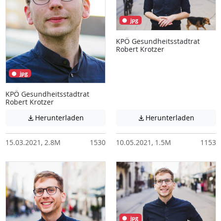
jpg
KPÖ Gesundheitsstadtrat
Robert Krotzer
jpg
KPÖ Gesundheitsstadtrat
Robert Krotzer
Achtung: Diese Datei enthält unter Umstä
Achtung:
Herunterladen
Herunterladen


15.03.2021, 2.8M
1530
10.05.2021, 1.5M
1153
jpg