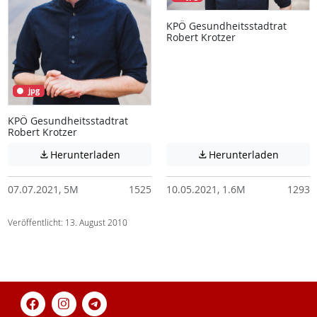
KPÖ Gesundheitsstadtrat
Robert Krotzer
jpg
KPÖ Gesundheitsstadtrat
Robert Krotzer
Achtung: Diese Datei enthält unter Umstä
Achtung:
Herunterladen
Herunterladen


07.07.2021, 5M
1525
10.05.2021, 1.6M
1293
Veröffentlicht: 13. August 2010