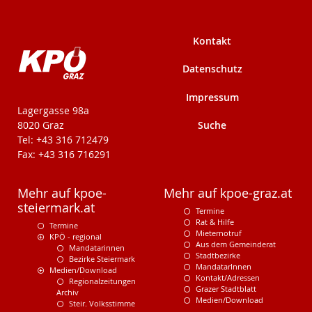
Kontakt
Datenschutz
Impressum
KPÖ-Steiermark
Lagergasse 98a
Suche
8020 Graz
Tel: +43 316 712479
Fax: +43 316 716291
Mehr auf kpoe-
Mehr auf kpoe-graz.at
steiermark.at
Termine
Rat & Hilfe
Termine
Mieternotruf
KPÖ - regional
Aus dem Gemeinderat
Mandatarinnen
Stadtbezirke
Bezirke Steiermark
MandatarInnen
Medien/Download
Kontakt/Adressen
Regionalzeitungen
Grazer Stadtblatt
Archiv
Medien/Download
Steir. Volksstimme