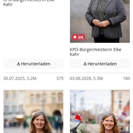
Kahr
jpg
KPÖ-Bürgermeisterin Elke
Kahr
Achtung: Diese Datei enthält unter Umstä
Achtung:
Herunterladen
Herunterladen


30.07.2025, 3.2M
375
03.06.2026, 5.3M
180