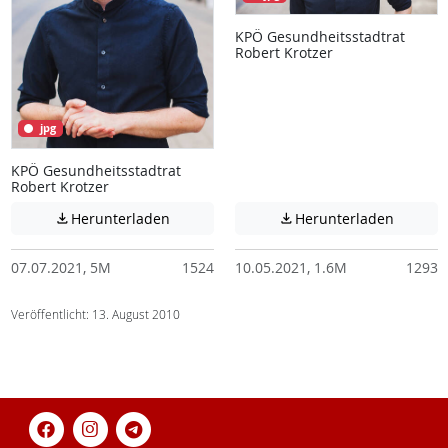
KPÖ Gesundheitsstadtrat
Robert Krotzer
jpg
KPÖ Gesundheitsstadtrat
Robert Krotzer
Achtung: Diese Datei enthält unter Umstä
Achtung:
Herunterladen
Herunterladen


07.07.2021, 5M
1524
10.05.2021, 1.6M
1293
Veröffentlicht: 13. August 2010