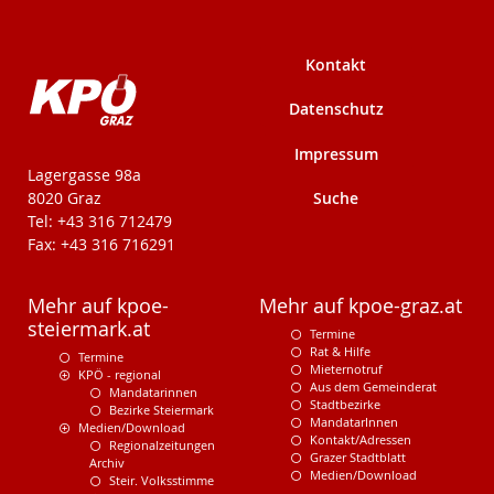
Kontakt
Datenschutz
Impressum
KPÖ-Steiermark
Lagergasse 98a
Suche
8020 Graz
Tel: +43 316 712479
Fax: +43 316 716291
Mehr auf kpoe-
Mehr auf kpoe-graz.at
steiermark.at
Termine
Rat & Hilfe
Termine
Mieternotruf
KPÖ - regional
Aus dem Gemeinderat
Mandatarinnen
Stadtbezirke
Bezirke Steiermark
MandatarInnen
Medien/Download
Kontakt/Adressen
Regionalzeitungen
Grazer Stadtblatt
Archiv
Medien/Download
Steir. Volksstimme