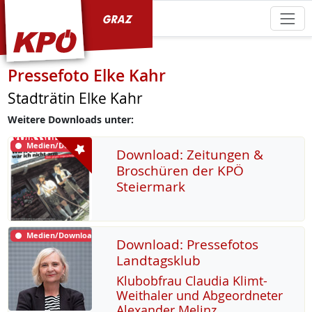
KPÖ Graz
Pressefoto Elke Kahr
Stadträtin Elke Kahr
Weitere Downloads unter:
Medien/Download
Download: Zeitungen &
Broschüren der KPÖ
Steiermark
Medien/Download
Download: Pressefotos
Landtagsklub
Klu­b­ob­frau Clau­dia Klimt-
Weitha­ler und Ab­ge­ord­ne­ter
Alex­an­der Me­linz