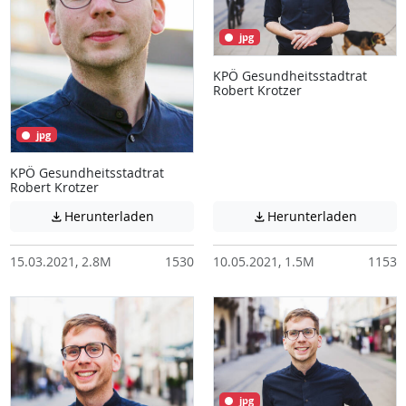
jpg
KPÖ Gesundheitsstadtrat
Robert Krotzer
jpg
KPÖ Gesundheitsstadtrat
Robert Krotzer
Achtung: Diese Datei enthält unter Umstä
Achtung:
Herunterladen
Herunterladen


15.03.2021, 2.8M
1530
10.05.2021, 1.5M
1153
jpg