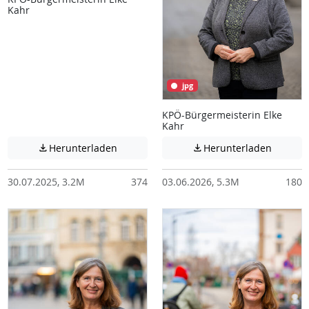
Kahr
jpg
KPÖ-Bürgermeisterin Elke
Kahr
Achtung: Diese Datei enthält unter Umstä
Achtung:
Herunterladen
Herunterladen


30.07.2025, 3.2M
374
03.06.2026, 5.3M
180