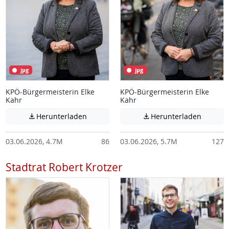
jpg
jpg
KPÖ-Bürgermeisterin Elke
KPÖ-Bürgermeisterin Elke
Kahr
Kahr
Achtung: Diese Datei enthält unter Umstä
Achtung:
Herunterladen
Herunterladen


03.06.2026, 4.7M
86
03.06.2026, 5.7M
127
Stadtrat Robert Krotzer