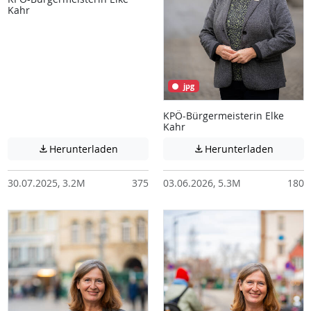
Kahr
jpg
KPÖ-Bürgermeisterin Elke
Kahr
Achtung: Diese Datei enthält unter Umstä
Achtung:
Herunterladen
Herunterladen


30.07.2025, 3.2M
375
03.06.2026, 5.3M
180