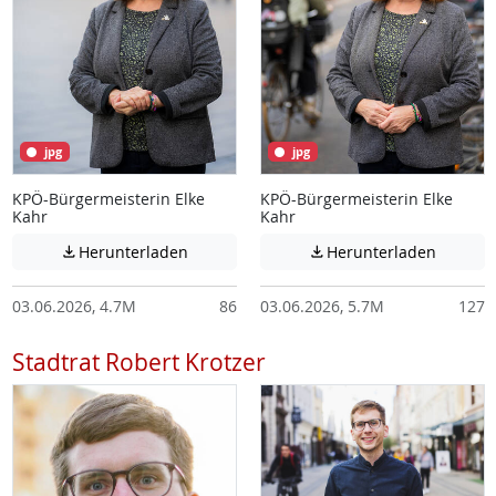
jpg
jpg
KPÖ-Bürgermeisterin Elke
KPÖ-Bürgermeisterin Elke
Kahr
Kahr
Achtung: Diese Datei enthält unter Umstä
Achtung:
Herunterladen
Herunterladen


03.06.2026, 4.7M
86
03.06.2026, 5.7M
127
Stadtrat Robert Krotzer