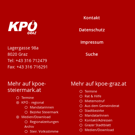
Kontakt
Datenschutz
Impressum
KPÖ-Steiermark
Lagergasse 98a
Suche
8020 Graz
Tel: +43 316 712479
Fax: +43 316 716291
Mehr auf kpoe-
Mehr auf kpoe-graz.at
steiermark.at
Termine
Rat & Hilfe
Termine
Mieternotruf
KPÖ - regional
Aus dem Gemeinderat
Mandatarinnen
Stadtbezirke
Bezirke Steiermark
MandatarInnen
Medien/Download
Kontakt/Adressen
Regionalzeitungen
Grazer Stadtblatt
Archiv
Medien/Download
Steir. Volksstimme