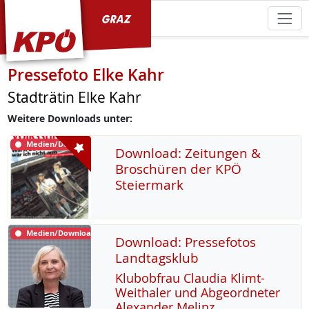
KPÖ Graz
Pressefoto Elke Kahr
Stadträtin Elke Kahr
Weitere Downloads unter:
Medien/Download
Download: Zeitungen &
Broschüren der KPÖ
Steiermark
Medien/Download
Download: Pressefotos
Landtagsklub
Klu­b­ob­frau Clau­dia Klimt-
Weitha­ler und Ab­ge­ord­ne­ter
Alex­an­der Me­linz