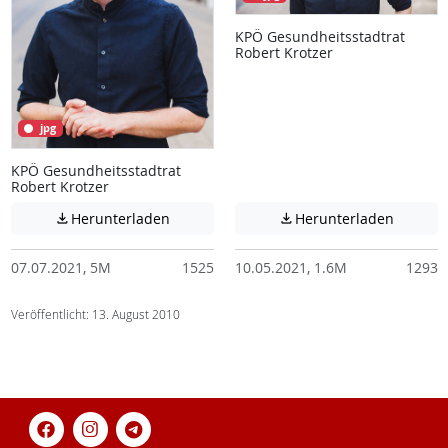
KPÖ Gesundheitsstadtrat
Robert Krotzer
jpg
KPÖ Gesundheitsstadtrat
Robert Krotzer
Achtung: Diese Datei enthält unter Umstä
Achtung:
Herunterladen
Herunterladen


07.07.2021, 5M
1525
10.05.2021, 1.6M
1293
Veröffentlicht: 13. August 2010