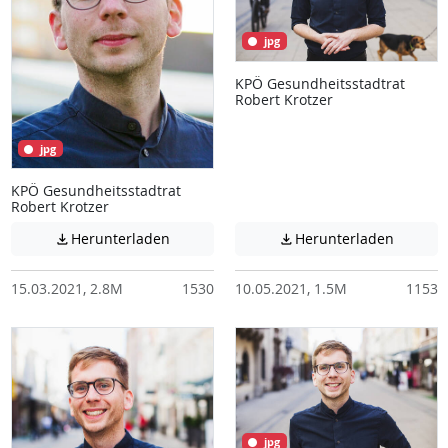
jpg
KPÖ Gesundheitsstadtrat
Robert Krotzer
jpg
KPÖ Gesundheitsstadtrat
Robert Krotzer
Achtung: Diese Datei enthält unter Umstä
Achtung:
Herunterladen
Herunterladen


15.03.2021, 2.8M
1530
10.05.2021, 1.5M
1153
jpg