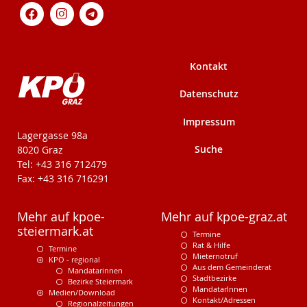
Kontakt
Datenschutz
Impressum
KPÖ-Steiermark
Lagergasse 98a
Suche
8020 Graz
Tel: +43 316 712479
Fax: +43 316 716291
Mehr auf kpoe-
Mehr auf kpoe-graz.at
steiermark.at
Termine
Rat & Hilfe
Termine
Mieternotruf
KPÖ - regional
Aus dem Gemeinderat
Mandatarinnen
Stadtbezirke
Bezirke Steiermark
MandatarInnen
Medien/Download
Kontakt/Adressen
Regionalzeitungen