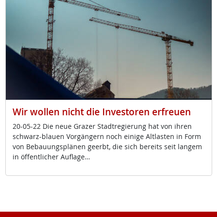
Wir wollen nicht die Investoren erfreuen
20-05-22 Die neue Gra­zer Stadt­re­gie­rung hat von ih­ren
schwarz-blau­en Vor­gän­gern noch ei­ni­ge Alt­las­ten in Form
von Be­bau­ungs­plä­nen ge­erbt, die sich be­reits seit lan­gem
in öf­f­ent­li­cher Aufla­ge…