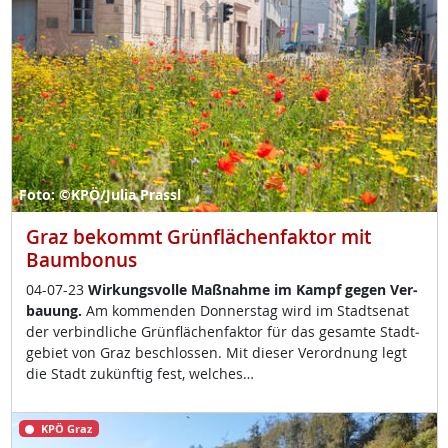
Foto: ©KPÖ/Julia Prassl
Graz bekommt Grünflächenfaktor mit
Baumbonus
04-07-23
Wir­kungs­vol­le Maß­nah­me im Kampf ge­gen Ver­
bau­ung.
Am kom­men­den Don­ners­tag wird im Stadt­se­nat
der ver­bind­li­che Grün­flächen­fak­tor für das ge­sam­te Stadt­
ge­biet von Graz be­sch­los­sen. Mit die­ser Ver­ord­nung legt
die Stadt zu­künf­tig fest, wel­ches…
KPÖ Graz