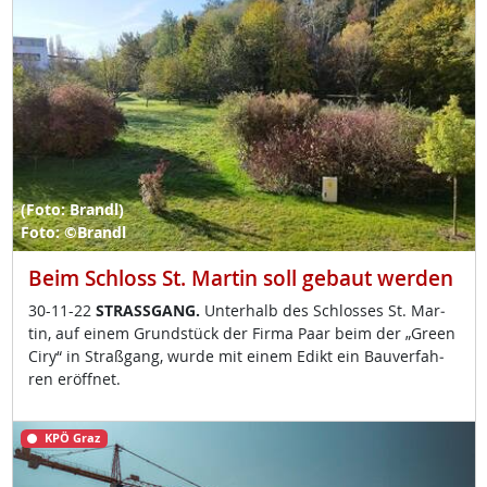
(Foto: Brandl)
Foto: ©Brandl
Beim Schloss St. Martin soll gebaut werden
30-11-22
STRASS­GANG.
Un­ter­halb des Sch­los­ses St. Mar­
tin, auf ei­nem Grund­stück der Fir­ma Paar beim der „Gre­en
Ciry“ in Straß­gang, wur­de mit ei­nem Edikt ein Bau­ver­fah­
ren er­öff­net.
KPÖ Graz