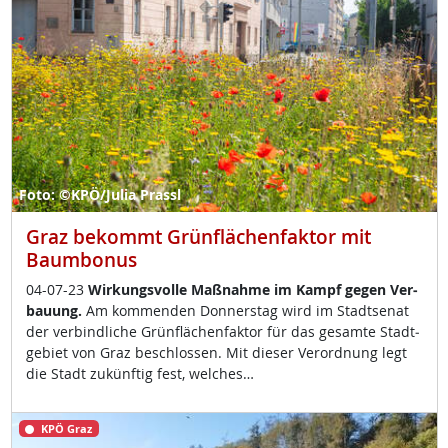
Foto: ©KPÖ/Julia Prassl
Graz bekommt Grünflächenfaktor mit
Baumbonus
04-07-23
Wir­kungs­vol­le Maß­nah­me im Kampf ge­gen Ver­
bau­ung.
Am kom­men­den Don­ners­tag wird im Stadt­se­nat
der ver­bind­li­che Grün­flächen­fak­tor für das ge­sam­te Stadt­
ge­biet von Graz be­sch­los­sen. Mit die­ser Ver­ord­nung legt
die Stadt zu­künf­tig fest, wel­ches…
KPÖ Graz