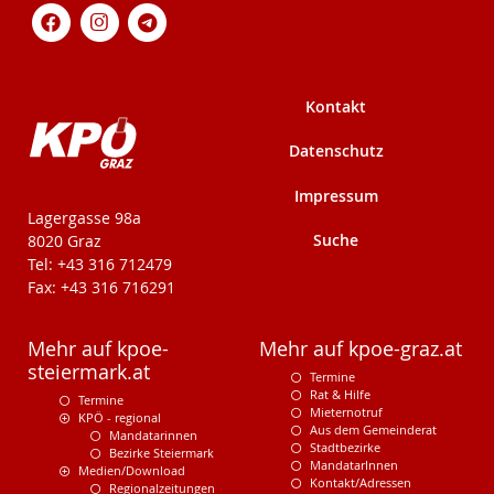
Kontakt
Datenschutz
Impressum
KPÖ-Steiermark
Lagergasse 98a
Suche
8020 Graz
Tel: +43 316 712479
Fax: +43 316 716291
Mehr auf kpoe-
Mehr auf kpoe-graz.at
steiermark.at
Termine
Rat & Hilfe
Termine
Mieternotruf
KPÖ - regional
Aus dem Gemeinderat
Mandatarinnen
Stadtbezirke
Bezirke Steiermark
MandatarInnen
Medien/Download
Kontakt/Adressen
Regionalzeitungen