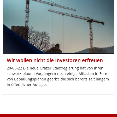
Wir wollen nicht die Investoren erfreuen
20-05-22 Die neue Gra­zer Stadt­re­gie­rung hat von ih­ren
schwarz-blau­en Vor­gän­gern noch ei­ni­ge Alt­las­ten in Form
von Be­bau­ungs­plä­nen ge­erbt, die sich be­reits seit lan­gem
in öf­f­ent­li­cher Aufla­ge…