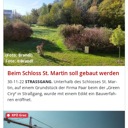
(Foto: Brandl)
Foto: ©Brandl
Beim Schloss St. Martin soll gebaut werden
30-11-22
STRASS­GANG.
Un­ter­halb des Sch­los­ses St. Mar­
tin, auf ei­nem Grund­stück der Fir­ma Paar beim der „Gre­en
Ciry“ in Straß­gang, wur­de mit ei­nem Edikt ein Bau­ver­fah­
ren er­öff­net.
KPÖ Graz