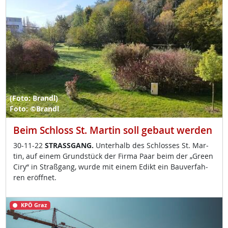
(Foto: Brandl)
Foto: ©Brandl
Beim Schloss St. Martin soll gebaut werden
30-11-22
STRASS­GANG.
Un­ter­halb des Sch­los­ses St. Mar­
tin, auf ei­nem Grund­stück der Fir­ma Paar beim der „Gre­en
Ciry“ in Straß­gang, wur­de mit ei­nem Edikt ein Bau­ver­fah­
ren er­öff­net.
KPÖ Graz