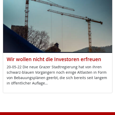
Wir wollen nicht die Investoren erfreuen
20-05-22 Die neue Gra­zer Stadt­re­gie­rung hat von ih­ren
schwarz-blau­en Vor­gän­gern noch ei­ni­ge Alt­las­ten in Form
von Be­bau­ungs­plä­nen ge­erbt, die sich be­reits seit lan­gem
in öf­f­ent­li­cher Aufla­ge…