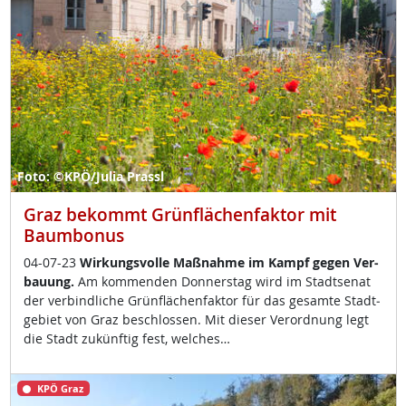
Foto: ©KPÖ/Julia Prassl
Graz bekommt Grünflächenfaktor mit
Baumbonus
04-07-23
Wir­kungs­vol­le Maß­nah­me im Kampf ge­gen Ver­
bau­ung.
Am kom­men­den Don­ners­tag wird im Stadt­se­nat
der ver­bind­li­che Grün­flächen­fak­tor für das ge­sam­te Stadt­
ge­biet von Graz be­sch­los­sen. Mit die­ser Ver­ord­nung legt
die Stadt zu­künf­tig fest, wel­ches…
KPÖ Graz