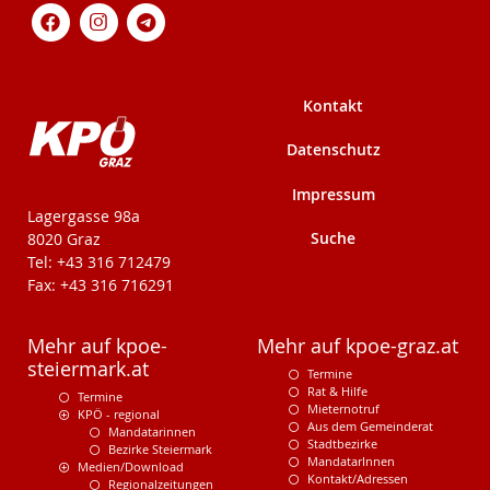
Kontakt
Datenschutz
Impressum
KPÖ-Steiermark
Lagergasse 98a
Suche
8020 Graz
Tel: +43 316 712479
Fax: +43 316 716291
Mehr auf kpoe-
Mehr auf kpoe-graz.at
steiermark.at
Termine
Rat & Hilfe
Termine
Mieternotruf
KPÖ - regional
Aus dem Gemeinderat
Mandatarinnen
Stadtbezirke
Bezirke Steiermark
MandatarInnen
Medien/Download
Kontakt/Adressen
Regionalzeitungen