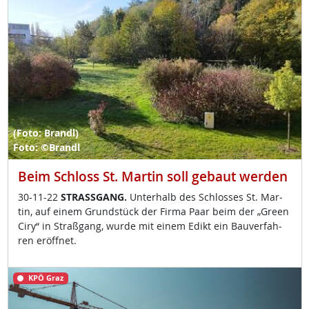
(Foto: Brandl)
Foto: ©Brandl
Beim Schloss St. Martin soll gebaut werden
30-11-22
STRASS­GANG.
Un­ter­halb des Sch­los­ses St. Mar­
tin, auf ei­nem Grund­stück der Fir­ma Paar beim der „Gre­en
Ciry“ in Straß­gang, wur­de mit ei­nem Edikt ein Bau­ver­fah­
ren er­öff­net.
KPÖ Graz