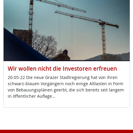
Wir wollen nicht die Investoren erfreuen
20-05-22 Die neue Gra­zer Stadt­re­gie­rung hat von ih­ren
schwarz-blau­en Vor­gän­gern noch ei­ni­ge Alt­las­ten in Form
von Be­bau­ungs­plä­nen ge­erbt, die sich be­reits seit lan­gem
in öf­f­ent­li­cher Aufla­ge…