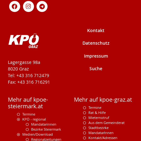
Kontakt
Datenschutz
Impressum
KPÖ-Steiermark
Lagergasse 98a
Suche
8020 Graz
Tel: +43 316 712479
Fax: +43 316 716291
Mehr auf kpoe-
Mehr auf kpoe-graz.at
steiermark.at
Termine
Rat & Hilfe
Termine
Mieternotruf
KPÖ - regional
Aus dem Gemeinderat
Mandatarinnen
Stadtbezirke
Bezirke Steiermark
MandatarInnen
Medien/Download
Kontakt/Adressen
Regionalzeitungen