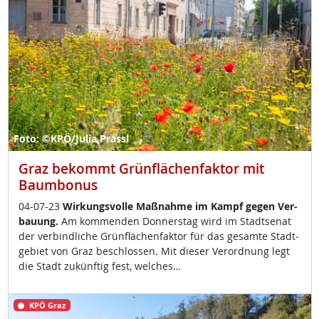
Foto: ©KPÖ/Julia Prassl
Graz bekommt Grünflächenfaktor mit
Baumbonus
04-07-23
Wir­kungs­vol­le Maß­nah­me im Kampf ge­gen Ver­
bau­ung.
Am kom­men­den Don­ners­tag wird im Stadt­se­nat
der ver­bind­li­che Grün­flächen­fak­tor für das ge­sam­te Stadt­
ge­biet von Graz be­sch­los­sen. Mit die­ser Ver­ord­nung legt
die Stadt zu­künf­tig fest, wel­ches…
KPÖ Graz