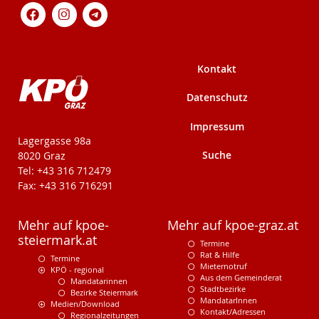
Kontakt
Datenschutz
Impressum
KPÖ-Steiermark
Lagergasse 98a
Suche
8020 Graz
Tel: +43 316 712479
Fax: +43 316 716291
Mehr auf kpoe-
Mehr auf kpoe-graz.at
steiermark.at
Termine
Rat & Hilfe
Termine
Mieternotruf
KPÖ - regional
Aus dem Gemeinderat
Mandatarinnen
Stadtbezirke
Bezirke Steiermark
MandatarInnen
Medien/Download
Kontakt/Adressen
Regionalzeitungen