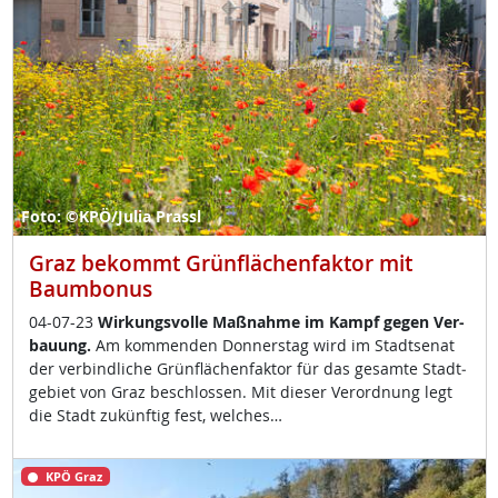
Foto: ©KPÖ/Julia Prassl
Graz bekommt Grünflächenfaktor mit
Baumbonus
04-07-23
Wir­kungs­vol­le Maß­nah­me im Kampf ge­gen Ver­
bau­ung.
Am kom­men­den Don­ners­tag wird im Stadt­se­nat
der ver­bind­li­che Grün­flächen­fak­tor für das ge­sam­te Stadt­
ge­biet von Graz be­sch­los­sen. Mit die­ser Ver­ord­nung legt
die Stadt zu­künf­tig fest, wel­ches…
KPÖ Graz