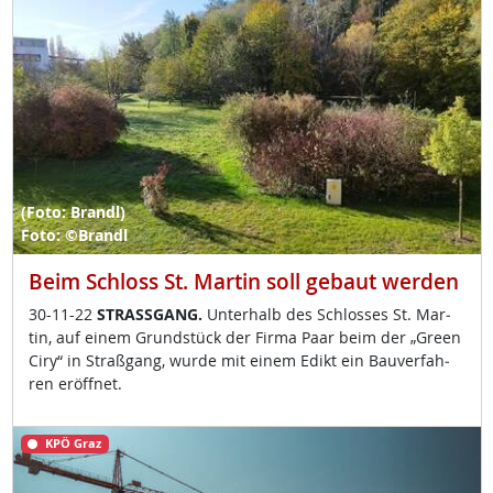
(Foto: Brandl)
Foto: ©Brandl
Beim Schloss St. Martin soll gebaut werden
30-11-22
STRASS­GANG.
Un­ter­halb des Sch­los­ses St. Mar­
tin, auf ei­nem Grund­stück der Fir­ma Paar beim der „Gre­en
Ciry“ in Straß­gang, wur­de mit ei­nem Edikt ein Bau­ver­fah­
ren er­öff­net.
KPÖ Graz