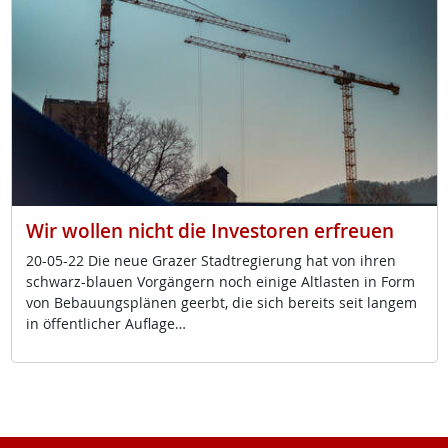
Wir wollen nicht die Investoren erfreuen
20-05-22 Die neue Gra­zer Stadt­re­gie­rung hat von ih­ren
schwarz-blau­en Vor­gän­gern noch ei­ni­ge Alt­las­ten in Form
von Be­bau­ungs­plä­nen ge­erbt, die sich be­reits seit lan­gem
in öf­f­ent­li­cher Aufla­ge…