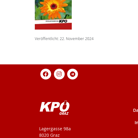
Veröffentlicht: 22. November 2024
Da
I
KPÖ-Steiermark
Lagergasse 98a
8020 Graz