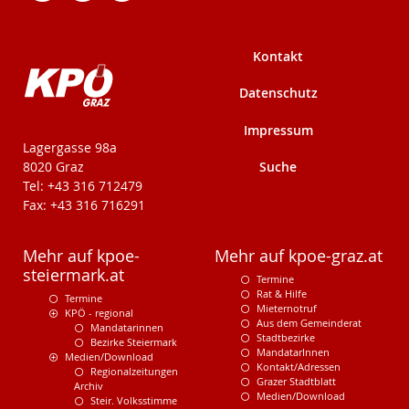
Kontakt
Datenschutz
Impressum
KPÖ-Steiermark
Lagergasse 98a
Suche
8020 Graz
Tel: +43 316 712479
Fax: +43 316 716291
Mehr auf kpoe-
Mehr auf kpoe-graz.at
steiermark.at
Termine
Rat & Hilfe
Termine
Mieternotruf
KPÖ - regional
Aus dem Gemeinderat
Mandatarinnen
Stadtbezirke
Bezirke Steiermark
MandatarInnen
Medien/Download
Kontakt/Adressen
Regionalzeitungen
Grazer Stadtblatt
Archiv
Medien/Download
Steir. Volksstimme