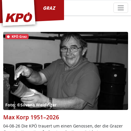
KPÖ Graz
KPÖ Graz
Foto: ©Silvana Weidinger
Max Korp 1951–2026
04-08-26 Die KPÖ trau­ert um ei­nen Ge­nos­sen, der die Gra­zer