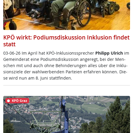
KPÖ wirkt: Podiumsdiskussion Inklusion findet
statt
03-06-26 Im April ha­t K­PÖ-In­k­lu­si­ons­sp­re­cher
Phi­l­ipp Ul­rich
im
Ge­mein­de­rat ei­ne Po­di­ums­dis­kus­si­on an­ge­regt, bei der Men­
schen mit und auch oh­ne Be­hin­de­run­gen al­les über die In­k­lu­
si­ons­zie­le der wahl­wer­ben­den Par­tei­en er­fah­ren kön­nen. Die­
se wird nun am 8. Ju­ni statt­fin­den.
KPÖ Graz