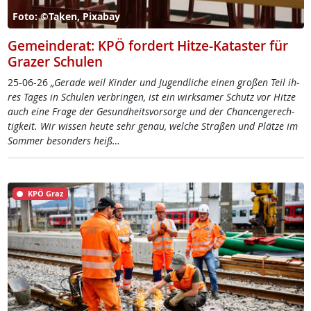
Foto: ©Taken, Pixabay
Gemeinderat: KPÖ fordert Hitze-Kataster für
Grazer Schulen
25-06-26
„Ge­ra­de weil Kin­der und Ju­gend­li­che ei­nen gro­ßen Teil ih­
res Ta­ges in Schu­len ver­brin­gen, ist ein wirk­sa­mer Schutz vor Hit­ze
auch ei­ne Fra­ge der Ge­sund­heits­vor­sor­ge und der Chan­cen­ge­rech­
tig­keit. Wir wis­sen heu­te sehr ge­nau, wel­che Stra­ßen und Plät­ze im
Som­mer be­son­ders heiß…
KPÖ Graz