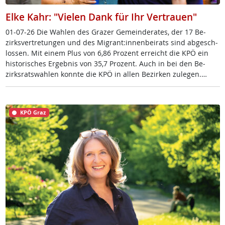
Elke Kahr: "Vielen Dank für Ihr Vertrauen"
01-07-26 Die Wah­len des Gra­zer Ge­mein­de­ra­tes, der 17 Be­
zirks­ver­t­re­tun­gen und des Mi­grant:in­nen­bei­rats sind ab­ge­sch­
los­sen. Mit ei­nem Plus von 6,86 Pro­zent er­reicht die KPÖ ein
his­to­ri­sches Er­geb­nis von 35,7 Pro­zent. Auch in bei den Be­
zirks­rats­wah­len konn­te die KPÖ in al­len Be­zir­ken zu­le­gen.…
KPÖ Graz