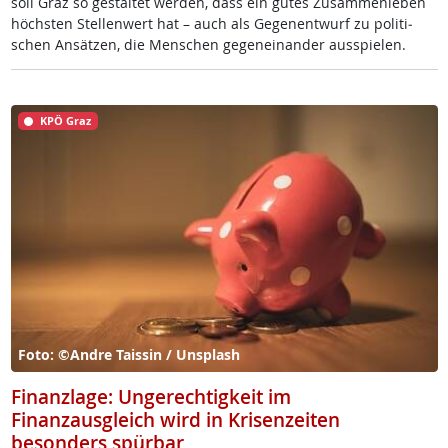
soll Graz so ge­stal­tet wer­den, dass ein gu­tes Zu­sam­men­le­ben
höchs­ten Stel­len­wert hat – auch als Ge­gen­ent­wurf zu po­li­ti­
schen An­sät­zen, die Men­schen ge­gen­ein­an­der aus­spie­len.
KPÖ Graz
Foto: ©Andre Taissin / Unsplash
Finanzlage: Ungerechtigkeit im
Finanzausgleich wird in Krisenzeiten
besonders spürbar