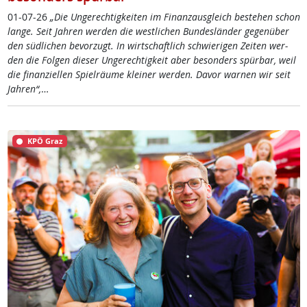
01-07-26
„Die Un­ge­rech­tig­kei­ten im Fi­nanz­aus­g­leich be­ste­hen schon
lan­ge. Seit Jah­ren wer­den die west­li­chen Bun­des­län­der ge­gen­über
den süd­li­chen be­vor­zugt. In wirt­schaft­lich schwie­ri­gen Zei­ten wer­
den die Fol­gen die­ser Un­ge­rech­tig­keit aber be­son­ders spür­bar, weil
die fi­nan­zi­el­len Spiel­räu­me klei­ner wer­den. Da­vor war­nen wir seit
Jah­ren“,
…
KPÖ Graz