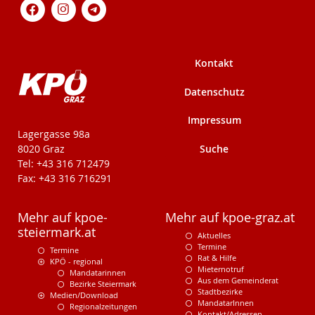
Kontakt
Datenschutz
Impressum
KPÖ-Steiermark
Lagergasse 98a
Suche
8020 Graz
Tel: +43 316 712479
Fax: +43 316 716291
Mehr auf kpoe-
Mehr auf kpoe-graz.at
steiermark.at
Aktuelles
Termine
Termine
Rat & Hilfe
KPÖ - regional
Mieternotruf
Mandatarinnen
Aus dem Gemeinderat
Bezirke Steiermark
Stadtbezirke
Medien/Download
MandatarInnen
Regionalzeitungen
Kontakt/Adressen