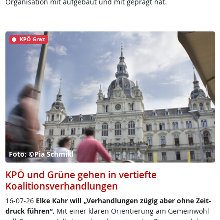
Or­ga­ni­sa­ti­on mit auf­ge­baut und mit ge­prägt hat.
KPÖ Graz
Foto: ©Pia Schmikl
KPÖ und Grüne gehen in vertiefte
Koalitionsverhandlungen
16-07-26
El­ke Kahr will „Ver­hand­lun­gen zü­g­ig aber oh­ne Zeit­
druck füh­r­en“.
Mit ei­ner kla­ren Ori­en­tie­rung am Ge­mein­wohl