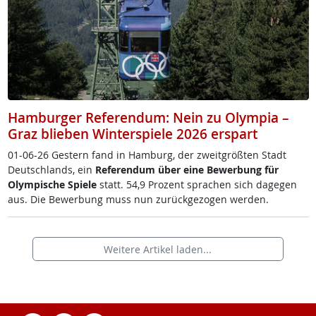
Hamburger Referendum: Nein zu Olympia –
Graz blieben Winterspiele 2026 erspart
01-06-26 Ges­tern fand in Ham­burg, der zweit­größ­ten Stadt
Deut­sch­lands, ein
Re­fe­ren­dum über ei­ne Be­wer­bung für
Olym­pi­sche Spie­le
statt. 54,9 Pro­zent spra­chen sich da­ge­gen
aus. Die Be­wer­bung muss nun zu­rück­ge­zo­gen wer­den.
Weitere Artikel laden...