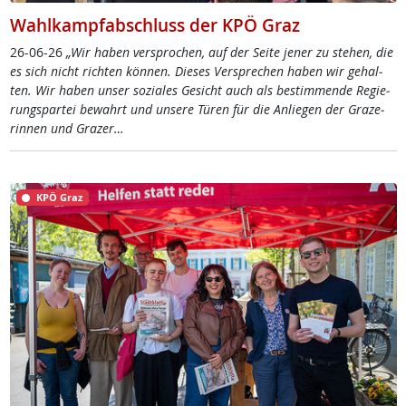
Wahlkampfabschluss der KPÖ Graz
26-06-26
„Wir ha­ben ver­spro­chen, auf der Sei­te je­ner zu ste­hen, die
es sich nicht rich­ten kön­nen. Die­ses Ver­sp­re­chen ha­ben wir ge­hal­
ten. Wir ha­ben un­ser so­zia­les Ge­sicht auch als be­stim­men­de Re­gie­
rung­s­par­tei be­wahrt und un­se­re Tü­ren für die An­lie­gen der Gra­ze­
rin­nen und Gra­zer…
KPÖ Graz