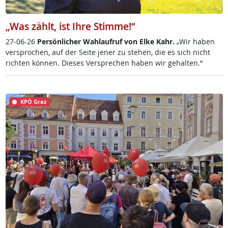
„Was zählt, ist Ihre Stimme!“
27-06-26
Per­sön­li­cher Wahl­auf­ruf von El­ke Kahr.
„Wir ha­ben
ver­spro­chen, auf der Sei­te je­ner zu ste­hen, die es sich nicht
rich­ten kön­nen. Die­ses Ver­sp­re­chen ha­ben wir ge­hal­ten.“
KPÖ Graz