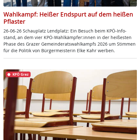
Wahlkampf: Heißer Endspurt auf dem heißen
Pflaster
26-06-26 Schau­platz Lend­platz: Ein Be­such beim KPÖ-In­fo­
stand, an dem vier KPÖ-Wahl­kämp­fer:in­nen in der hei­ßes­ten
Pha­se des Gra­zer Ge­mein­de­rats­wahl­kampfs 2026 um Stim­men
für die Po­li­tik von Bür­ger­meis­te­rin El­ke Kahr wer­ben.
KPÖ Graz