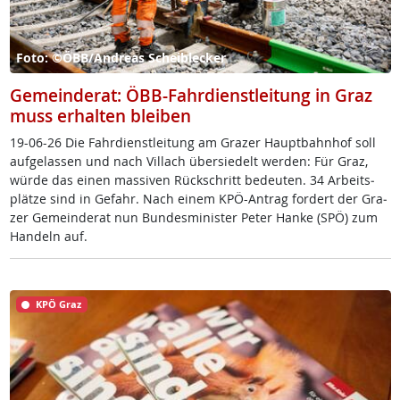
Foto: ©ÖBB/Andreas Scheiblecker
Gemeinderat: ÖBB-Fahrdienstleitung in Graz
muss erhalten bleiben
19-06-26 Die Fahr­di­enst­lei­tung am Gra­zer Haupt­bahn­hof soll
auf­ge­las­sen und nach Vil­lach über­sie­delt wer­den: Für Graz,
wür­de das ei­nen mas­si­ven Rück­schritt be­deu­ten. 34 Ar­beits­
plät­ze sind in Ge­fahr. Nach ei­nem KPÖ-An­trag for­dert der Gra­
zer Ge­mein­de­rat nun Bun­des­mi­nis­ter Pe­ter Han­ke (SPÖ) zum
Han­deln auf.
KPÖ Graz