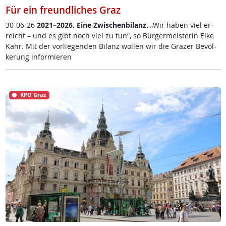
Für ein freundliches Graz
30-06-26
2021–2026. Ei­ne Zwi­schen­bi­lanz.
„Wir ha­ben viel er­
reich­t – und es gibt noch viel zu tun“, so Bür­ger­meis­te­rin El­ke
Kahr. Mit der vor­lie­gen­den Bi­lanz wol­len wir die Gra­zer Be­völ­
ke­rung in­for­mie­ren
KPÖ Graz