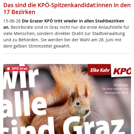
Das sind die KPÖ-Spitzenkandidat:innen in den
17 Bezirken
15-06-26
Die Gra­zer KPÖ tritt wie­der in al­len Stadt­be­zir­ken
an.
Be­zirks­rä­te sind in Graz nicht nur die ers­te An­lauf­s­tel­le für
vie­le Men­schen, son­dern di­rek­ter Draht zur Stadt­ver­wal­tung
und zu Be­hör­den. Sie wer­den bei der Wahl am 28. Ju­ni mit
dem gel­ben Stimm­zet­tel ge­wählt.
KPÖ Graz