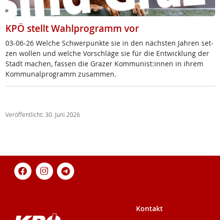
KPÖ stellt Wahlprogramm vor
03-06-26 Wel­che Schwer­punk­te sie in den nächs­ten Jah­ren set­
zen wol­len und wel­che Vor­schlä­ge sie für die Ent­wick­lung der
Stadt ma­chen, fas­sen die Gra­zer Kom­mu­nist:in­nen in ih­rem
Kom­mu­nal­pro­gramm zu­sam­men.
Veröffentlicht: 30. Juni 2026
Kontakt