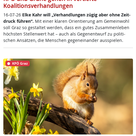
Koalitionsverhandlungen
16-07-26
El­ke Kahr will „Ver­hand­lun­gen zü­g­ig aber oh­ne Zeit­
druck füh­r­en“.
Mit ei­ner kla­ren Ori­en­tie­rung am Ge­mein­wohl
soll Graz so ge­stal­tet wer­den, dass ein gu­tes Zu­sam­men­le­ben
höchs­ten Stel­len­wert hat – auch als Ge­gen­ent­wurf zu po­li­ti­
schen An­sät­zen, die Men­schen ge­gen­ein­an­der aus­spie­len.
KPÖ Graz