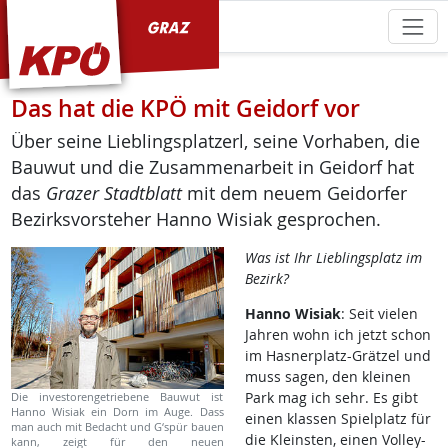
KPÖ Graz
Das hat die KPÖ mit Geidorf vor
Über seine Lieblingsplatzerl, seine Vorhaben, die
Bauwut und die Zusammenarbeit in Geidorf hat
das
Grazer Stadtblatt
mit dem neuem Geidorfer
Bezirksvorsteher Hanno Wisiak gesprochen.
Was ist Ihr Lieblingsplatz im
Bezirk?
Hanno Wisiak
: Seit vielen
Jahren wohn ich jetzt schon
im Hasnerplatz-Grätzel und
muss sagen, den kleinen
Park mag ich sehr. Es gibt
Die investorengetriebene Bauwut ist
Hanno Wisiak ein Dorn im Auge. Dass
einen klassen Spielplatz für
man auch mit Bedacht und G‘spür bauen
die Kleinsten, einen Volley-
kann, zeigt für den neuen