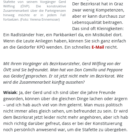
Stafette von seinem Vorgänger Gerd
Der Bezirksrat hat in Graz
Wilfling (ÖVP). Die konstruktive
zwar wenig Kompetenzen,
Zusammenarbeit über die Parteigrenzen
hinweg möchte er in jedem Fall
aber er kann durchaus zur
fortsetzen. (Foto: Verena Ennemoser)
Lebensqualität beitragen.
Das sind oft Kleinigkeiten:
Ein Radlständer hier, ein Parkbankerl da, ein Mistkübel dort.
Wenn die Leute Anliegen haben, können Sie sich ganz einfach
an die Geidorfer KPÖ wenden. Ein schnelles
E-Mail
reicht.
Mit Ihrem Vorgänger als Bezirksvorsteher, Gerd Wilfling von der
ÖVP, sind Sie befreundet. Man hat von Don Camillo und Peppone
aus Geidorf gesprochen. Er ist jetzt nicht mehr im Bezirksrat. Wie
wird die Zusammenarbeit künftig aussehen?
Wisiak
: Ja, der Gerd und ich sind über die Jahre Freunde
geworden, können über die gleichen Dinge lachen oder ärgern
– und ich hab auch viel von ihm gelernt. Man muss politisch
nicht immer alles gleich sehen, um befreundet zu sein. Er wird
dem Bezirksrat jetzt leider nicht mehr angehören, aber ich hab
mich richtig darüber gefreut, dass er bei der Konstituierung
noch persönlich anwesend war, um die Stafette zu übergeben.