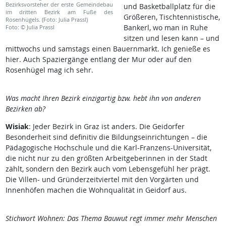
Bezirksvorsteher der erste Gemeindebau
und Basketballplatz für die
im dritten Bezirk am Fuße des
Größeren, Tischtennistische,
Rosenhügels. (Foto: Julia Prassl)
Bankerl, wo man in Ruhe
Foto: © Julia Prassl
sitzen und lesen kann – und
mittwochs und samstags einen Bauernmarkt. Ich genieße es
hier. Auch Spaziergänge entlang der Mur oder auf den
Rosenhügel mag ich sehr.
Was macht Ihren Bezirk einzigartig bzw. hebt ihn von anderen
Bezirken ab?
Wisiak
: Jeder Bezirk in Graz ist anders. Die Geidorfer
Besonderheit sind definitiv die Bildungseinrichtungen – die
Pädagogische Hochschule und die Karl-Franzens-Universität,
die nicht nur zu den größten Arbeitgeberinnen in der Stadt
zählt, sondern den Bezirk auch vom Lebensgefühl her prägt.
Die Villen- und Gründerzeitviertel mit den Vorgärten und
Innenhöfen machen die Wohnqualität in Geidorf aus.
Stichwort Wohnen: Das Thema Bauwut regt immer mehr Menschen