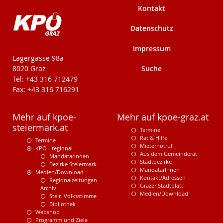
Kontakt
Datenschutz
Impressum
KPÖ-Steiermark
Lagergasse 98a
Suche
8020 Graz
Tel: +43 316 712479
Fax: +43 316 716291
Mehr auf kpoe-
Mehr auf kpoe-graz.at
steiermark.at
Termine
Rat & Hilfe
Termine
Mieternotruf
KPÖ - regional
Aus dem Gemeinderat
Mandatarinnen
Stadtbezirke
Bezirke Steiermark
MandatarInnen
Medien/Download
Kontakt/Adressen
Regionalzeitungen
Grazer Stadtblatt
Archiv
Medien/Download
Steir. Volksstimme
Bibliothek
Webshop
Programm und Ziele