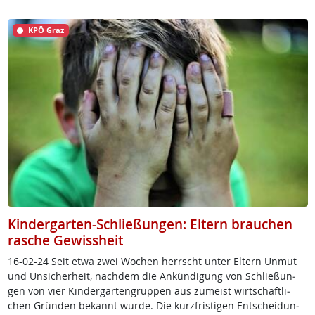
KPÖ Graz
Kindergarten-Schließungen: Eltern brauchen
rasche Gewissheit
16-02-24 Seit et­wa zwei Wo­chen herrscht un­ter El­tern Un­mut
und Un­si­cher­heit, nach­dem die An­kün­di­gung von Sch­lie­ßun­
gen von vier Kin­der­gar­ten­grup­pen aus zu­meist wirt­schaft­li­
chen Grün­den be­kannt wur­de. Die kurz­fris­ti­gen Ent­schei­dun­