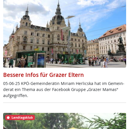
Bessere Infos für Grazer Eltern
05-06-25 KPÖ-Ge­mein­de­rä­tin Mi­riam Her­lics­ka hat im Ge­mein­
de­rat ein The­ma aus der Fa­ce­book Grup­pe „Gra­zer Ma­mas“
auf­ge­grif­fen.
Landtagsklub