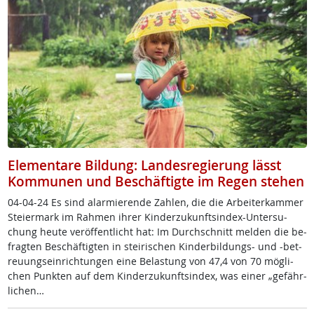
Elementare Bildung: Landesregierung lässt
Kommunen und Beschäftigte im Regen stehen
04-04-24 Es sind alar­mie­ren­de Zah­len, die die Ar­bei­ter­kam­mer
Stei­er­mark im Rah­men ih­rer Kin­der­zu­kunfts­in­dex-Un­ter­su­
chung heu­te ver­öf­f­ent­licht hat: Im Durch­schnitt mel­den die be­
frag­ten Be­schäf­tig­ten in stei­ri­schen Kin­der­bil­dungs- und -be­t­
reu­ung­s­ein­rich­tun­gen ei­ne Be­las­tung von 47,4 von 70 mög­li­
chen Punk­ten auf dem Kin­der­zu­kunfts­in­dex, was ei­ner „ge­fähr­
li­chen…