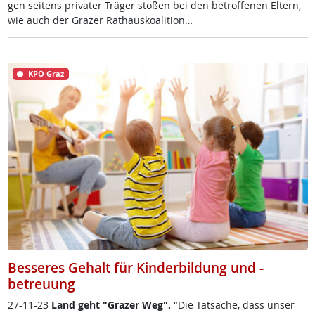
gen sei­tens pri­va­ter Trä­ger sto­ßen bei den be­trof­fe­nen El­tern,
wie auch der Gra­zer Rat­haus­koa­li­ti­on…
KPÖ Graz
Besseres Gehalt für Kinderbildung und -
betreuung
27-11-23
Land geht "Gra­zer Weg".
"Die Tat­sa­che, dass un­ser