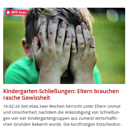
KPÖ Graz
Kindergarten-Schließungen: Eltern brauchen
rasche Gewissheit
16-02-24 Seit et­wa zwei Wo­chen herrscht un­ter El­tern Un­mut
und Un­si­cher­heit, nach­dem die An­kün­di­gung von Sch­lie­ßun­
gen von vier Kin­der­gar­ten­grup­pen aus zu­meist wirt­schaft­li­
chen Grün­den be­kannt wur­de. Die kurz­fris­ti­gen Ent­schei­dun­