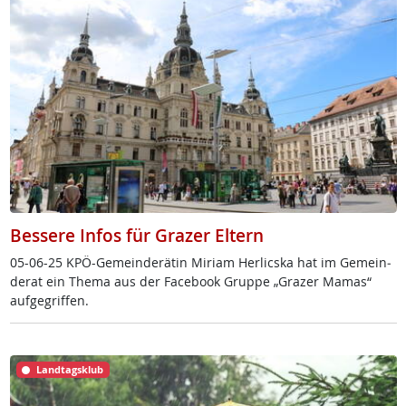
Bessere Infos für Grazer Eltern
05-06-25 KPÖ-Ge­mein­de­rä­tin Mi­riam Her­lics­ka hat im Ge­mein­
de­rat ein The­ma aus der Fa­ce­book Grup­pe „Gra­zer Ma­mas“
auf­ge­grif­fen.
Landtagsklub