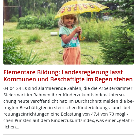
Elementare Bildung: Landesregierung lässt
Kommunen und Beschäftigte im Regen stehen
04-04-24 Es sind alar­mie­ren­de Zah­len, die die Ar­bei­ter­kam­mer
Stei­er­mark im Rah­men ih­rer Kin­der­zu­kunfts­in­dex-Un­ter­su­
chung heu­te ver­öf­f­ent­licht hat: Im Durch­schnitt mel­den die be­
frag­ten Be­schäf­tig­ten in stei­ri­schen Kin­der­bil­dungs- und -be­t­
reu­ung­s­ein­rich­tun­gen ei­ne Be­las­tung von 47,4 von 70 mög­li­
chen Punk­ten auf dem Kin­der­zu­kunfts­in­dex, was ei­ner „ge­fähr­
li­chen…