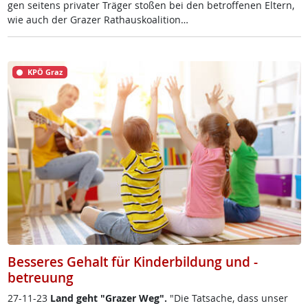
gen sei­tens pri­va­ter Trä­ger sto­ßen bei den be­trof­fe­nen El­tern,
wie auch der Gra­zer Rat­haus­koa­li­ti­on…
KPÖ Graz
Besseres Gehalt für Kinderbildung und -
betreuung
27-11-23
Land geht "Gra­zer Weg".
"Die Tat­sa­che, dass un­ser