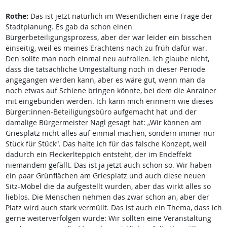
Rothe:
Das ist jetzt natürlich im Wesentlichen eine Frage der
Stadtplanung. Es gab da schon einen
Bürgerbeteiligungsprozess, aber der war leider ein bisschen
einseitig, weil es meines Erachtens nach zu früh dafür war.
Den sollte man noch einmal neu aufrollen. Ich glaube nicht,
dass die tatsächliche Umgestaltung noch in dieser Periode
angegangen werden kann, aber es wäre gut, wenn man da
noch etwas auf Schiene bringen könnte, bei dem die Anrainer
mit eingebunden werden. Ich kann mich erinnern wie dieses
Bürger:innen-Beteiligungsbüro aufgemacht hat und der
damalige Bürgermeister Nagl gesagt hat: „Wir können am
Griesplatz nicht alles auf einmal machen, sondern immer nur
Stück für Stück“. Das halte ich für das falsche Konzept, weil
dadurch ein Fleckerlteppich entsteht, der im Endeffekt
niemandem gefällt. Das ist ja jetzt auch schon so. Wir haben
ein paar Grünflächen am Griesplatz und auch diese neuen
Sitz-Möbel die da aufgestellt wurden, aber das wirkt alles so
lieblos. Die Menschen nehmen das zwar schon an, aber der
Platz wird auch stark vermüllt. Das ist auch ein Thema, dass ich
gerne weiterverfolgen würde: Wir sollten eine Veranstaltung