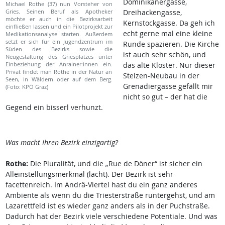
Dominikanergasse,
Michael Rothe (37) nun Vorsteher von
Gries. Seinen Beruf als Apotheker
Dreihackengasse,
möchte er auch in die Bezirksarbeit
Kernstockgasse. Da geh ich
einfließen lassen und ein Pilotprojekt zur
echt gerne mal eine kleine
Medikationsanalyse starten. Außerdem
setzt er sich für ein Jugendzentrum im
Runde spazieren. Die Kirche
Süden des Bezirks sowie die
ist auch sehr schön, und
Neugestaltung des Griesplatzes unter
Einbeziehung der Anrainer:innen ein.
das alte Kloster. Nur dieser
Privat findet man Rothe in der Natur an
Stelzen-Neubau in der
Seen, in Wäldern oder auf dem Berg.
Grenadiergasse gefällt mir
(Foto: KPÖ Graz)
nicht so gut – der hat die
Gegend ein bisserl verhunzt.
Was macht Ihren Bezirk einzigartig?
Rothe:
Die Pluralität, und die „Rue de Döner“ ist sicher ein
Alleinstellungsmerkmal (lacht). Der Bezirk ist sehr
facettenreich. Im Andrä-Viertel hast du ein ganz anderes
Ambiente als wenn du die Triesterstraße runtergehst, und am
Lazarettfeld ist es wieder ganz anders als in der Puchstraße.
Dadurch hat der Bezirk viele verschiedene Potentiale. Und was