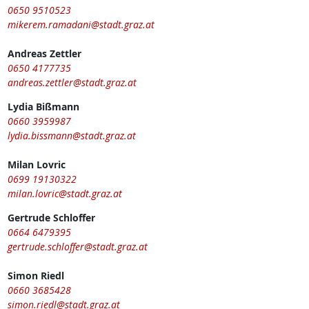
0650 9510523
mikerem.ramadani@stadt.graz.at
Andreas Zettler
0650 4177735
andreas.zettler@stadt.graz.at
Lydia Bißmann
0660 3959987
lydia.bissmann@stadt.graz.at
Milan Lovric
0699 19130322
milan.lovric@stadt.graz.at
Gertrude Schloffer
0664 6479395
gertrude.schloffer@stadt.graz.at
Simon Riedl
0660 3685428
simon.riedl@stadt.graz.at