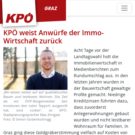
KPÖ Graz
KPÖ weist Anwürfe der Immo-
Wirtschaft zurück
Acht Tage vor der
Landtagswahl holt die
Immobilienwirtschaft in
Medienberichten zum
Rundumschlag aus. In den
letzten Jahren wurden in
der Bauwirtschaft gewaltige
„Wir setzen weiter auf auf qualitätsvolles
Profite gemacht. Niedrige
Bauen und leistbares Wohnen. Die Zeit
Kreditzinsen führten dazu,
als ein ÖVP-Bürgermeister den
Investoren den roten Teppich ausgerollt
dass zuvorderst
hat, sind vorbei“, so KPÖ-
Anlegerwohnungen gebaut
Stadtplanungssprecher Max Zirngast.
Foto: © Simon Gostentschnigg
wurden und nicht leistbarer
Wohnraum für Familien. In
Graz ging diese Goldgräberstimmung vielfach auf Kosten von