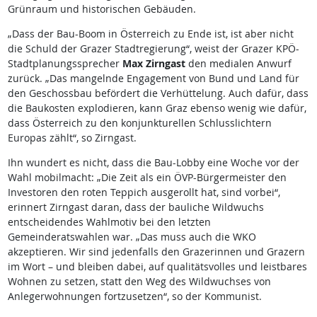
Grünraum und historischen Gebäuden.
„Dass der Bau-Boom in Österreich zu Ende ist, ist aber nicht
die Schuld der Grazer Stadtregierung“, weist der Grazer KPÖ-
Stadtplanungssprecher
Max Zirngast
den medialen Anwurf
zurück. „Das mangelnde Engagement von Bund und Land für
den Geschossbau befördert die Verhüttelung. Auch dafür, dass
die Baukosten explodieren, kann Graz ebenso wenig wie dafür,
dass Österreich zu den konjunkturellen Schlusslichtern
Europas zählt“, so Zirngast.
Ihn wundert es nicht, dass die Bau-Lobby eine Woche vor der
Wahl mobilmacht: „Die Zeit als ein ÖVP-Bürgermeister den
Investoren den roten Teppich ausgerollt hat, sind vorbei“,
erinnert Zirngast daran, dass der bauliche Wildwuchs
entscheidendes Wahlmotiv bei den letzten
Gemeinderatswahlen war. „Das muss auch die WKO
akzeptieren. Wir sind jedenfalls den Grazerinnen und Grazern
im Wort – und bleiben dabei, auf qualitätsvolles und leistbares
Wohnen zu setzen, statt den Weg des Wildwuchses von
Anlegerwohnungen fortzusetzen“, so der Kommunist.