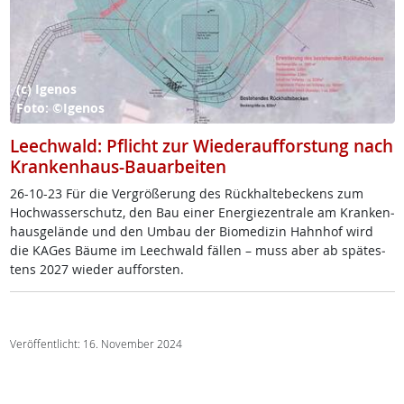
(c) Igenos
Foto: ©Igenos
Leechwald: Pflicht zur Wiederaufforstung nach
Krankenhaus-Bauarbeiten
26-10-23 Für die Ver­grö­ße­rung des Rück­hal­te­be­ckens zum
Hoch­was­ser­schutz, den Bau ei­ner En­er­gie­zen­tra­le am Kran­ken­
haus­ge­län­de und den Um­bau der Bio­me­di­zin Hahn­hof wird
die KA­Ges Bäu­me im Leech­wald fäl­len – muss aber ab spä­tes­
tens 2027 wie­der auf­fors­ten.
Veröffentlicht: 16. November 2024