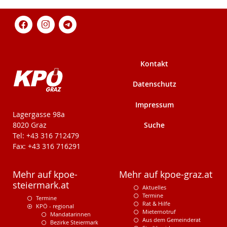
Kontakt
Datenschutz
Impressum
KPÖ-Steiermark
Lagergasse 98a
Suche
8020 Graz
Tel: +43 316 712479
Fax: +43 316 716291
Mehr auf kpoe-
Mehr auf kpoe-graz.at
steiermark.at
Aktuelles
Termine
Termine
Rat & Hilfe
KPÖ - regional
Mieternotruf
Mandatarinnen
Aus dem Gemeinderat
Bezirke Steiermark