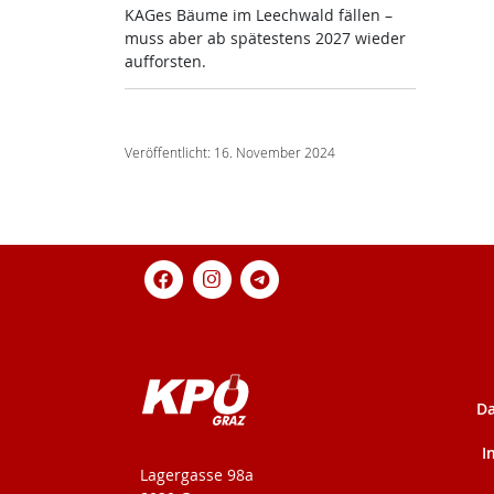
KA­Ges Bäu­me im Leech­wald fäl­len –
muss aber ab spä­tes­tens 2027 wie­der
auf­fors­ten.
Veröffentlicht: 16. November 2024
Da
I
KPÖ-Steiermark
Lagergasse 98a