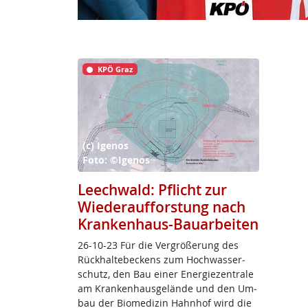
KPÖ Graz
(c) Igenos
Foto: ©Igenos
Leechwald: Pflicht zur
Wiederaufforstung nach
Krankenhaus-Bauarbeiten
26-10-23 Für die Ver­grö­ße­rung des
Rück­hal­te­be­ckens zum Hoch­was­ser­
schutz, den Bau ei­ner En­er­gie­zen­tra­le
am Kran­ken­haus­ge­län­de und den Um­
bau der Bio­me­di­zin Hahn­hof wird die