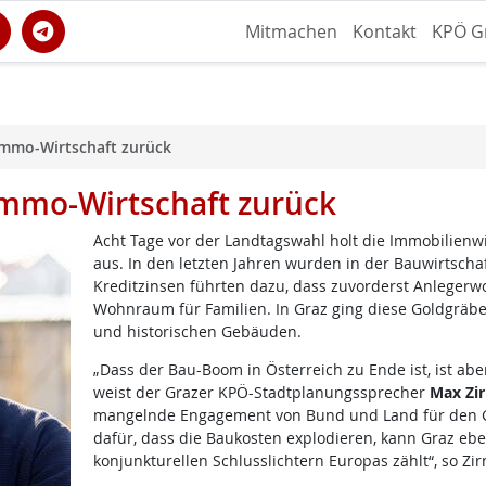
Mitmachen
Kontakt
KPÖ G
Immo-Wirtschaft zurück
Immo-Wirtschaft zurück
Acht Tage vor der Landtagswahl holt die Immobilien
aus. In den letzten Jahren wurden in der Bauwirtschaf
Kreditzinsen führten dazu, dass zuvorderst Anleger
Wohnraum für Familien. In Graz ging diese Goldgräb
und historischen Gebäuden.
„Dass der Bau-Boom in Österreich zu Ende ist, ist abe
weist der Grazer KPÖ-Stadtplanungssprecher
Max Zir
mangelnde Engagement von Bund und Land für den G
dafür, dass die Baukosten explodieren, kann Graz ebe
konjunkturellen Schlusslichtern Europas zählt“, so Zir