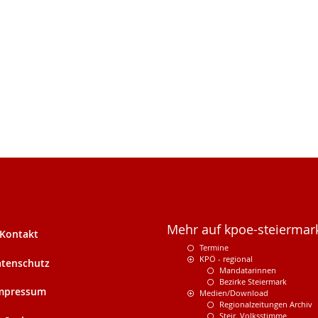
Mehr auf kpoe-steiermark
Kontakt
Termine
KPÖ - regional
tenschutz
Mandatarinnen
Bezirke Steiermark
mpressum
Medien/Download
Regionalzeitungen Archiv
Steir. Volksstimme