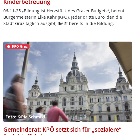
Kinderbetreuung
06-11-25 „Bil­dung ist Herz­stück des Gra­zer Bud­gets“, be­tont
Bür­ger­meis­te­rin El­ke Kahr (KPÖ). Je­der drit­te Eu­ro, den die
Stadt Graz täg­lich aus­gibt, fließt be­reits in die Bil­dung.
KPÖ Graz
Foto: ©Pia Schmikl
Gemeinderat: KPÖ setzt sich für „sozialere“