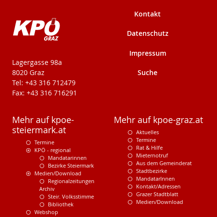
Kontakt
Datenschutz
Impressum
KPÖ-Steiermark
Lagergasse 98a
Suche
8020 Graz
Tel: +43 316 712479
Fax: +43 316 716291
Mehr auf kpoe-
Mehr auf kpoe-graz.at
steiermark.at
Aktuelles
Termine
Termine
Rat & Hilfe
KPÖ - regional
Mieternotruf
Mandatarinnen
Aus dem Gemeinderat
Bezirke Steiermark
Stadtbezirke
Medien/Download
MandatarInnen
Regionalzeitungen
Kontakt/Adressen
Archiv
Grazer Stadtblatt
Steir. Volksstimme
Medien/Download
Bibliothek
Webshop