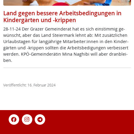
Land gegen bessere Arbeitsbedingungen in
Kindergärten und -krippen
28-11-24 Der Gra­zer Ge­mein­de­rat hat es sich ein­stim­mig ge­
wünscht, aber das Land Stei­er­mark lehnt ab: Mit zu­sätz­li­chen
Ur­laubs­ta­gen für lang­jäh­ri­ge Mit­ar­bei­ter:in­nen in den Kin­der­
gär­ten und -krip­pen soll­ten die Ar­beits­be­di­gun­gen ver­bes­sert
wer­den. KPÖ-Ge­mein­de­rä­tin Mi­na Na­ghi­bi will aber dran­b­lei­
ben.
Veröffentlicht: 16. Februar 2024