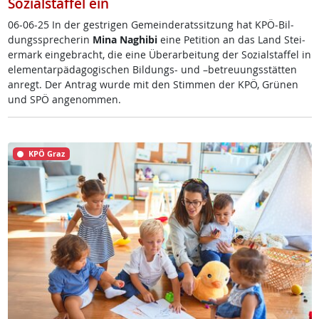
Sozialstaffel ein
06-06-25 In der ges­t­ri­gen Ge­mein­de­rats­sit­zung hat KPÖ-Bil­
dungs­sp­re­che­rin
Mi­na Na­ghi­bi
ei­ne Pe­ti­ti­on an das Land Stei­
er­mark ein­ge­bracht, die ei­ne Über­ar­bei­tung der So­zial­staf­fel in
ele­men­tar­päda­go­gi­schen Bil­dungs- und –be­t­reu­ungs­stät­ten
an­regt. Der An­trag wur­de mit den Stim­men der KPÖ, Grü­nen
und SPÖ an­ge­nom­men.
KPÖ Graz