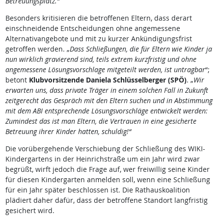
Betreuungsplatz.“
Besonders kritisieren die betroffenen Eltern, dass derart
einschneidende Entscheidungen ohne angemessene
Alternativangebote und mit zu kurzer Ankündigungsfrist
getroffen werden. „
Dass Schließungen, die für Eltern wie Kinder ja
nun wirklich gravierend sind, teils extrem kurzfristig und ohne
angemessene Lösungsvorschlage mitgeteilt werden, ist untragbar
“;
betont
Klubvorsitzende Daniela Schlüsselberger (SPÖ)
. „
Wir
erwarten uns, dass private Träger in einem solchen Fall in Zukunft
zeitgerecht das Gespräch mit den Eltern suchen und in Abstimmung
mit dem ABI entsprechende Lösungsvorschläge entwickelt werden:
Zumindest das ist man Eltern, die Vertrauen in eine gesicherte
Betreuung ihrer Kinder hatten, schuldig!“
Die vorübergehende Verschiebung der Schließung des WIKI-
Kindergartens in der Heinrichstraße um ein Jahr wird zwar
begrüßt, wirft jedoch die Frage auf, wer freiwillig seine Kinder
für diesen Kindergarten anmelden soll, wenn eine Schließung
für ein Jahr später beschlossen ist. Die Rathauskoalition
plädiert daher dafür, dass der betroffene Standort langfristig
gesichert wird.