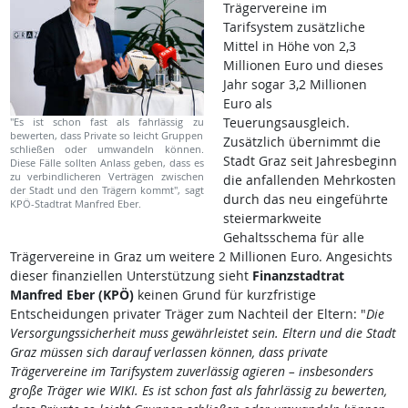
Trägervereine im
Tarifsystem zusätzliche
Mittel in Höhe von 2,3
Millionen Euro und dieses
Jahr sogar 3,2 Millionen
Euro als
Teuerungsausgleich.
"Es ist schon fast als fahrlässig zu
bewerten, dass Private so leicht Gruppen
Zusätzlich übernimmt die
schließen oder umwandeln können.
Stadt Graz seit Jahresbeginn
Diese Fälle sollten Anlass geben, dass es
zu verbindlicheren Verträgen zwischen
die anfallenden Mehrkosten
der Stadt und den Trägern kommt", sagt
durch das neu eingeführte
KPÖ-Stadtrat Manfred Eber.
steiermarkweite
Gehaltsschema für alle
Trägervereine in Graz um weitere 2 Millionen Euro. Angesichts
dieser finanziellen Unterstützung sieht
Finanzstadtrat
Manfred Eber (KPÖ)
keinen Grund für kurzfristige
Entscheidungen privater Träger zum Nachteil der Eltern: "
Die
Versorgungssicherheit muss gewährleistet sein. Eltern und die Stadt
Graz müssen sich darauf verlassen können, dass private
Trägervereine im Tarifsystem zuverlässig agieren – insbesonders
große Träger wie WIKI. Es ist schon fast als fahrlässig zu bewerten,