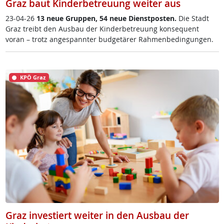
Graz baut Kinderbetreuung weiter aus
23-04-26
13 neue Grup­pen, 54 neue Di­enst­pos­ten.
Die Stadt
Graz treibt den Aus­bau der Kin­der­be­t­reu­ung kon­se­qu­ent
voran – trotz an­ge­spann­ter bud­ge­tä­rer Rah­men­be­din­gun­gen.
KPÖ Graz
Graz investiert weiter in den Ausbau der