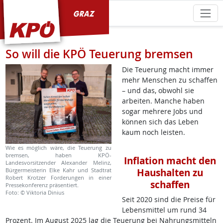
KPÖ Graz
So will die KPÖ Teuerung bremsen
Die Teuerung macht immer
mehr Menschen zu schaffen
– und das, obwohl sie
arbeiten. Manche haben
sogar mehrere Jobs und
können sich das Leben
kaum noch leisten.
Wie es möglich wäre, die Teuerung zu
bremsen, haben KPÖ-
Inflation macht den
Landesvorsitzender Alexander Melinz,
Haushalten zu
Bürgermeisterin Elke Kahr und Stadtrat
Robert Krotzer Forderungen in einer
schaffen
Pressekonferenz präsentiert.
Foto: © Viktoria Dinius
Seit 2020 sind die Preise für
Lebensmittel um rund 34
Prozent. Im August 2025 lag die Teuerung bei Nahrungsmitteln