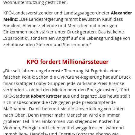
Wohnunterstützung gestrichen.
KPÖ-Landesvorsitzender und Landtagsabgeordneter
Alexander
Melinz
: „Die Landesregierung nimmt bewusst in Kauf, dass
Familien, Alleinerziehende und Menschen mit niedrigen
Einkommen noch stärker unter Druck geraten. Das ist keine
„Sparpolitik“, sondern ein Angriff auf die Lebensgrundlage von
zehntausenden Steirern und Steirerinnen.“
KPÖ fordert Millionärssteuer
„Die seit Jahren ungebremste Teuerung ist Ergebnis einer
falschen Politik: Schon die ÖVP/Grüne-Regierung hat auf Druck
finanzkräftiger Lobby-Gruppen jede wirksame Preis-Bremse
verhindert – ob bei den Mieten oder den Energiekosten“, führt
KPÖ-Stadtrat
Robert Krotzer
aus und ergänzt: „Bis heute stellt
sich insbesondere die ÖVP gegen jede preisdämpfende
Maßnahme. Damit befeuert sie die Umverteilung von Unten
nach Oben. Denn immer mehr Menschen wird ein immer
größerer Teil ihrer Einkommen von steigenden Kosten für
Wohnen, Energie und Lebensmittel weggefressen, während
Immobilien-, Handels- und Energie-Konzerne ebenso wie