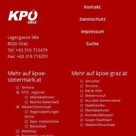
Kontakt
Datenschutz
Impressum
KPÖ-Steiermark
Lagergasse 98a
Suche
8020 Graz
Tel: +43 316 712479
Fax: +43 316 716291
Mehr auf kpoe-
Mehr auf kpoe-graz.at
steiermark.at
Aktuelles
Termine
Termine
Rat & Hilfe
KPÖ - regional
Mieternotruf
Mandatarinnen
Aus dem Gemeinderat
Bezirke Steiermark
Stadtbezirke
Medien/Download
MandatarInnen
Regionalzeitungen
Kontakt/Adressen
Archiv
Grazer Stadtblatt
Steir. Volksstimme
Medien/Download
Bibliothek
Webshop
Programm und Ziele