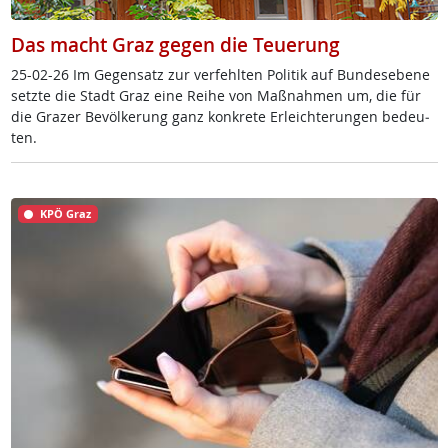
Das macht Graz gegen die Teuerung
25-02-26 Im Ge­gen­satz zur ver­fehl­ten Po­li­tik auf Bun­des­e­be­ne
setz­te die Stadt Graz ei­ne Rei­he von Maß­nah­men um, die für
die Gra­zer Be­völ­ke­rung ganz kon­k­re­te Er­leich­te­run­gen be­deu­
ten.
KPÖ Graz