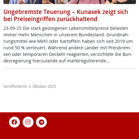
Ungebremste Teuerung – Kunasek zeigt sich
bei Preiseingriffen zurückhaltend
23-09-25 Die stark ge­s­tie­ge­nen Le­bens­mit­tel­p­rei­se be­las­ten
im­mer mehr Men­schen in un­se­rem Bun­des­land. Grund­nah­
rungs­mit­tel wie Mehl oder Kar­tof­feln ha­ben sich seit 2019 um
rund 50 % verteu­ert. Wäh­rend an­de­re Län­der mit Preis­b­rem­
sen oder tem­porä­ren De­ckeln rea­gier­ten, ver­zich­te­te die Bun­
des­re­gie­rung hier­zu­lan­de auf markt­re­gu­lie­ren­de…
Veröffentlicht: 3. Oktober 2025