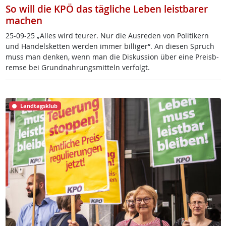
So will die KPÖ das tägliche Leben leistbarer
machen
25-09-25 „Al­les wird teu­rer. Nur die Aus­re­den von Po­li­ti­kern
und Han­dels­ket­ten wer­den im­mer bil­li­ger“. An die­sen Spruch
muss man den­ken, wenn man die Dis­kus­si­on über ei­ne Preis­b­
rem­se bei Grund­nah­rungs­mit­teln ver­folgt.
Landtagsklub