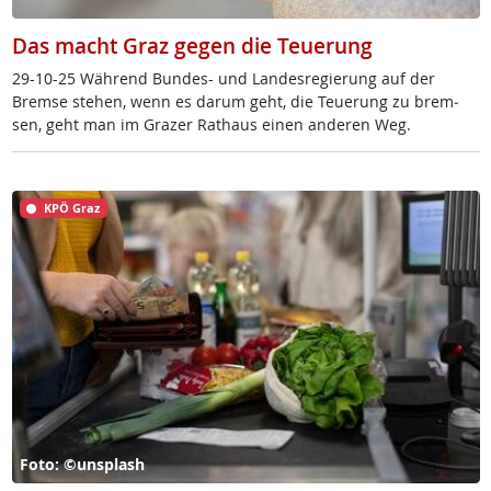
Das macht Graz gegen die Teuerung
29-10-25 Wäh­rend Bun­des- und Lan­des­re­gie­rung auf der
Brem­se ste­hen, wenn es dar­um geht, die Teue­rung zu brem­
sen, geht man im Gra­zer Rat­haus ei­nen an­de­ren Weg.
KPÖ Graz
Foto: ©unsplash