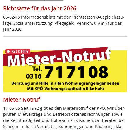
Richtsätze für das Jahr 2026
05-02-15 In­for­ma­ti­ons­blatt mit den Richt­sät­zen (Aus­g­leichs­zu­
la­ge, So­zial­un­ter­stüt­zung, Pf­le­ge­geld, Pen­si­on, u.v.m.) für das
Jahr 2026.
Rat & Hilfe
Mieter-Notruf
11-06-05 Seit 1992 gibt es den Mie­ter­no­t­ruf der KPÖ. Wir über­
prü­fen Miet­ver­trä­ge und Be­triebs­kos­ten­ab­rech­nun­gen so­wie
die Recht­mä­ß­ig­keit und Höhe von Pro­vi­sio­nen, wir be­ra­ten bei
Schi­ka­nen durch Ver­mie­ter, Kün­di­gun­gen und Räu­mungs­kla­