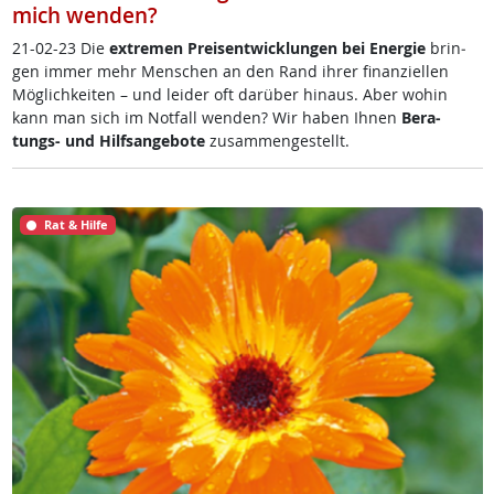
mich wenden?
21-02-23 Die
ex­t­re­men Preis­ent­wick­lun­gen bei En­er­gie
brin­
gen im­mer mehr Men­schen an den Rand ih­rer fi­nan­zi­el­len
Mög­lich­kei­ten – und lei­der oft dar­über hin­aus. Aber wo­hin
kann man sich im Not­fall wen­den? Wir ha­ben Ih­nen
Be­ra­
tungs- und Hilf­s­an­ge­bo­te
zu­sam­men­ge­s­tellt.
Rat & Hilfe