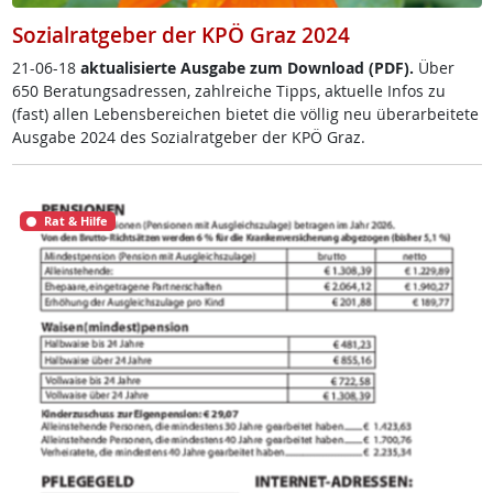
Sozialratgeber der KPÖ Graz 2024
21-06-18
ak­tua­li­sier­te Aus­ga­be zum Down­load (PDF).
Über
650 Be­ra­tungsadres­sen, zahl­rei­che Tipps, ak­tu­el­le In­fos zu
(fast) al­len Le­bens­be­rei­chen bie­tet die völ­lig neu über­ar­bei­te­te
Aus­ga­be 2024 des So­zial­rat­ge­ber der KPÖ Graz.
Rat & Hilfe