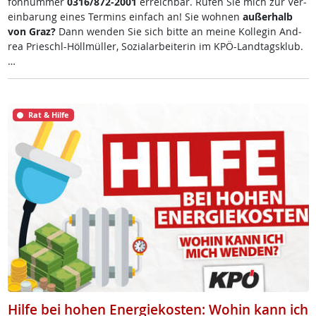
fon­num­mer
0316/872-2001
er­reich­bar. Ru­fen Sie mich zur Ve­r­
ein­ba­rung ei­nes Ter­mins ein­fach an! Sie woh­nen
au­ßer­halb
von Graz?
Dann wen­den Sie sich bit­te an mei­ne Kol­le­gin And­
rea Prie­schl-Höll­mül­ler, So­zial­ar­bei­te­rin im KPÖ-Land­tags­klub.
…
Rat & Hilfe
Hilfe bei hohen Energiekosten: Wohin kann ich