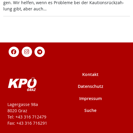
gen. Wir hel­fen, wenn es Pro­b­le­me bei der Kau­ti­ons­rück­zah­
lung gibt, aber auch…
Kontakt
Datenschutz
Impressum
KPÖ-Steiermark
Lagergasse 98a
Suche
8020 Graz
Tel: +43 316 712479
Fax: +43 316 716291