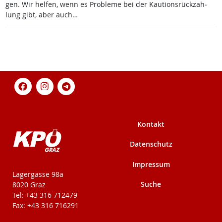
gen. Wir hel­fen, wenn es Pro­b­le­me bei der Kau­ti­ons­rück­zah­
lung gibt, aber auch…
Kontakt
Datenschutz
Impressum
KPÖ-Steiermark
Lagergasse 98a
Suche
8020 Graz
Tel: +43 316 712479
Fax: +43 316 716291