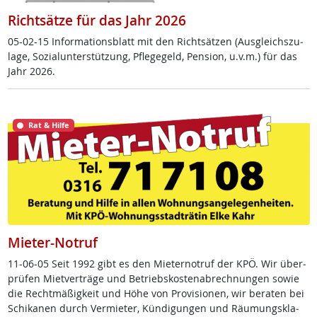
Richtsätze für das Jahr 2026
05-02-15 In­for­ma­ti­ons­blatt mit den Richt­sät­zen (Aus­g­leichs­zu­
la­ge, So­zial­un­ter­stüt­zung, Pf­le­ge­geld, Pen­si­on, u.v.m.) für das
Jahr 2026.
Rat & Hilfe
Mieter-Notruf
11-06-05 Seit 1992 gibt es den Mie­ter­no­t­ruf der KPÖ. Wir über­
prü­fen Miet­ver­trä­ge und Be­triebs­kos­ten­ab­rech­nun­gen so­wie
die Recht­mä­ß­ig­keit und Höhe von Pro­vi­sio­nen, wir be­ra­ten bei
Schi­ka­nen durch Ver­mie­ter, Kün­di­gun­gen und Räu­mungs­kla­