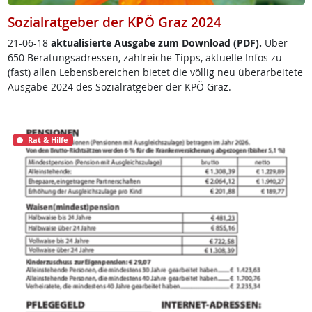
Sozialratgeber der KPÖ Graz 2024
21-06-18
ak­tua­li­sier­te Aus­ga­be zum Down­load (PDF).
Über
650 Be­ra­tungsadres­sen, zahl­rei­che Tipps, ak­tu­el­le In­fos zu
(fast) al­len Le­bens­be­rei­chen bie­tet die völ­lig neu über­ar­bei­te­te
Aus­ga­be 2024 des So­zial­rat­ge­ber der KPÖ Graz.
Rat & Hilfe