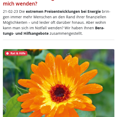
mich wenden?
21-02-23 Die
ex­t­re­men Preis­ent­wick­lun­gen bei En­er­gie
brin­
gen im­mer mehr Men­schen an den Rand ih­rer fi­nan­zi­el­len
Mög­lich­kei­ten – und lei­der oft dar­über hin­aus. Aber wo­hin
kann man sich im Not­fall wen­den? Wir ha­ben Ih­nen
Be­ra­
tungs- und Hilf­s­an­ge­bo­te
zu­sam­men­ge­s­tellt.
Rat & Hilfe