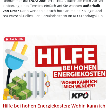
fon­num­mer
0316/872-2001
er­reich­bar. Ru­fen Sie mich zur Ve­r­
ein­ba­rung ei­nes Ter­mins ein­fach an! Sie woh­nen
au­ßer­halb
von Graz?
Dann wen­den Sie sich bit­te an mei­ne Kol­le­gin And­
rea Prie­schl-Höll­mül­ler, So­zial­ar­bei­te­rin im KPÖ-Land­tags­klub.
…
Rat & Hilfe
Hilfe bei hohen Energiekosten: Wohin kann ich