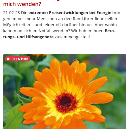
mich wenden?
21-02-23 Die
ex­t­re­men Preis­ent­wick­lun­gen bei En­er­gie
brin­
gen im­mer mehr Men­schen an den Rand ih­rer fi­nan­zi­el­len
Mög­lich­kei­ten – und lei­der oft dar­über hin­aus. Aber wo­hin
kann man sich im Not­fall wen­den? Wir ha­ben Ih­nen
Be­ra­
tungs- und Hilf­s­an­ge­bo­te
zu­sam­men­ge­s­tellt.
Rat & Hilfe