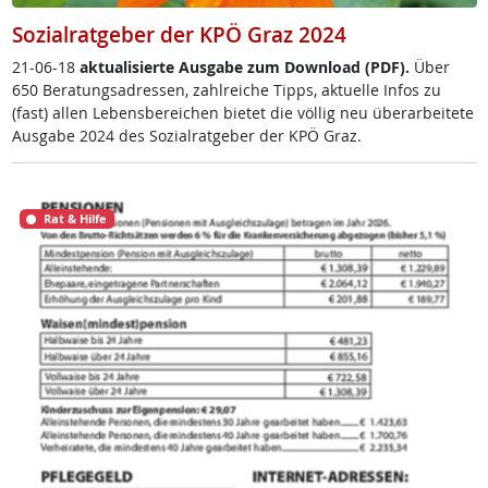
Sozialratgeber der KPÖ Graz 2024
21-06-18
ak­tua­li­sier­te Aus­ga­be zum Down­load (PDF).
Über
650 Be­ra­tungsadres­sen, zahl­rei­che Tipps, ak­tu­el­le In­fos zu
(fast) al­len Le­bens­be­rei­chen bie­tet die völ­lig neu über­ar­bei­te­te
Aus­ga­be 2024 des So­zial­rat­ge­ber der KPÖ Graz.
Rat & Hilfe