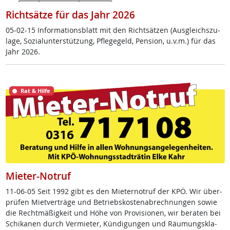
Richtsätze für das Jahr 2026
05-02-15 In­for­ma­ti­ons­blatt mit den Richt­sät­zen (Aus­g­leichs­zu­
la­ge, So­zial­un­ter­stüt­zung, Pf­le­ge­geld, Pen­si­on, u.v.m.) für das
Jahr 2026.
Rat & Hilfe
Mieter-Notruf
11-06-05 Seit 1992 gibt es den Mie­ter­no­t­ruf der KPÖ. Wir über­
prü­fen Miet­ver­trä­ge und Be­triebs­kos­ten­ab­rech­nun­gen so­wie
die Recht­mä­ß­ig­keit und Höhe von Pro­vi­sio­nen, wir be­ra­ten bei
Schi­ka­nen durch Ver­mie­ter, Kün­di­gun­gen und Räu­mungs­kla­