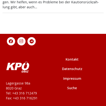
gen. Wir hel­fen, wenn es Pro­b­le­me bei der Kau­ti­ons­rück­zah­
lung gibt, aber auch…
Kontakt
Datenschutz
Impressum
KPÖ-Steiermark
Lagergasse 98a
Suche
8020 Graz
Tel: +43 316 712479
Fax: +43 316 716291