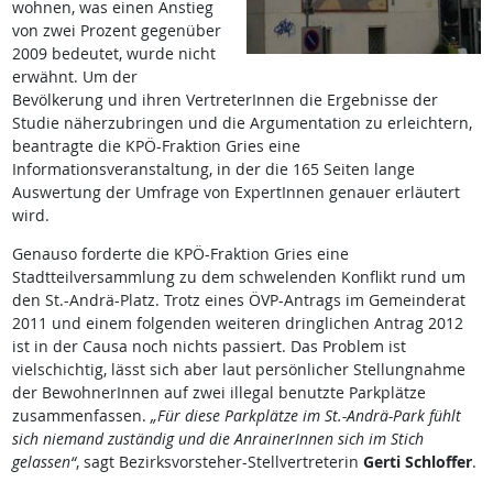
wohnen, was einen Anstieg
von zwei Prozent gegenüber
2009 bedeutet, wurde nicht
erwähnt. Um der
Bevölkerung und ihren VertreterInnen die Ergebnisse der
Studie näherzubringen und die Argumentation zu erleichtern,
beantragte die KPÖ-Fraktion Gries eine
Informationsveranstaltung, in der die 165 Seiten lange
Auswertung der Umfrage von ExpertInnen genauer erläutert
wird.
Genauso forderte die KPÖ-Fraktion Gries eine
Stadtteilversammlung zu dem schwelenden Konflikt rund um
den St.-Andrä-Platz. Trotz eines ÖVP-Antrags im Gemeinderat
2011 und einem folgenden weiteren dringlichen Antrag 2012
ist in der Causa noch nichts passiert. Das Problem ist
vielschichtig, lässt sich aber laut persönlicher Stellungnahme
der BewohnerInnen auf zwei illegal benutzte Parkplätze
zusammenfassen.
„Für diese Parkplätze im St.-Andrä-Park fühlt
sich niemand zuständig und die AnrainerInnen sich im Stich
gelassen“
, sagt Bezirksvorsteher-Stellvertreterin
Gerti Schloffer
.