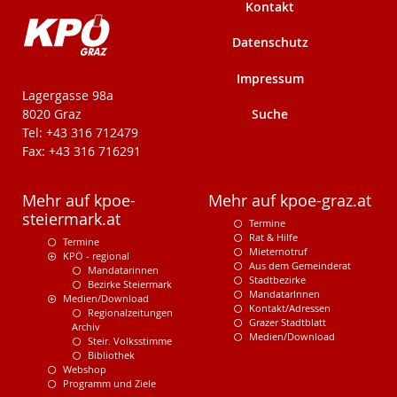
Kontakt
Datenschutz
Impressum
KPÖ-Steiermark
Lagergasse 98a
Suche
8020 Graz
Tel: +43 316 712479
Fax: +43 316 716291
Mehr auf kpoe-
Mehr auf kpoe-graz.at
steiermark.at
Termine
Rat & Hilfe
Termine
Mieternotruf
KPÖ - regional
Aus dem Gemeinderat
Mandatarinnen
Stadtbezirke
Bezirke Steiermark
MandatarInnen
Medien/Download
Kontakt/Adressen
Regionalzeitungen
Grazer Stadtblatt
Archiv
Medien/Download
Steir. Volksstimme
Bibliothek
Webshop
Programm und Ziele