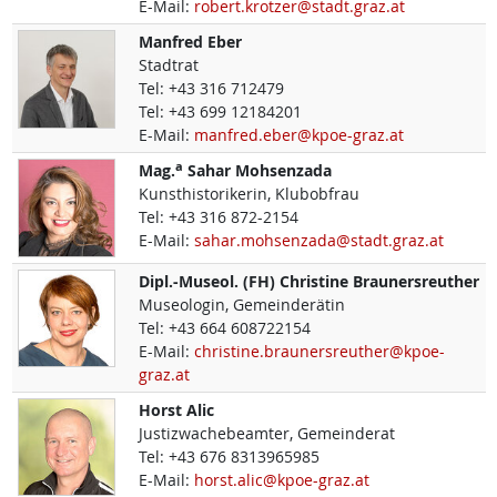
E-Mail:
robert.krotzer@stadt.graz.at
Manfred
Eber
Stadtrat
Tel:
+43 316 712479
Tel:
+43 699 12184201
E-Mail:
manfred.eber@kpoe-graz.at
a
Mag.
Sahar
Mohsenzada
Kunsthistorikerin, Klubobfrau
Tel:
+43 316 872-2154
E-Mail:
sahar.mohsenzada@stadt.graz.at
Dipl.-Museol. (FH)
Christine
Braunersreuther
Museologin, Gemeinderätin
Tel:
+43 664 608722154
E-Mail:
christine.braunersreuther@kpoe-
graz.at
Horst
Alic
Justizwachebeamter, Gemeinderat
Tel:
+43 676 8313965985
E-Mail:
horst.alic@kpoe-graz.at