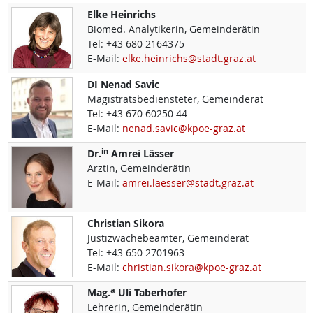
Elke
Heinrichs
Biomed. Analytikerin, Gemeinderätin
Tel:
+43 680 2164375
E-Mail:
elke.heinrichs@stadt.graz.at
DI
Nenad
Savic
Magistratsbediensteter, Gemeinderat
Tel:
+43 670 60250 44
E-Mail:
nenad.savic@kpoe-graz.at
in
Dr.
Amrei
Lässer
Ärztin, Gemeinderätin
E-Mail:
amrei.laesser@stadt.graz.at
Christian
Sikora
Justizwachebeamter, Gemeinderat
Tel:
+43 650 2701963
E-Mail:
christian.sikora@kpoe-graz.at
a
Mag.
Uli
Taberhofer
Lehrerin, Gemeinderätin