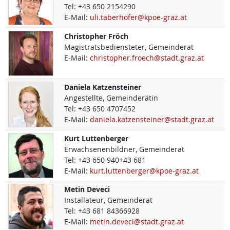
Tel:
+43 650 2154290
E-Mail:
uli.taberhofer@kpoe-graz.at
Christopher
Fröch
Magistratsbediensteter, Gemeinderat
E-Mail:
christopher.froech@stadt.graz.at
Daniela
Katzensteiner
Angestellte, Gemeinderätin
Tel:
+43 650 4707452
E-Mail:
daniela.katzensteiner@stadt.graz.at
Kurt
Luttenberger
Erwachsenenbildner, Gemeinderat
Tel:
+43 650 940+43 681
E-Mail:
kurt.luttenberger@kpoe-graz.at
Metin
Deveci
Installateur, Gemeinderat
Tel:
+43 681 84366928
E-Mail:
metin.deveci@stadt.graz.at