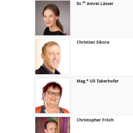
in
Dr.
Amrei
Lässer
Christian
Sikora
a
Mag.
Uli
Taberhofer
Christopher
Fröch