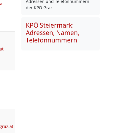
Adres­sen und Te­le­fon­num­mern
at
der KPÖ Graz
KPÖ Steiermark:
Adressen, Namen,
Telefonnummern
at
graz.at