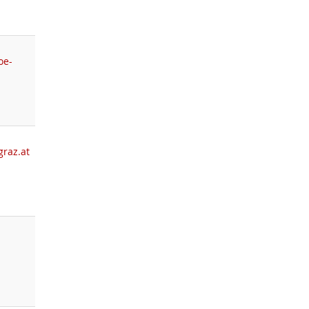
oe-
graz.at