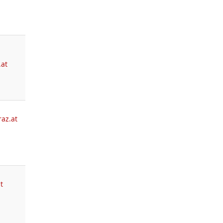
.at
az.at
t