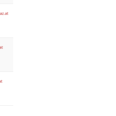
az.at
at
at