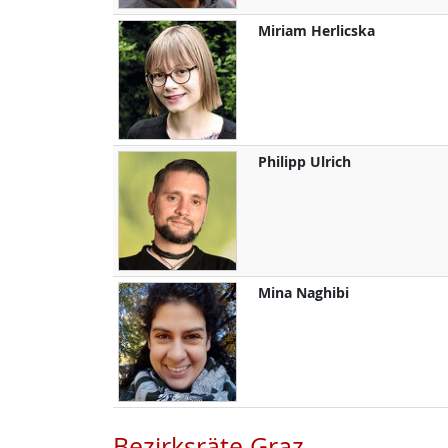
Miriam
Herlicska
Philipp
Ulrich
Mina
Naghibi
Bezirksräte Graz