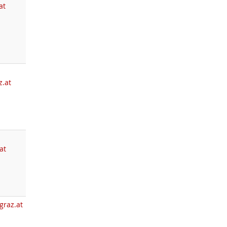
at
z.at
at
graz.at