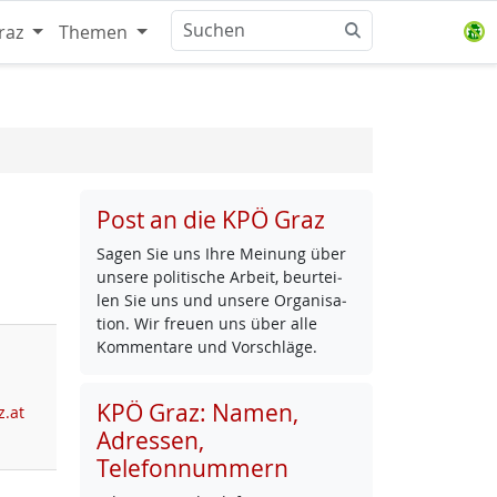
raz
Themen
Post an die KPÖ Graz
Sa­gen Sie uns Ih­re Mei­nung über
un­se­re po­li­ti­sche Ar­beit, be­ur­tei­
len Sie uns und un­se­re Or­ga­ni­sa­
ti­on. Wir freu­en uns über al­le
Kom­men­ta­re und Vor­schlä­ge.
KPÖ Graz: Namen,
z.at
Adressen,
Telefonnummern