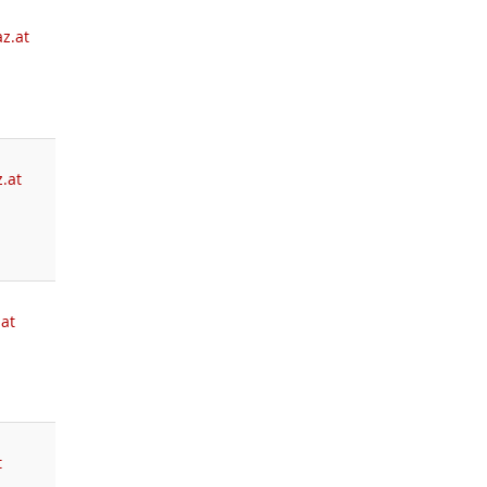
z.at
.at
.at
t