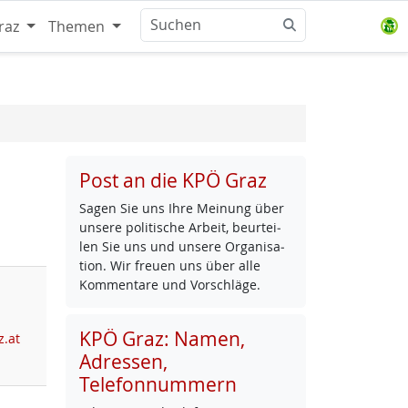
raz
Themen
Post an die KPÖ Graz
Sa­gen Sie uns Ih­re Mei­nung über
un­se­re po­li­ti­sche Ar­beit, be­ur­tei­
len Sie uns und un­se­re Or­ga­ni­sa­
ti­on. Wir freu­en uns über al­le
Kom­men­ta­re und Vor­schlä­ge.
KPÖ Graz: Namen,
z.at
Adressen,
Telefonnummern