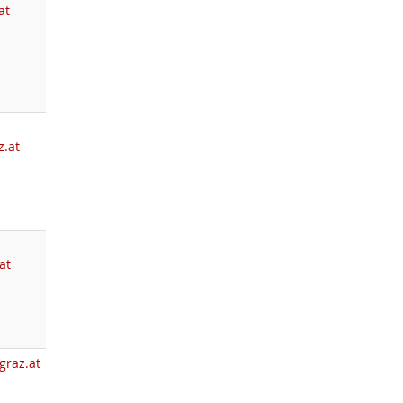
at
z.at
at
graz.at