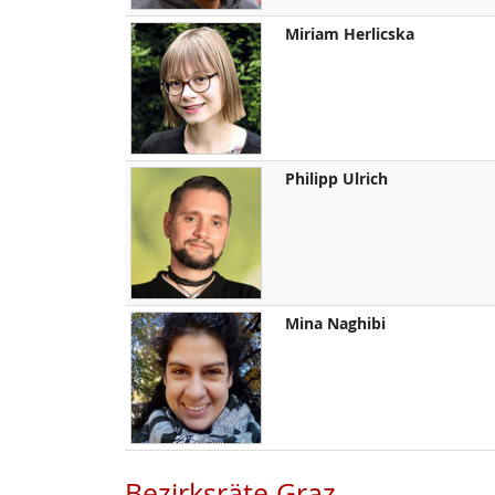
Miriam
Herlicska
Philipp
Ulrich
Mina
Naghibi
Bezirksräte Graz