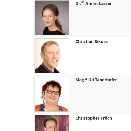
in
Dr.
Amrei
Lässer
Christian
Sikora
a
Mag.
Uli
Taberhofer
Christopher
Fröch