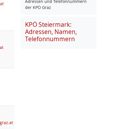
Adres­sen und Te­le­fon­num­mern
at
der KPÖ Graz
KPÖ Steiermark:
Adressen, Namen,
Telefonnummern
at
graz.at