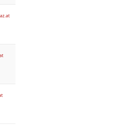
az.at
at
at