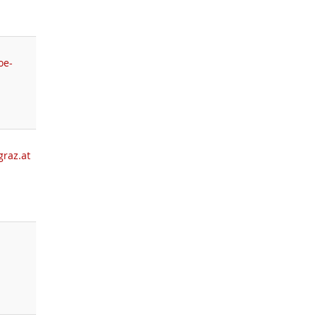
oe-
graz.at