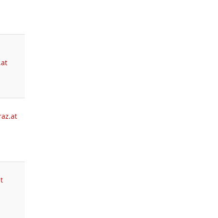
.at
az.at
t