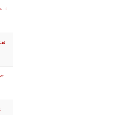
z.at
.at
.at
t