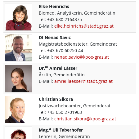
Elke
Heinrichs
Biomed. Analytikerin, Gemeinderätin
Tel:
+43 680 2164375
E-Mail:
elke.heinrichs@stadt.graz.at
DI
Nenad
Savic
Magistratsbediensteter, Gemeinderat
Tel:
+43 670 60250 44
E-Mail:
nenad.savic@kpoe-graz.at
in
Dr.
Amrei
Lässer
Ärztin, Gemeinderätin
E-Mail:
amrei.laesser@stadt.graz.at
Christian
Sikora
Justizwachebeamter, Gemeinderat
Tel:
+43 650 2701963
E-Mail:
christian.sikora@kpoe-graz.at
a
Mag.
Uli
Taberhofer
Lehrerin, Gemeinderätin