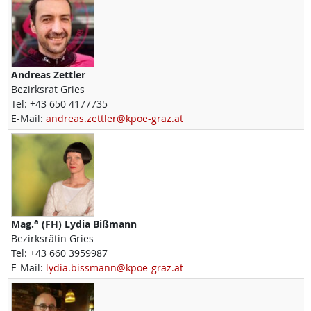
Andreas
Zettler
Bezirksrat Gries
Tel:
+43 650 4177735
E-Mail:
andreas.zettler@kpoe-graz.at
a
Mag.
(FH)
Lydia
Bißmann
Bezirksrätin Gries
Tel:
+43 660 3959987
E-Mail:
lydia.bissmann@kpoe-graz.at