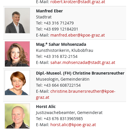
E-Mail:
robert.krotzer@stadt.graz.at
Manfred
Eber
Stadtrat
Tel:
+43 316 712479
Tel:
+43 699 12184201
E-Mail:
manfred.eber@kpoe-graz.at
a
Mag.
Sahar
Mohsenzada
Kunsthistorikerin, Klubobfrau
Tel:
+43 316 872-2154
E-Mail:
sahar.mohsenzada@stadt.graz.at
Dipl.-Museol. (FH)
Christine
Braunersreuther
Museologin, Gemeinderätin
Tel:
+43 664 608722154
E-Mail:
christine.braunersreuther@kpoe-
graz.at
Horst
Alic
Justizwachebeamter, Gemeinderat
Tel:
+43 676 8313965985
E-Mail:
horst.alic@kpoe-graz.at