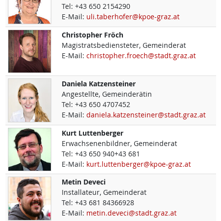
Tel:
+43 650 2154290
E-Mail:
uli.taberhofer@kpoe-graz.at
Christopher
Fröch
Magistratsbediensteter, Gemeinderat
E-Mail:
christopher.froech@stadt.graz.at
Daniela
Katzensteiner
Angestellte, Gemeinderätin
Tel:
+43 650 4707452
E-Mail:
daniela.katzensteiner@stadt.graz.at
Kurt
Luttenberger
Erwachsenenbildner, Gemeinderat
Tel:
+43 650 940+43 681
E-Mail:
kurt.luttenberger@kpoe-graz.at
Metin
Deveci
Installateur, Gemeinderat
Tel:
+43 681 84366928
E-Mail:
metin.deveci@stadt.graz.at