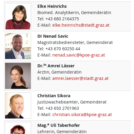
Elke
Heinrichs
Biomed. Analytikerin, Gemeinderätin
Tel:
+43 680 2164375
E-Mail:
elke.heinrichs@stadt.graz.at
DI
Nenad
Savic
Magistratsbediensteter, Gemeinderat
Tel:
+43 670 60250 44
E-Mail:
nenad.savic@kpoe-graz.at
in
Dr.
Amrei
Lässer
Ärztin, Gemeinderätin
E-Mail:
amrei.laesser@stadt.graz.at
Christian
Sikora
Justizwachebeamter, Gemeinderat
Tel:
+43 650 2701963
E-Mail:
christian.sikora@kpoe-graz.at
a
Mag.
Uli
Taberhofer
Lehrerin, Gemeinderätin