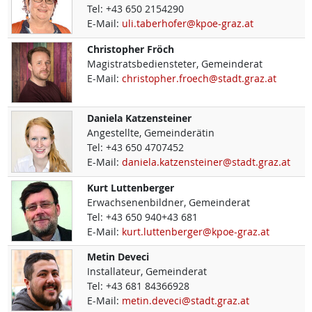
Tel:
+43 650 2154290
E-Mail:
uli.taberhofer@kpoe-graz.at
Christopher
Fröch
Magistratsbediensteter, Gemeinderat
E-Mail:
christopher.froech@stadt.graz.at
Daniela
Katzensteiner
Angestellte, Gemeinderätin
Tel:
+43 650 4707452
E-Mail:
daniela.katzensteiner@stadt.graz.at
Kurt
Luttenberger
Erwachsenenbildner, Gemeinderat
Tel:
+43 650 940+43 681
E-Mail:
kurt.luttenberger@kpoe-graz.at
Metin
Deveci
Installateur, Gemeinderat
Tel:
+43 681 84366928
E-Mail:
metin.deveci@stadt.graz.at