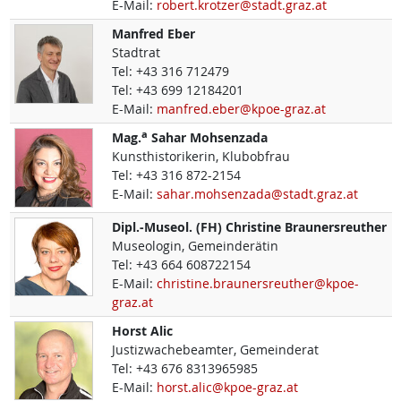
E-Mail:
robert.krotzer@stadt.graz.at
Manfred
Eber
Stadtrat
Tel:
+43 316 712479
Tel:
+43 699 12184201
E-Mail:
manfred.eber@kpoe-graz.at
a
Mag.
Sahar
Mohsenzada
Kunsthistorikerin, Klubobfrau
Tel:
+43 316 872-2154
E-Mail:
sahar.mohsenzada@stadt.graz.at
Dipl.-Museol. (FH)
Christine
Braunersreuther
Museologin, Gemeinderätin
Tel:
+43 664 608722154
E-Mail:
christine.braunersreuther@kpoe-
graz.at
Horst
Alic
Justizwachebeamter, Gemeinderat
Tel:
+43 676 8313965985
E-Mail:
horst.alic@kpoe-graz.at