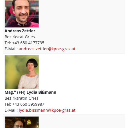
Andreas
Zettler
Bezirksrat Gries
Tel:
+43 650 4177735
E-Mail:
andreas.zettler@kpoe-graz.at
a
Mag.
(FH)
Lydia
Bißmann
Bezirksrätin Gries
Tel:
+43 660 3959987
E-Mail:
lydia.bissmann@kpoe-graz.at