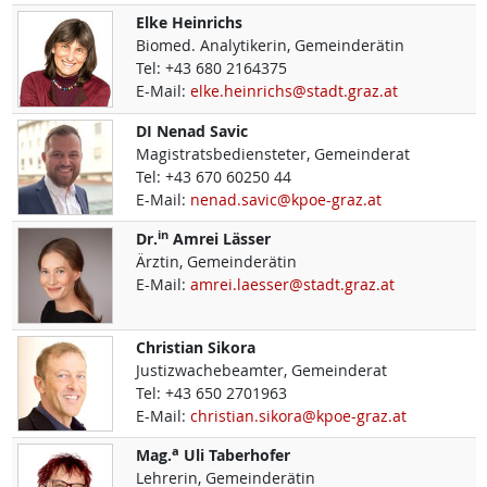
Elke
Heinrichs
Biomed. Analytikerin, Gemeinderätin
Tel:
+43 680 2164375
E-Mail:
elke.heinrichs@stadt.graz.at
DI
Nenad
Savic
Magistratsbediensteter, Gemeinderat
Tel:
+43 670 60250 44
E-Mail:
nenad.savic@kpoe-graz.at
in
Dr.
Amrei
Lässer
Ärztin, Gemeinderätin
E-Mail:
amrei.laesser@stadt.graz.at
Christian
Sikora
Justizwachebeamter, Gemeinderat
Tel:
+43 650 2701963
E-Mail:
christian.sikora@kpoe-graz.at
a
Mag.
Uli
Taberhofer
Lehrerin, Gemeinderätin