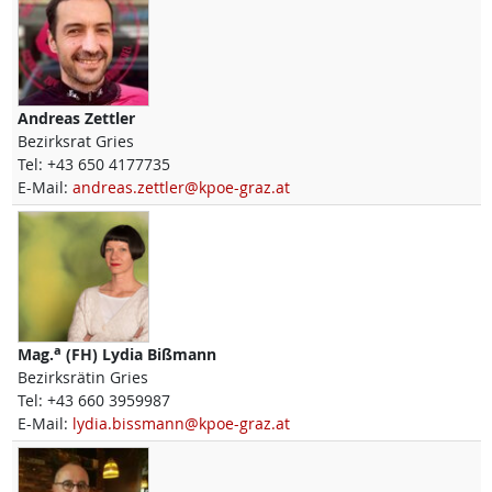
Andreas
Zettler
Bezirksrat Gries
Tel:
+43 650 4177735
E-Mail:
andreas.zettler@kpoe-graz.at
a
Mag.
(FH)
Lydia
Bißmann
Bezirksrätin Gries
Tel:
+43 660 3959987
E-Mail:
lydia.bissmann@kpoe-graz.at