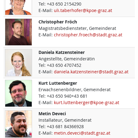
Tel:
+43 650 2154290
E-Mail:
uli.taberhofer@kpoe-graz.at
Christopher
Fröch
Magistratsbediensteter, Gemeinderat
E-Mail:
christopher.froech@stadt.graz.at
Daniela
Katzensteiner
Angestellte, Gemeinderätin
Tel:
+43 650 4707452
E-Mail:
daniela.katzensteiner@stadt.graz.at
Kurt
Luttenberger
Erwachsenenbildner, Gemeinderat
Tel:
+43 650 940+43 681
E-Mail:
kurt.luttenberger@kpoe-graz.at
Metin
Deveci
Installateur, Gemeinderat
Tel:
+43 681 84366928
E-Mail:
metin.deveci@stadt.graz.at