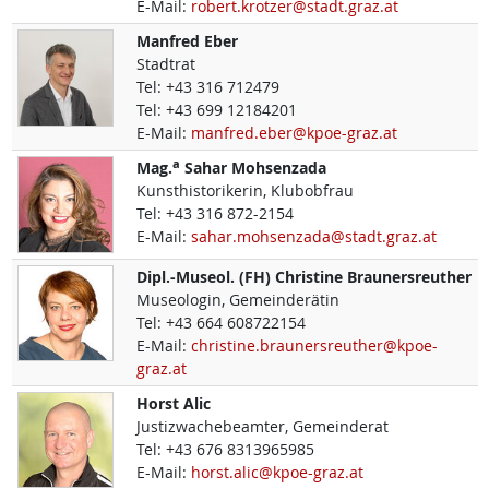
E-Mail:
robert.krotzer@stadt.graz.at
Manfred
Eber
Stadtrat
Tel:
+43 316 712479
Tel:
+43 699 12184201
E-Mail:
manfred.eber@kpoe-graz.at
a
Mag.
Sahar
Mohsenzada
Kunsthistorikerin, Klubobfrau
Tel:
+43 316 872-2154
E-Mail:
sahar.mohsenzada@stadt.graz.at
Dipl.-Museol. (FH)
Christine
Braunersreuther
Museologin, Gemeinderätin
Tel:
+43 664 608722154
E-Mail:
christine.braunersreuther@kpoe-
graz.at
Horst
Alic
Justizwachebeamter, Gemeinderat
Tel:
+43 676 8313965985
E-Mail:
horst.alic@kpoe-graz.at