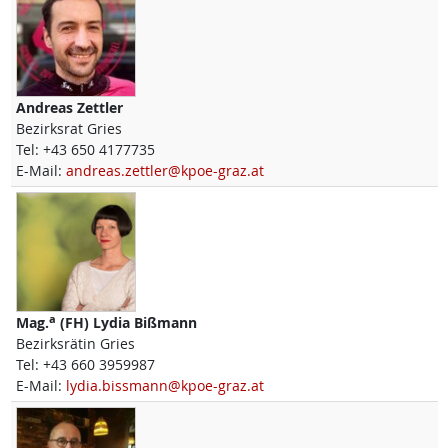
Andreas
Zettler
Bezirksrat Gries
Tel:
+43 650 4177735
E-Mail:
andreas.zettler@kpoe-graz.at
a
Mag.
(FH)
Lydia
Bißmann
Bezirksrätin Gries
Tel:
+43 660 3959987
E-Mail:
lydia.bissmann@kpoe-graz.at