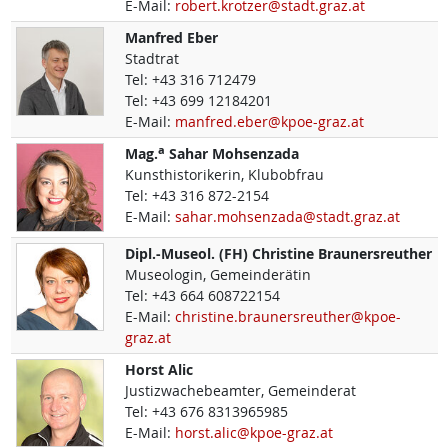
E-Mail:
robert.krotzer@stadt.graz.at
Manfred
Eber
Stadtrat
Tel:
+43 316 712479
Tel:
+43 699 12184201
E-Mail:
manfred.eber@kpoe-graz.at
a
Mag.
Sahar
Mohsenzada
Kunsthistorikerin, Klubobfrau
Tel:
+43 316 872-2154
E-Mail:
sahar.mohsenzada@stadt.graz.at
Dipl.-Museol. (FH)
Christine
Braunersreuther
Museologin, Gemeinderätin
Tel:
+43 664 608722154
E-Mail:
christine.braunersreuther@kpoe-
graz.at
Horst
Alic
Justizwachebeamter, Gemeinderat
Tel:
+43 676 8313965985
E-Mail:
horst.alic@kpoe-graz.at