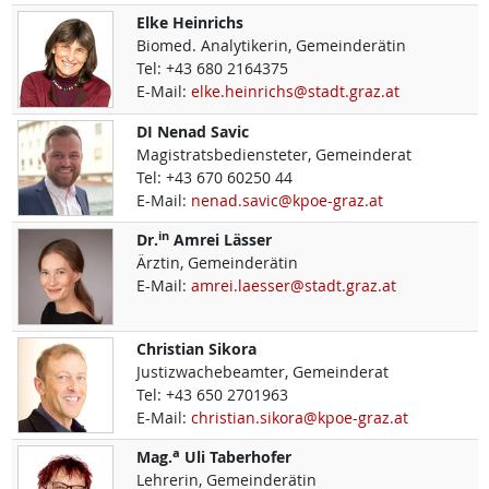
Elke
Heinrichs
Biomed. Analytikerin, Gemeinderätin
Tel:
+43 680 2164375
E-Mail:
elke.heinrichs@stadt.graz.at
DI
Nenad
Savic
Magistratsbediensteter, Gemeinderat
Tel:
+43 670 60250 44
E-Mail:
nenad.savic@kpoe-graz.at
in
Dr.
Amrei
Lässer
Ärztin, Gemeinderätin
E-Mail:
amrei.laesser@stadt.graz.at
Christian
Sikora
Justizwachebeamter, Gemeinderat
Tel:
+43 650 2701963
E-Mail:
christian.sikora@kpoe-graz.at
a
Mag.
Uli
Taberhofer
Lehrerin, Gemeinderätin