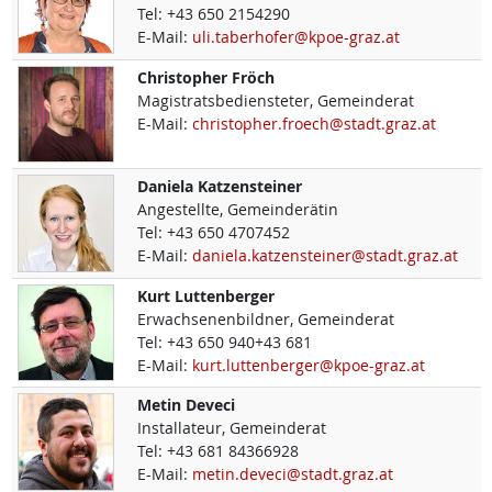
Tel:
+43 650 2154290
E-Mail:
uli.taberhofer@kpoe-graz.at
Christopher
Fröch
Magistratsbediensteter, Gemeinderat
E-Mail:
christopher.froech@stadt.graz.at
Daniela
Katzensteiner
Angestellte, Gemeinderätin
Tel:
+43 650 4707452
E-Mail:
daniela.katzensteiner@stadt.graz.at
Kurt
Luttenberger
Erwachsenenbildner, Gemeinderat
Tel:
+43 650 940+43 681
E-Mail:
kurt.luttenberger@kpoe-graz.at
Metin
Deveci
Installateur, Gemeinderat
Tel:
+43 681 84366928
E-Mail:
metin.deveci@stadt.graz.at