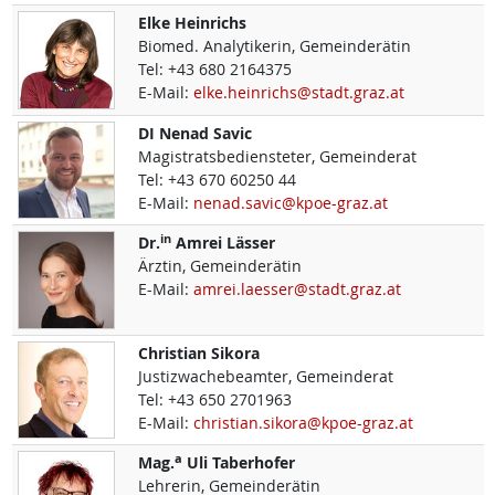
Elke
Heinrichs
Biomed. Analytikerin, Gemeinderätin
Tel:
+43 680 2164375
E-Mail:
elke.heinrichs@stadt.graz.at
DI
Nenad
Savic
Magistratsbediensteter, Gemeinderat
Tel:
+43 670 60250 44
E-Mail:
nenad.savic@kpoe-graz.at
in
Dr.
Amrei
Lässer
Ärztin, Gemeinderätin
E-Mail:
amrei.laesser@stadt.graz.at
Christian
Sikora
Justizwachebeamter, Gemeinderat
Tel:
+43 650 2701963
E-Mail:
christian.sikora@kpoe-graz.at
a
Mag.
Uli
Taberhofer
Lehrerin, Gemeinderätin