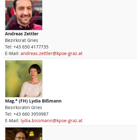
Andreas
Zettler
Bezirksrat Gries
Tel:
+43 650 4177735
E-Mail:
andreas.zettler@kpoe-graz.at
a
Mag.
(FH)
Lydia
Bißmann
Bezirksrätin Gries
Tel:
+43 660 3959987
E-Mail:
lydia.bissmann@kpoe-graz.at