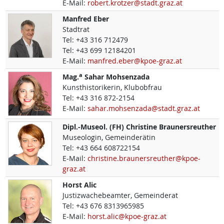
E-Mail:
robert.krotzer@stadt.graz.at
Manfred
Eber
Stadtrat
Tel:
+43 316 712479
Tel:
+43 699 12184201
E-Mail:
manfred.eber@kpoe-graz.at
a
Mag.
Sahar
Mohsenzada
Kunsthistorikerin, Klubobfrau
Tel:
+43 316 872-2154
E-Mail:
sahar.mohsenzada@stadt.graz.at
Dipl.-Museol. (FH)
Christine
Braunersreuther
Museologin, Gemeinderätin
Tel:
+43 664 608722154
E-Mail:
christine.braunersreuther@kpoe-
graz.at
Horst
Alic
Justizwachebeamter, Gemeinderat
Tel:
+43 676 8313965985
E-Mail:
horst.alic@kpoe-graz.at