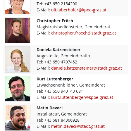
Tel:
+43 650 2154290
E-Mail:
uli.taberhofer@kpoe-graz.at
Christopher
Fröch
Magistratsbediensteter, Gemeinderat
E-Mail:
christopher.froech@stadt.graz.at
Daniela
Katzensteiner
Angestellte, Gemeinderätin
Tel:
+43 650 4707452
E-Mail:
daniela.katzensteiner@stadt.graz.at
Kurt
Luttenberger
Erwachsenenbildner, Gemeinderat
Tel:
+43 650 940+43 681
E-Mail:
kurt.luttenberger@kpoe-graz.at
Metin
Deveci
Installateur, Gemeinderat
Tel:
+43 681 84366928
E-Mail:
metin.deveci@stadt.graz.at