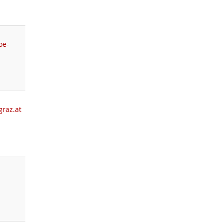
oe-
graz.at