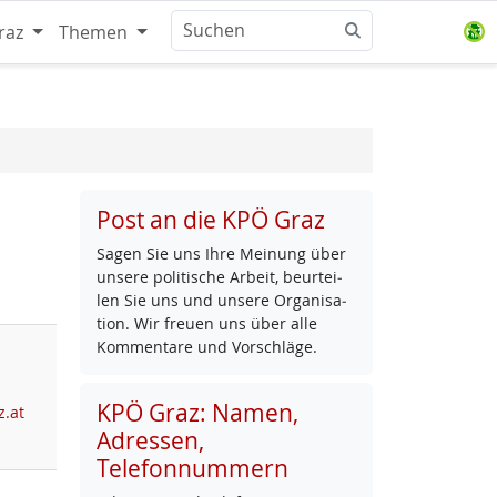
raz
Themen
Post an die KPÖ Graz
Sa­gen Sie uns Ih­re Mei­nung über
un­se­re po­li­ti­sche Ar­beit, be­ur­tei­
len Sie uns und un­se­re Or­ga­ni­sa­
ti­on. Wir freu­en uns über al­le
Kom­men­ta­re und Vor­schlä­ge.
KPÖ Graz: Namen,
z.at
Adressen,
Telefonnummern