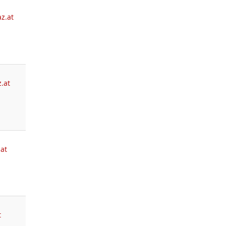
z.at
.at
.at
t