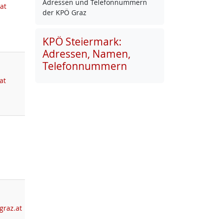
Adres­sen und Te­le­fon­num­mern
at
der KPÖ Graz
KPÖ Steiermark:
Adressen, Namen,
Telefonnummern
at
graz.at