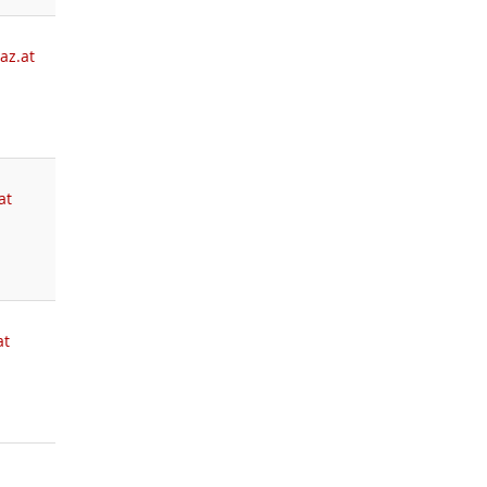
az.at
at
at