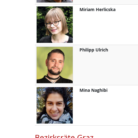
Miriam
Herlicska
Philipp
Ulrich
Mina
Naghibi
Bezirksräte Graz