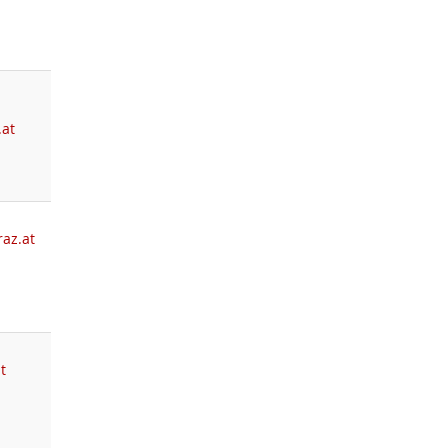
.at
az.at
t