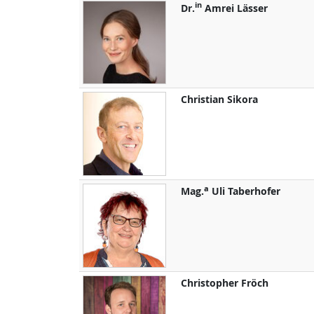
in
Dr.
Amrei
Lässer
Christian
Sikora
a
Mag.
Uli
Taberhofer
Christopher
Fröch