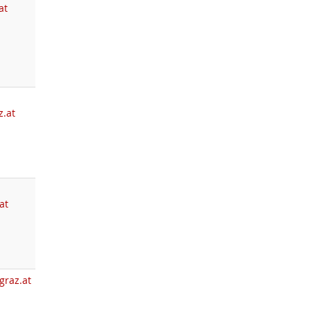
at
z.at
at
graz.at