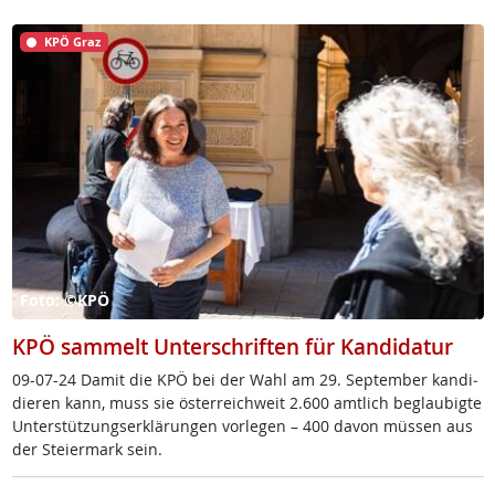
KPÖ Graz
Foto: ©KPÖ
KPÖ sammelt Unterschriften für Kandidatur
09-07-24 Da­mit die KPÖ bei der Wahl am 29. Sep­tem­ber kan­di­
die­ren kann, muss sie ös­t­er­reich­weit 2.600 amt­lich be­glau­big­te
Un­ter­stüt­zung­s­er­klär­un­gen vor­le­gen – 400 da­von müs­sen aus
der Stei­er­mark sein.