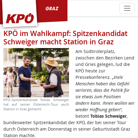
KPÖ Graz
KPÖ im Wahlkampf: Spitzenkandidat
Schweiger macht Station in Graz
Am Südtirolerplatz,
zwischen den Bezirken Lend
und Gries gelegen, lud die
KPÖ heute zur
Pressekonferenz.
„Viele
Menschen haben das Gefühl
verloren, dass die Politik für
sie etwas zum Positiven
KPÖ-Spitzenkandidat Tobias Schweiger
ändern kann. Ihnen wollen wir
hat auf seiner Österreich-Tour auch
Station in Graz gemacht.
wieder Hoffnung geben“
,
betont
Tobias Schweiger
,
bundesweiter Spitzenkandidat der KPÖ, der bei seiner Tour
durch Österreich am Donnerstag in seiner Geburtsstadt Graz
Station machte.