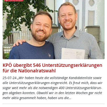
KPÖ übergibt 546 Unterstützungserklärungen
für die Nationalratswahl
25-07-24
„Wir ha­ben heu­te die voll­stän­di­ge Kan­di­da­ten­lis­te so­wie
al­le Un­ter­stüt­zung­s­er­klär­un­gen ein­ge­reicht. Es freut mich, dass wir
so­gar weit mehr als die not­wen­di­gen 400 Un­ter­stüt­zung­s­er­klär­un­
gen ab­ge­ben konn­ten. Ob­wohl wir in den letz­ten Wo­chen gar nicht
mehr ak­tiv ge­sam­melt ha­ben, ha­ben uns die…