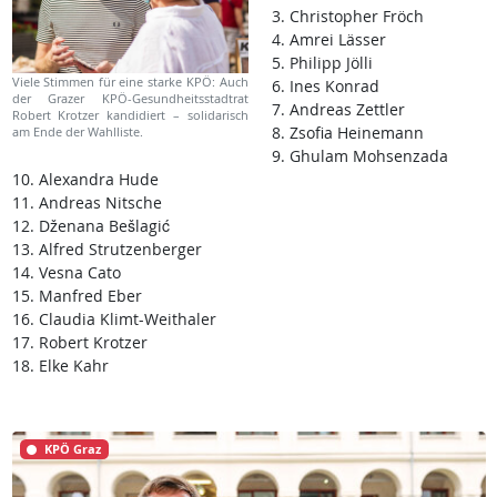
3. Christopher Fröch
4. Amrei Lässer
5. Philipp Jölli
Viele Stimmen für eine starke KPÖ: Auch
6. Ines Konrad
der Grazer KPÖ-Gesundheitsstadtrat
7. Andreas Zettler
Robert Krotzer kandidiert – solidarisch
8. Zsofia Heinemann
am Ende der Wahlliste.
9. Ghulam Mohsenzada
10. Alexandra Hude
11. Andreas Nitsche
12. Dženana Bešlagić
13. Alfred Strutzenberger
14. Vesna Cato
15. Manfred Eber
16. Claudia Klimt-Weithaler
17. Robert Krotzer
18. Elke Kahr
KPÖ Graz