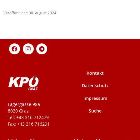
Veröffentlicht: 30. August 2024
Kontakt
Datenschutz
Impressum
KPÖ-Steiermark
Lagergasse 98a
Suche
8020 Graz
Tel: +43 316 712479
Fax: +43 316 716291