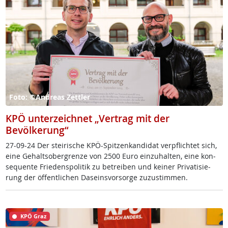
Foto: ©Andreas Zettler
KPÖ unterzeichnet „Vertrag mit der
Bevölkerung“
27-09-24 Der stei­ri­sche KPÖ-Spit­zen­kan­di­dat verpf­lich­tet sich,
ei­ne Ge­halts­ober­g­ren­ze von 2500 Eu­ro ein­zu­hal­ten, ei­ne kon­
se­qu­en­te Frie­dens­po­li­tik zu be­t­rei­ben und kei­ner Pri­va­ti­sie­
rung der öf­f­ent­li­chen Da­s­eins­vor­sor­ge zu­zu­stim­men.
KPÖ Graz