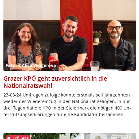
Foto: ©Alisa Vengerova
Grazer KPÖ geht zuversichtlich in die
Nationalratswahl
23-08-24 Um­fra­gen zu­fol­ge könn­te erst­mals seit Jahr­zehn­ten
wie­der der Wie­de­r­ein­zug in den Na­tio­nal­rat ge­lin­gen. In nur
drei Ta­gen hat die KPÖ in der Stei­er­mark die nö­t­i­gen 400 Un­
ter­stüt­zung­s­er­klär­un­gen für ei­ne Kan­di­da­tur bei­sam­men.
KPÖ Graz