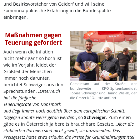
und Bezirksvorsteher von Geidorf und will seine
kommunalpolitische Erfahrung in die Bundespolitik
einbringen.
Maßnahmen gegen
Teuerung gefordert
Auch wenn die Inflation
nicht mehr ganz so hoch ist
wie im Vorjahr, leidet der
Großteil der Menschen
immer noch darunter,
Gemeinsam auf der Straße: der
berichtet Schweiger aus den
bundesweite KPÖ-Spitzenkandidat
Sprechstunden.
„Österreich
Tobias Schweiger und Hanno Wisiak, der
hat die fünffache
die Grazer KPÖ-Liste anführt.
Teuerungsrate von Dänemark
und liegt immer noch deutlich über dem europäischen Schnitt.
Dagegen könnte vieles getan werden“
, so
Schweiger
. Zum einen
gäbe es in Österreich ja bereits brauchbare Gesetze.
„Aber die
etablierten Parteien sind nicht gewillt, sie anzuwenden. Das
Preisgesetz hätte etwa erlaubt, die Preise für Grundnahrungsmittel