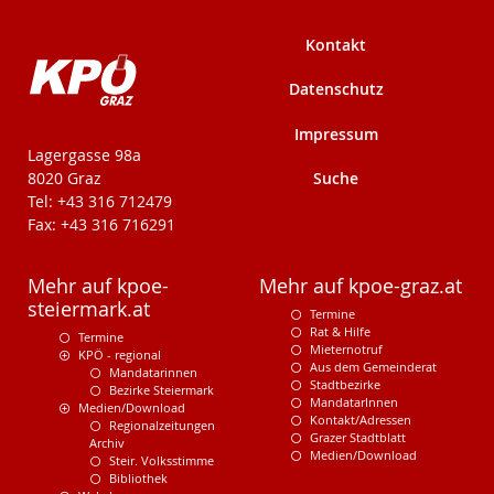
Kontakt
Datenschutz
Impressum
KPÖ-Steiermark
Lagergasse 98a
Suche
8020 Graz
Tel: +43 316 712479
Fax: +43 316 716291
Mehr auf kpoe-
Mehr auf kpoe-graz.at
steiermark.at
Termine
Rat & Hilfe
Termine
Mieternotruf
KPÖ - regional
Aus dem Gemeinderat
Mandatarinnen
Stadtbezirke
Bezirke Steiermark
MandatarInnen
Medien/Download
Kontakt/Adressen
Regionalzeitungen
Grazer Stadtblatt
Archiv
Medien/Download
Steir. Volksstimme
Bibliothek