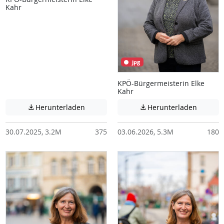
Kahr
jpg
KPÖ-Bürgermeisterin Elke
Kahr
Achtung: Diese Datei enthält unter Umstä
Achtung:
Herunterladen
Herunterladen


30.07.2025, 3.2M
375
03.06.2026, 5.3M
180