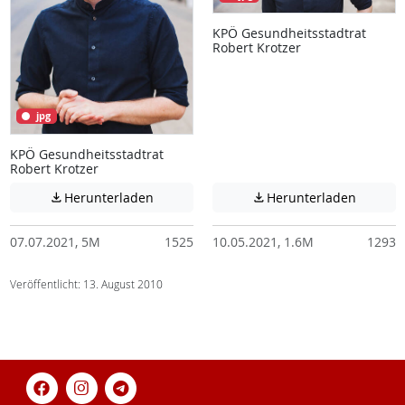
KPÖ Gesundheitsstadtrat
Robert Krotzer
jpg
KPÖ Gesundheitsstadtrat
Robert Krotzer
Achtung: Diese Datei enthält unter Umstä
Achtung:
Herunterladen
Herunterladen


07.07.2021, 5M
1525
10.05.2021, 1.6M
1293
Veröffentlicht: 13. August 2010