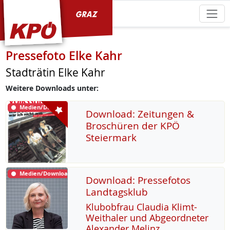
KPÖ Graz
Pressefoto Elke Kahr
Stadträtin Elke Kahr
Weitere Downloads unter:
Medien/Download
Download: Zeitungen &
Broschüren der KPÖ
Steiermark
Medien/Download
Download: Pressefotos
Landtagsklub
Klu­b­ob­frau Clau­dia Klimt-
Weitha­ler und Ab­ge­ord­ne­ter
Alex­an­der Me­linz