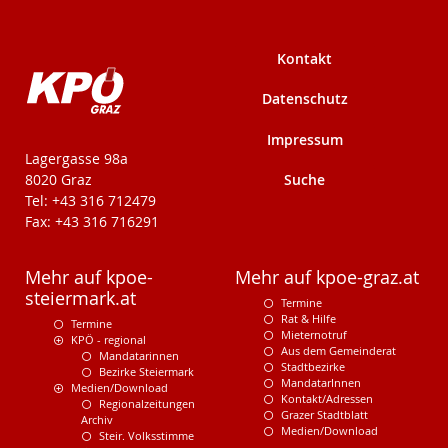
Kontakt
Datenschutz
Impressum
KPÖ-Steiermark
Lagergasse 98a
Suche
8020 Graz
Tel: +43 316 712479
Fax: +43 316 716291
Mehr auf kpoe-
Mehr auf kpoe-graz.at
steiermark.at
Termine
Rat & Hilfe
Termine
Mieternotruf
KPÖ - regional
Aus dem Gemeinderat
Mandatarinnen
Stadtbezirke
Bezirke Steiermark
MandatarInnen
Medien/Download
Kontakt/Adressen
Regionalzeitungen
Grazer Stadtblatt
Archiv
Medien/Download
Steir. Volksstimme