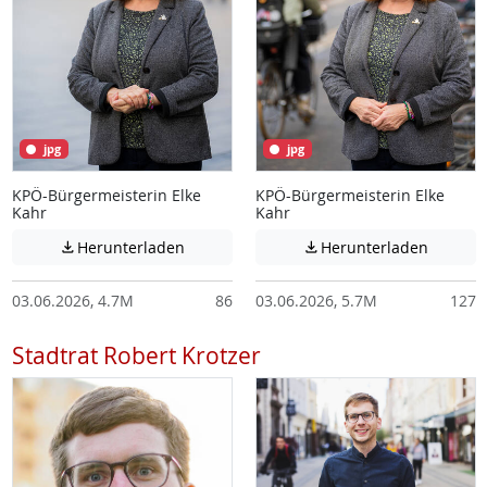
jpg
jpg
KPÖ-Bürgermeisterin Elke
KPÖ-Bürgermeisterin Elke
Kahr
Kahr
Achtung: Diese Datei enthält unter Umstä
Achtung:
Herunterladen
Herunterladen


03.06.2026, 4.7M
86
03.06.2026, 5.7M
127
Stadtrat Robert Krotzer