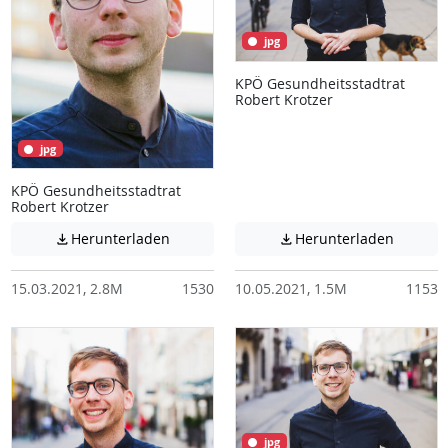
jpg
KPÖ Gesundheitsstadtrat
Robert Krotzer
jpg
KPÖ Gesundheitsstadtrat
Robert Krotzer
Achtung: Diese Datei enthält unter Umstä
Achtung:
Herunterladen
Herunterladen


15.03.2021, 2.8M
1530
10.05.2021, 1.5M
1153
jpg