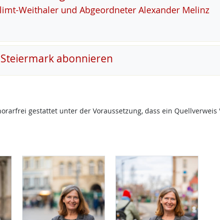
Klimt-Weitha­ler und Ab­ge­ord­ne­ter Alex­an­der Me­linz
 Steiermark abonnieren
onorarfrei gestattet unter der Voraussetzung, dass ein Quellverw