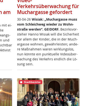
zu
Video-
Verkehrsüberwachung für
n am
Muchargasse gefordert
30-04-26
Wi­siak: „Much­ar­gas­se muss
vom Sch­leich­weg wie­der zu Wohn­
n mit ei­
stra­ße wer­den“.
GEI­DORF.
Be­zirks­vor­
die
ste­her Han­no Wi­siak will die Si­cher­heit
Zwangs­
vor al­lem der Kin­der, die in der Much­
ren und
ar­gas­se woh­nen, ge­währ­leis­ten; an­de­
sicht­bar
re Maß­nah­men wa­ren wir­k­lungs­los,
ti­vist
nun könn­te ein punk­tu­el­le Vi­deo­über­
wa­chung des Ver­kehrs end­lich die Lö­
sung sein.
Stadtbezirke