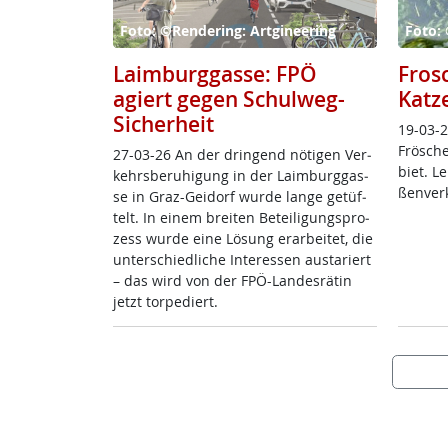
Foto: ©Rendering: Artgineering
Foto: 
Laimburggasse: FPÖ
Fros
agiert gegen Schulweg-
Katz
Sicherheit
19-03-2
Frö­sche
27-03-26 An der drin­gend nö­t­i­gen Ver­
biet. L
kehrs­be­ru­hi­gung in der Laim­burg­gas­
ßen­ver­
se in Graz-Gei­dorf wur­de lan­ge ge­tüf­
telt. In ei­nem brei­ten Be­tei­li­gung­s­pro­
zess wur­de ei­ne Lö­sung er­ar­bei­tet, die
un­ter­schied­li­che In­ter­es­sen au­s­ta­riert
– das wird von der FPÖ-Lan­des­rä­tin
jetzt tor­pe­diert.