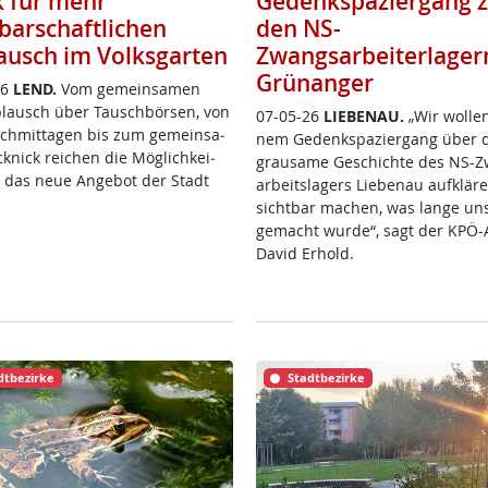
k für mehr
Gedenkspaziergang 
barschaftlichen
den NS-
ausch im Volksgarten
Zwangsarbeiterlager
Grünanger
26
LEND.
Vom ge­mein­sa­men
­plausch über Tausch­bör­sen, von
07-05-26
LIE­BENAU.
„Wir wol­le
ch­mit­ta­gen bis zum ge­mein­sa­
nem Ge­denk­spa­zier­gang über 
­nick rei­chen die Mög­lich­kei­
grau­sa­me Ge­schich­te des NS-
e das neue An­ge­bot der Stadt
ar­beits­la­gers Lie­benau auf­klä­
sicht­bar ma­chen, was lan­ge un­
ge­macht wur­de“, sagt der KPÖ-Ak­
Da­vid Er­hold.
dtbezirke
Stadtbezirke