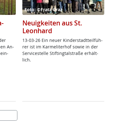
Foto: ©Fratz Graz
a-
Neuigkeiten aus St.
Leonhard
der
13-03-26 Ein neu­er Kin­der­stadt­teil­füh­
­nen An­
rer ist im Kar­me­li­ter­hof so­wie in der
 ein­
Ser­vice­s­tel­le Stif­ting­tal­stra­ße er­hält­
lich.