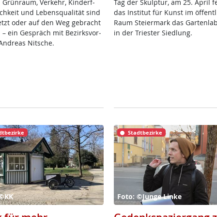
 Grün­raum, Ver­kehr, Kin­der­f­
Tag der Skulp­tur, am 25. April fei
ch­keit und Le­bens­qua­li­tät sind
das In­sti­tut für Kunst im öf­f­ent­
etzt oder auf den Weg ge­bracht
Raum Stei­er­mark das Gar­ten­la­
 – ein Ge­spräch mit Be­zirks­vor­
in der Tri­es­ter Sied­lung.
And­reas Nit­sche.
dtbezirke
Stadtbezirke
 ©KK
Foto: ©Junge Linke