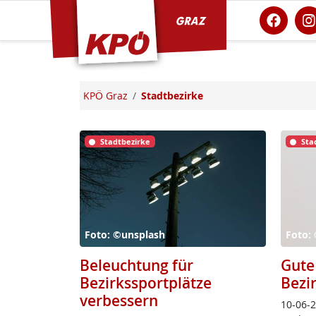
KPÖ Graz
KPÖ Graz
Stadtbezirke
Stadtbezirke
Sta
Foto: ©unsplash
Foto: 
Beleuchtung für
Gute
Bezirkssportplätze
Bezi
verbessern
10-06-26