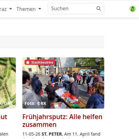
raz
Themen
Stadtbezirke
öR/UMJ
Foto: ©KK
mut
Frühjahrsputz: Alle helfen
zusammen
a­len
11-05-26
ST. PE­TER.
Am 11. April fand