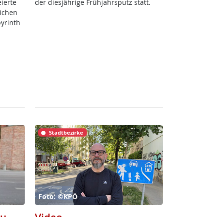
­er­te
der dies­jäh­ri­ge Früh­jahrs­putz statt.
li­chen
byrinth
Stadtbezirke
Foto: ©KPÖ