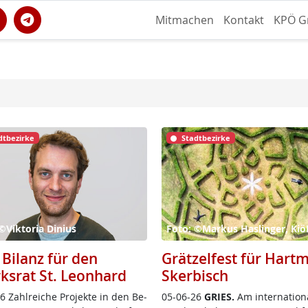
Mitmachen
Kontakt
KPÖ G
dtbezirke
Stadtbezirke
©Viktoria Dinius
Foto: ©Markus Haslinger, Ki
 Bilanz für den
Grätzelfest für Hart
rksrat St. Leonhard
Skerbisch
 Zahl­rei­che Pro­jek­te in den Be­
05-06-26
GRIES.
Am in­ter­na­tio­n