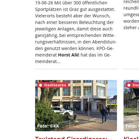
rei­chen
19-06-26 Mit über 300 öf­f­ent­li­chen
reund­li
Sport­plät­zen ist Graz gut aus­ge­stat­tet.
um­ge­s
Vie­ler­orts be­steht aber der Wunsch,
wor­den
nach ei­ner bes­se­ren Be­leuch­tung der
ste­her 
je­wei­li­gen An­la­gen, da­mit die­se auch
ganz­jäh­rig, bei ent­sp­re­chen­den Wit­te­
rungs­ver­hält­nis­sen, in den Abend­stun­
den ge­nutzt wer­den kön­nen. KPÖ-Ge­
mein­de­rat
Horst Alič
hat das im Ge­
mein­de­rat…
Stadtbezirke
Sta
Foto: ©KK
Foto: