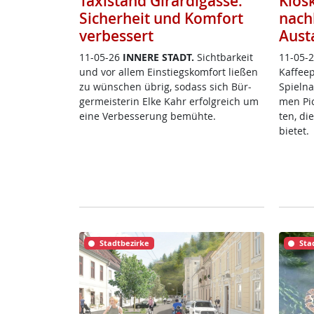
Taxistand Girardigasse:
Kios
Sicherheit und Komfort
nach
verbessert
Aust
11-05-26
IN­NE­RE STADT.
Sicht­bar­keit
11-05-
und vor al­lem Ein­s­tiegs­kom­fort lie­ßen
Kaf­fee
zu wün­schen üb­rig, so­dass sich Bür­
Spiel­na
ger­meis­te­rin El­ke Kahr er­folg­reich um
men Pick
ei­ne Ver­bes­se­rung be­müh­te.
ten, di
bie­tet.
Stadtbezirke
Sta