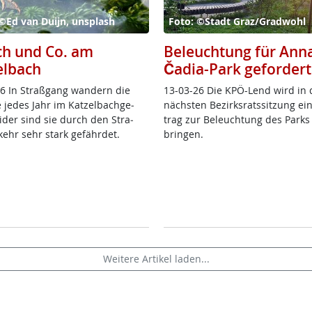
©Ed van Duijn, unsplash
Foto: ©Stadt Graz/Gradwohl
ch und Co. am
Beleuchtung für Ann
elbach
Čadia-Park gefordert
6 In Straß­gang wan­dern die
13-03-26 Die KPÖ-Lend wird in 
 je­des Jahr im Kat­zel­bach­ge­
nächs­ten Be­zirks­rats­sit­zung ei
ei­der sind sie durch den Stra­
trag zur Be­leuch­tung des Parks
kehr sehr stark ge­fähr­det.
brin­gen.
Weitere Artikel laden...