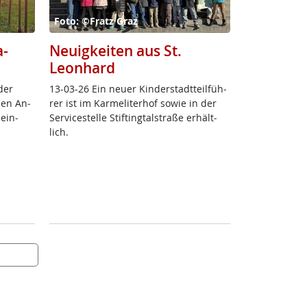
Foto: ©Fratz Graz
a-
Neuigkeiten aus St.
Leonhard
der
13-03-26 Ein neu­er Kin­der­stadt­teil­füh­
­nen An­
rer ist im Kar­me­li­ter­hof so­wie in der
 ein­
Ser­vice­s­tel­le Stif­ting­tal­stra­ße er­hält­
lich.