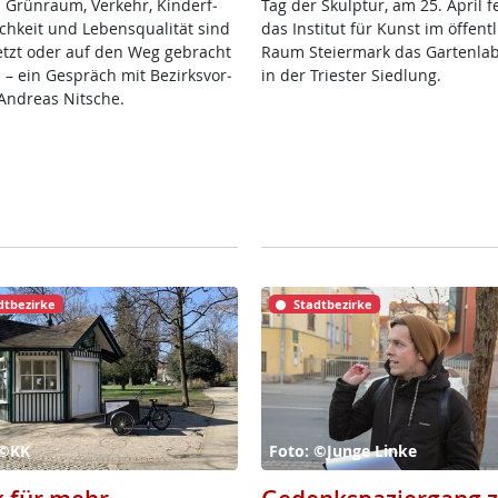
 Grün­raum, Ver­kehr, Kin­der­f­
Tag der Skulp­tur, am 25. April fei
ch­keit und Le­bens­qua­li­tät sind
das In­sti­tut für Kunst im öf­f­ent­
etzt oder auf den Weg ge­bracht
Raum Stei­er­mark das Gar­ten­la­
 – ein Ge­spräch mit Be­zirks­vor­
in der Tri­es­ter Sied­lung.
And­reas Nit­sche.
dtbezirke
Stadtbezirke
 ©KK
Foto: ©Junge Linke