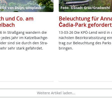
©Ed van Duijn, unsplash
Foto: ©Stadt Graz/Gradwohl
ch und Co. am
Beleuchtung für Ann
elbach
Čadia-Park gefordert
6 In Straß­gang wan­dern die
13-03-26 Die KPÖ-Lend wird in 
 je­des Jahr im Kat­zel­bach­ge­
nächs­ten Be­zirks­rats­sit­zung ei
ei­der sind sie durch den Stra­
trag zur Be­leuch­tung des Parks
kehr sehr stark ge­fähr­det.
brin­gen.
Weitere Artikel laden...