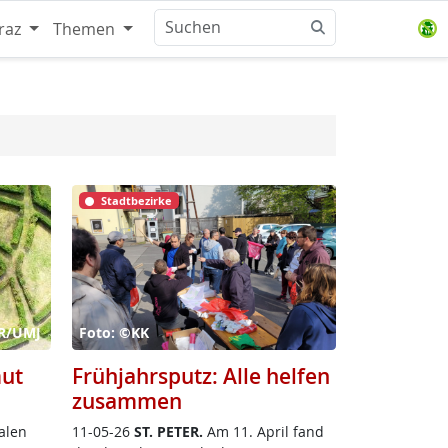
raz
Themen
Stadtbezirke
öR/UMJ
Foto: ©KK
mut
Frühjahrsputz: Alle helfen
zusammen
a­len
11-05-26
ST. PE­TER.
Am 11. April fand