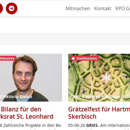
Mitmachen
Kontakt
KPÖ G
dtbezirke
Stadtbezirke
©Viktoria Dinius
Foto: ©Markus Haslinger, Ki
 Bilanz für den
Grätzelfest für Hart
rksrat St. Leonhard
Skerbisch
 Zahl­rei­che Pro­jek­te in den Be­
05-06-26
GRIES.
Am in­ter­na­tio­n