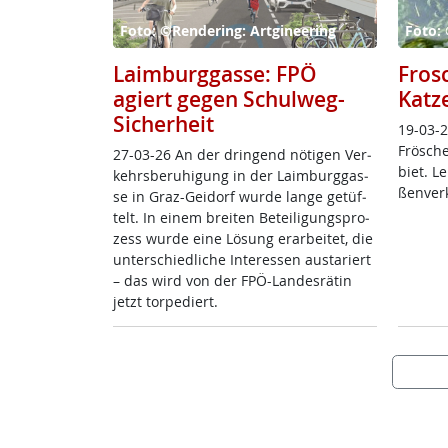
Foto: ©Rendering: Artgineering
Foto: 
Laimburggasse: FPÖ
Fros
agiert gegen Schulweg-
Katz
Sicherheit
19-03-2
Frö­sche
27-03-26 An der drin­gend nö­t­i­gen Ver­
biet. L
kehrs­be­ru­hi­gung in der Laim­burg­gas­
ßen­ver­
se in Graz-Gei­dorf wur­de lan­ge ge­tüf­
telt. In ei­nem brei­ten Be­tei­li­gung­s­pro­
zess wur­de ei­ne Lö­sung er­ar­bei­tet, die
un­ter­schied­li­che In­ter­es­sen au­s­ta­riert
– das wird von der FPÖ-Lan­des­rä­tin
jetzt tor­pe­diert.