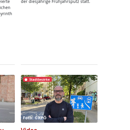
­er­te
der dies­jäh­ri­ge Früh­jahrs­putz statt.
li­chen
byrinth
Stadtbezirke
Foto: ©KPÖ