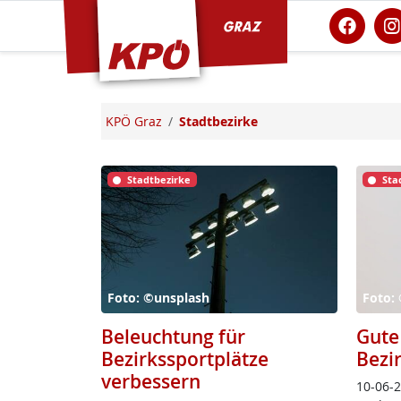
KPÖ Graz
KPÖ Graz
Stadtbezirke
Stadtbezirke
Sta
Foto: ©unsplash
Foto: 
Beleuchtung für
Gute
Bezirkssportplätze
Bezi
verbessern
10-06-26