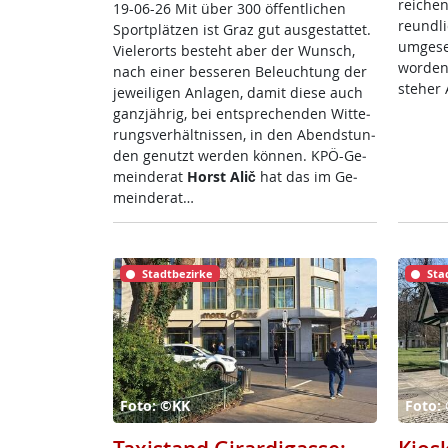
rei­chen
19-06-26 Mit über 300 öf­f­ent­li­chen
reund­li
Sport­plät­zen ist Graz gut aus­ge­stat­tet.
um­ge­s
Vie­ler­orts be­steht aber der Wunsch,
wor­den
nach ei­ner bes­se­ren Be­leuch­tung der
ste­her 
je­wei­li­gen An­la­gen, da­mit die­se auch
ganz­jäh­rig, bei ent­sp­re­chen­den Wit­te­
rungs­ver­hält­nis­sen, in den Abend­stun­
den ge­nutzt wer­den kön­nen. KPÖ-Ge­
mein­de­rat
Horst Alič
hat das im Ge­
mein­de­rat…
Stadtbezirke
Sta
Foto: ©KK
Foto: