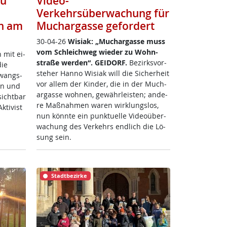
zu
Video-
Verkehrsüberwachung für
n am
Muchargasse gefordert
30-04-26
Wi­siak: „Much­ar­gas­se muss
vom Sch­leich­weg wie­der zu Wohn­
n mit ei­
stra­ße wer­den“.
GEI­DORF.
Be­zirks­vor­
die
ste­her Han­no Wi­siak will die Si­cher­heit
Zwangs­
vor al­lem der Kin­der, die in der Much­
ren und
ar­gas­se woh­nen, ge­währ­leis­ten; an­de­
sicht­bar
re Maß­nah­men wa­ren wir­k­lungs­los,
ti­vist
nun könn­te ein punk­tu­el­le Vi­deo­über­
wa­chung des Ver­kehrs end­lich die Lö­
sung sein.
Stadtbezirke