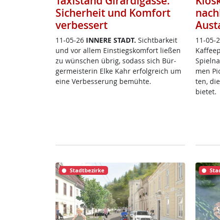
Taxistand Girardigasse:
Kios
Sicherheit und Komfort
nach
verbessert
Aust
11-05-26
IN­NE­RE STADT.
Sicht­bar­keit
11-05-
und vor al­lem Ein­s­tiegs­kom­fort lie­ßen
Kaf­fee
zu wün­schen üb­rig, so­dass sich Bür­
Spiel­na
ger­meis­te­rin El­ke Kahr er­folg­reich um
men Pick
ei­ne Ver­bes­se­rung be­müh­te.
ten, di
bie­tet.
Stadtbezirke
Sta