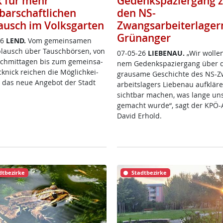
k für mehr
Gedenkspaziergang 
barschaftlichen
den NS-
ausch im Volksgarten
Zwangsarbeiterlager
Grünanger
26
LEND.
Vom ge­mein­sa­men
­plausch über Tausch­bör­sen, von
07-05-26
LIE­BENAU.
„Wir wol­le
ch­mit­ta­gen bis zum ge­mein­sa­
nem Ge­denk­spa­zier­gang über 
­nick rei­chen die Mög­lich­kei­
grau­sa­me Ge­schich­te des NS-
e das neue An­ge­bot der Stadt
ar­beits­la­gers Lie­benau auf­klä­
sicht­bar ma­chen, was lan­ge un­
ge­macht wur­de“, sagt der KPÖ-Ak­
Da­vid Er­hold.
dtbezirke
Stadtbezirke