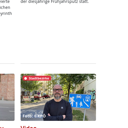
­er­te
der dies­jäh­ri­ge Früh­jahrs­putz statt.
li­chen
byrinth
Stadtbezirke
Foto: ©KPÖ