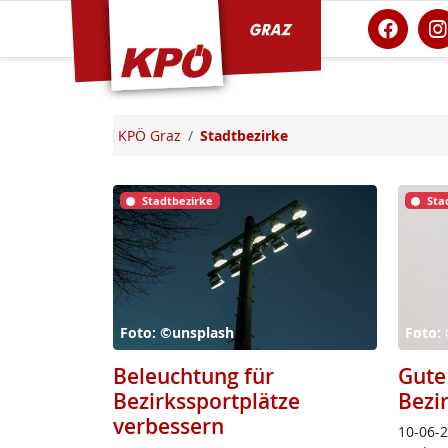
KPÖ Graz
KPÖ Graz
Stadtbezirke
Stadtbezirke
Sta
Foto: ©unsplash
Foto: 
Beleuchtung für
Gute
Bezirkssportplätze
Bezi
verbessern
10-06-26