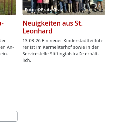
Foto: ©Fratz Graz
a-
Neuigkeiten aus St.
Leonhard
der
13-03-26 Ein neu­er Kin­der­stadt­teil­füh­
­nen An­
rer ist im Kar­me­li­ter­hof so­wie in der
 ein­
Ser­vice­s­tel­le Stif­ting­tal­stra­ße er­hält­
lich.