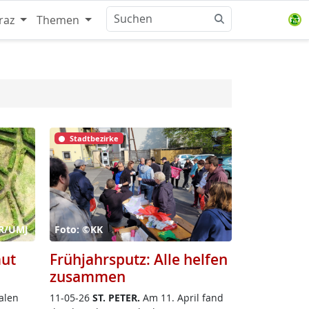
raz
Themen
Stadtbezirke
öR/UMJ
Foto: ©KK
mut
Frühjahrsputz: Alle helfen
zusammen
a­len
11-05-26
ST. PE­TER.
Am 11. April fand