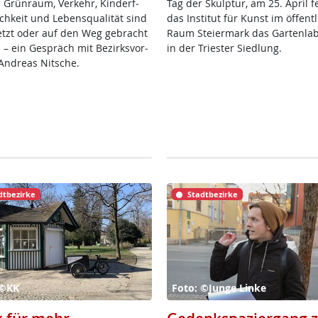
 Grün­raum, Ver­kehr, Kin­der­f­
Tag der Skulp­tur, am 25. April fei
ch­keit und Le­bens­qua­li­tät sind
das In­sti­tut für Kunst im öf­f­ent­
etzt oder auf den Weg ge­bracht
Raum Stei­er­mark das Gar­ten­la­
 – ein Ge­spräch mit Be­zirks­vor­
in der Tri­es­ter Sied­lung.
And­reas Nit­sche.
dtbezirke
Stadtbezirke
 ©KK
Foto: ©Junge Linke