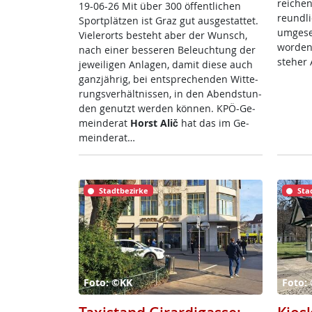
rei­chen
19-06-26 Mit über 300 öf­f­ent­li­chen
reund­li
Sport­plät­zen ist Graz gut aus­ge­stat­tet.
um­ge­s
Vie­ler­orts be­steht aber der Wunsch,
wor­den
nach ei­ner bes­se­ren Be­leuch­tung der
ste­her 
je­wei­li­gen An­la­gen, da­mit die­se auch
ganz­jäh­rig, bei ent­sp­re­chen­den Wit­te­
rungs­ver­hält­nis­sen, in den Abend­stun­
den ge­nutzt wer­den kön­nen. KPÖ-Ge­
mein­de­rat
Horst Alič
hat das im Ge­
mein­de­rat…
Stadtbezirke
Sta
Foto: ©KK
Foto: