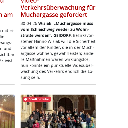
zu
Video-
Verkehrsüberwachung für
n am
Muchargasse gefordert
30-04-26
Wi­siak: „Much­ar­gas­se muss
vom Sch­leich­weg wie­der zu Wohn­
n mit ei­
stra­ße wer­den“.
GEI­DORF.
Be­zirks­vor­
die
ste­her Han­no Wi­siak will die Si­cher­heit
Zwangs­
vor al­lem der Kin­der, die in der Much­
ren und
ar­gas­se woh­nen, ge­währ­leis­ten; an­de­
sicht­bar
re Maß­nah­men wa­ren wir­k­lungs­los,
ti­vist
nun könn­te ein punk­tu­el­le Vi­deo­über­
wa­chung des Ver­kehrs end­lich die Lö­
sung sein.
Stadtbezirke