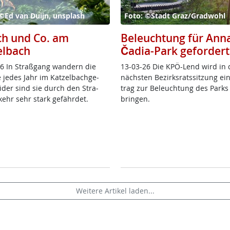
©Ed van Duijn, unsplash
Foto: ©Stadt Graz/Gradwohl
ch und Co. am
Beleuchtung für Ann
elbach
Čadia-Park gefordert
6 In Straß­gang wan­dern die
13-03-26 Die KPÖ-Lend wird in 
 je­des Jahr im Kat­zel­bach­ge­
nächs­ten Be­zirks­rats­sit­zung ei
ei­der sind sie durch den Stra­
trag zur Be­leuch­tung des Parks
kehr sehr stark ge­fähr­det.
brin­gen.
Weitere Artikel laden...