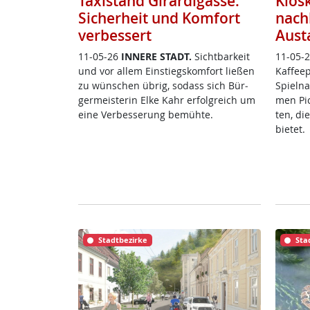
Taxistand Girardigasse:
Kios
Sicherheit und Komfort
nach
verbessert
Aust
11-05-26
IN­NE­RE STADT.
Sicht­bar­keit
11-05-
und vor al­lem Ein­s­tiegs­kom­fort lie­ßen
Kaf­fee
zu wün­schen üb­rig, so­dass sich Bür­
Spiel­na
ger­meis­te­rin El­ke Kahr er­folg­reich um
men Pick
ei­ne Ver­bes­se­rung be­müh­te.
ten, di
bie­tet.
Stadtbezirke
Sta