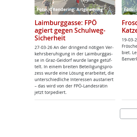
Foto: ©Rendering: Artgineering
Foto: 
Laimburggasse: FPÖ
Fros
agiert gegen Schulweg-
Katz
Sicherheit
19-03-2
Frö­sche
27-03-26 An der drin­gend nö­t­i­gen Ver­
biet. L
kehrs­be­ru­hi­gung in der Laim­burg­gas­
ßen­ver­
se in Graz-Gei­dorf wur­de lan­ge ge­tüf­
telt. In ei­nem brei­ten Be­tei­li­gung­s­pro­
zess wur­de ei­ne Lö­sung er­ar­bei­tet, die
un­ter­schied­li­che In­ter­es­sen au­s­ta­riert
– das wird von der FPÖ-Lan­des­rä­tin
jetzt tor­pe­diert.