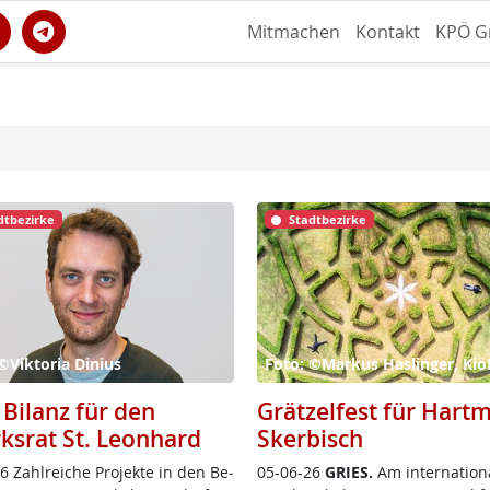
Mitmachen
Kontakt
KPÖ G
dtbezirke
Stadtbezirke
©Viktoria Dinius
Foto: ©Markus Haslinger, Ki
 Bilanz für den
Grätzelfest für Hart
rksrat St. Leonhard
Skerbisch
 Zahl­rei­che Pro­jek­te in den Be­
05-06-26
GRIES.
Am in­ter­na­tio­n