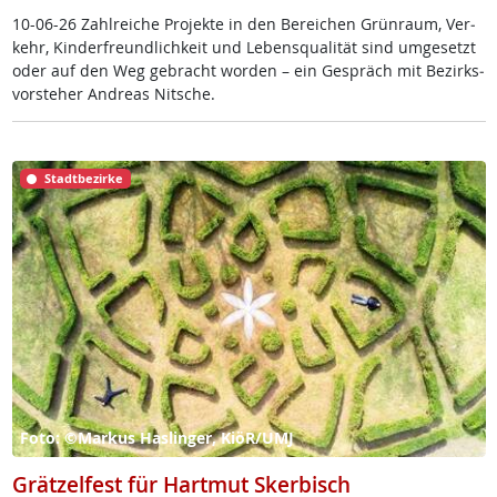
10-06-26 Zahl­rei­che Pro­jek­te in den Be­rei­chen Grün­raum, Ver­
kehr, Kin­der­f­reund­lich­keit und Le­bens­qua­li­tät sind um­ge­setzt
oder auf den Weg ge­bracht wor­den – ein Ge­spräch mit Be­zirks­
vor­ste­her And­reas Nit­sche.
Stadtbezirke
Foto: ©Markus Haslinger, KiöR/UMJ
Grätzelfest für Hartmut Skerbisch