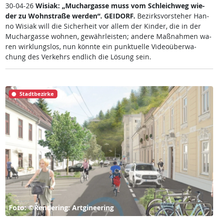
30-04-26
Wi­siak: „Much­ar­gas­se muss vom Sch­leich­weg wie­
der zu Wohn­stra­ße wer­den“.
GEI­DORF.
Be­zirks­vor­ste­her Han­
no Wi­siak will die Si­cher­heit vor al­lem der Kin­der, die in der
Much­ar­gas­se woh­nen, ge­währ­leis­ten; an­de­re Maß­nah­men wa­
ren wir­k­lungs­los, nun könn­te ein punk­tu­el­le Vi­deo­über­wa­
chung des Ver­kehrs end­lich die Lö­sung sein.
Stadtbezirke
Foto: ©Rendering: Artgineering