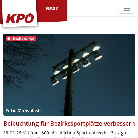
KPÖ Graz
Stadtbezirke
Foto: ©unsplash
Beleuchtung für Bezirkssportplätze verbessern
19-06-26 Mit über 300 öf­f­ent­li­chen Sport­plät­zen ist Graz gut