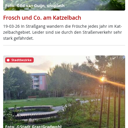
Foto: ©Ed van Duijn, unsplash
Frosch und Co. am Katzelbach
19-03-26 In Straß­gang wan­dern die Frö­sche je­des Jahr im Kat­
zel­bach­ge­biet. Lei­der sind sie durch den Stra­ßen­ver­kehr sehr
stark ge­fähr­det.
Stadtbezirke
Foto: ©Stadt Graz/Gradwohl