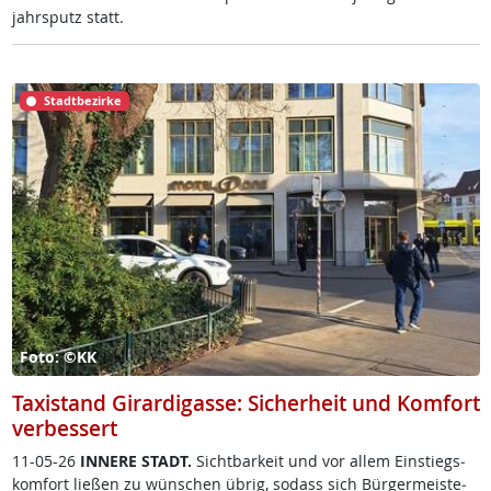
jahrs­putz statt.
Stadtbezirke
Foto: ©KK
Taxistand Girardigasse: Sicherheit und Komfort
verbessert
11-05-26
IN­NE­RE STADT.
Sicht­bar­keit und vor al­lem Ein­s­tiegs­
kom­fort lie­ßen zu wün­schen üb­rig, so­dass sich Bür­ger­meis­te­