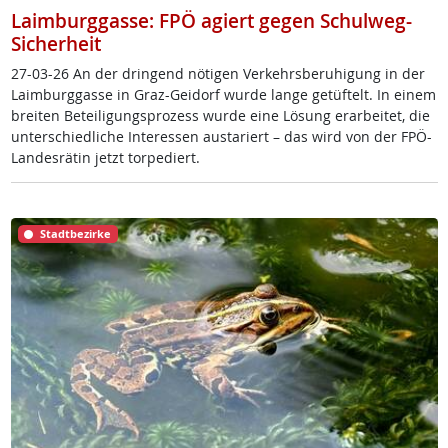
Laimburggasse: FPÖ agiert gegen Schulweg-
Sicherheit
27-03-26 An der drin­gend nö­t­i­gen Ver­kehrs­be­ru­hi­gung in der
Laim­burg­gas­se in Graz-Gei­dorf wur­de lan­ge ge­tüf­telt. In ei­nem
brei­ten Be­tei­li­gung­s­pro­zess wur­de ei­ne Lö­sung er­ar­bei­tet, die
un­ter­schied­li­che In­ter­es­sen au­s­ta­riert – das wird von der FPÖ-
Lan­des­rä­tin jetzt tor­pe­diert.
Stadtbezirke