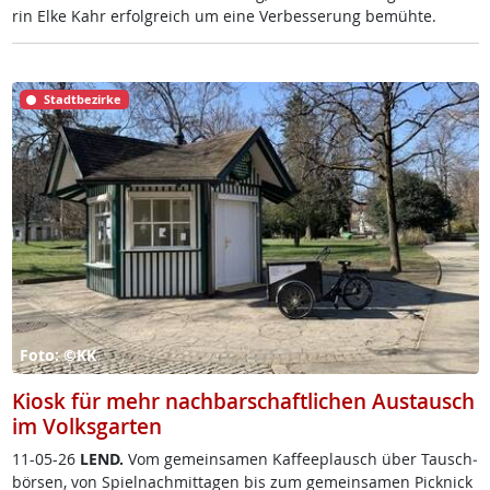
rin El­ke Kahr er­folg­reich um ei­ne Ver­bes­se­rung be­müh­te.
Stadtbezirke
Foto: ©KK
Kiosk für mehr nachbarschaftlichen Austausch
im Volksgarten
11-05-26
LEND.
Vom ge­mein­sa­men Kaf­fee­plausch über Tausch­
bör­sen, von Spiel­nach­mit­ta­gen bis zum ge­mein­sa­men Pick­nick