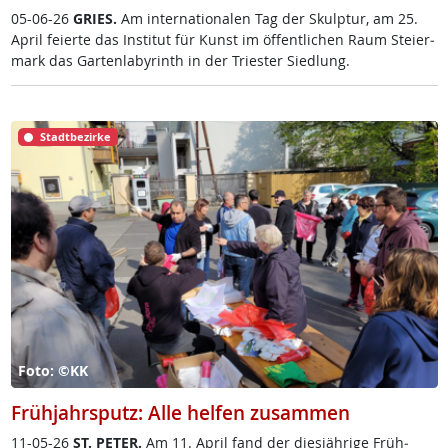
05-06-26
GRIES.
Am in­ter­na­tio­na­len Tag der Skulp­tur, am 25.
April fei­er­te das In­sti­tut für Kunst im öf­f­ent­li­chen Raum Stei­er­
mark das Gar­ten­la­byrinth in der Tri­es­ter Sied­lung.
Stadtbezirke
Foto: ©KK
Frühjahrsputz: Alle helfen zusammen
11-05-26
ST. PE­TER.
Am 11. April fand der dies­jäh­ri­ge Früh­