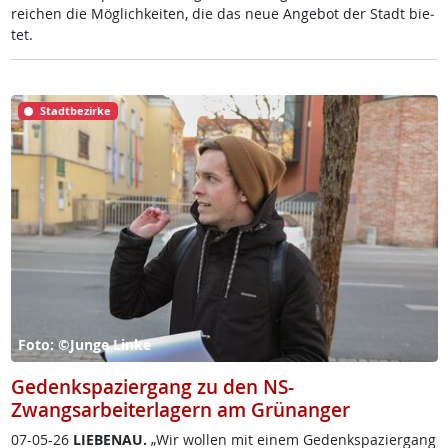
rei­chen die Mög­lich­kei­ten, die das neue An­ge­bot der Stadt bie­
tet.
Stadtbezirke
Foto: ©Junge Linke
Gedenkspaziergang zu den NS-
Zwangsarbeiterlagern am Grünanger
07-05-26
LIE­BENAU.
„Wir wol­len mit ei­nem Ge­denk­spa­zier­gang