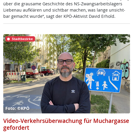
über die grau­sa­me Ge­schich­te des NS-Zwangs­ar­beits­la­gers
Lie­benau auf­klä­ren und sicht­bar ma­chen, was lan­ge un­sicht­
bar ge­macht wur­de“, sagt der KPÖ-Ak­ti­vist Da­vid Er­hold.
Stadtbezirke
Foto: ©KPÖ
Video-Verkehrsüberwachung für Muchargasse
gefordert