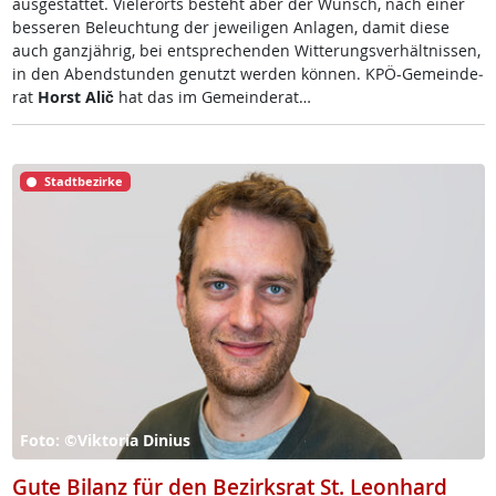
aus­ge­stat­tet. Vie­ler­orts be­steht aber der Wunsch, nach ei­ner
bes­se­ren Be­leuch­tung der je­wei­li­gen An­la­gen, da­mit die­se
auch ganz­jäh­rig, bei ent­sp­re­chen­den Wit­te­rungs­ver­hält­nis­sen,
in den Abend­stun­den ge­nutzt wer­den kön­nen. KPÖ-Ge­mein­de­
rat
Horst Alič
hat das im Ge­mein­de­rat…
Stadtbezirke
Foto: ©Viktoria Dinius
Gute Bilanz für den Bezirksrat St. Leonhard