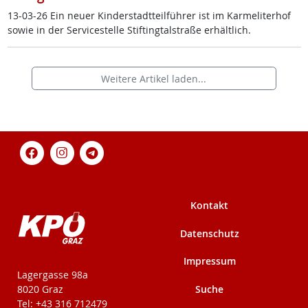
13-03-26 Ein neu­er Kin­der­stadt­teil­füh­rer ist im Kar­me­li­ter­hof
so­wie in der Ser­vice­s­tel­le Stif­ting­tal­stra­ße er­hält­lich.
Weitere Artikel laden...
Kontakt
Datenschutz
Impressum
KPÖ-Steiermark
Lagergasse 98a
Suche
8020 Graz
Tel: +43 316 712479