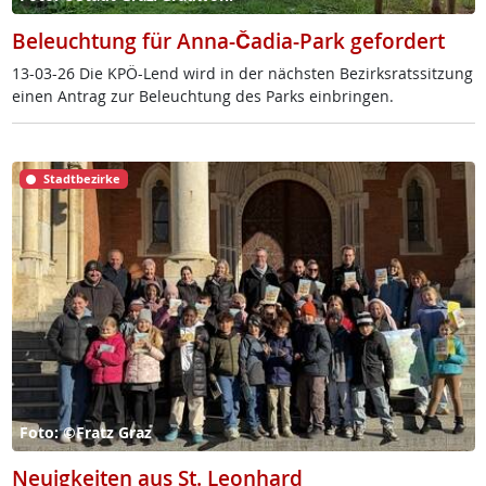
Beleuchtung für Anna-Čadia-Park gefordert
13-03-26 Die KPÖ-Lend wird in der nächs­ten Be­zirks­rats­sit­zung
ei­nen An­trag zur Be­leuch­tung des Parks ein­brin­gen.
Stadtbezirke
Foto: ©Fratz Graz
Neuigkeiten aus St. Leonhard