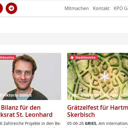
Mitmachen
Kontakt
KPÖ G
dtbezirke
Stadtbezirke
©Viktoria Dinius
Foto: ©Markus Haslinger, Ki
 Bilanz für den
Grätzelfest für Hart
rksrat St. Leonhard
Skerbisch
 Zahl­rei­che Pro­jek­te in den Be­
05-06-26
GRIES.
Am in­ter­na­tio­n