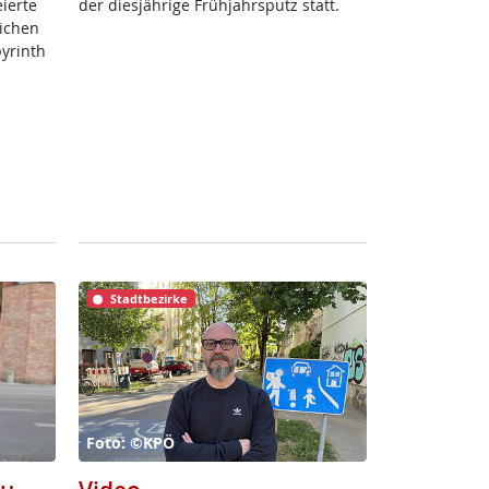
­er­te
der dies­jäh­ri­ge Früh­jahrs­putz statt.
li­chen
byrinth
Stadtbezirke
Foto: ©KPÖ