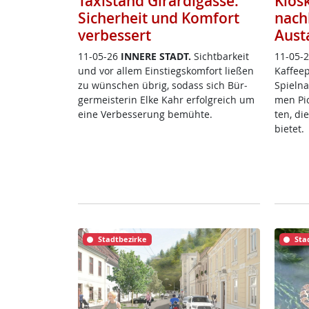
Taxistand Girardigasse:
Kios
Sicherheit und Komfort
nach
verbessert
Aust
11-05-26
IN­NE­RE STADT.
Sicht­bar­keit
11-05-
und vor al­lem Ein­s­tiegs­kom­fort lie­ßen
Kaf­fee
zu wün­schen üb­rig, so­dass sich Bür­
Spiel­na
ger­meis­te­rin El­ke Kahr er­folg­reich um
men Pick
ei­ne Ver­bes­se­rung be­müh­te.
ten, di
bie­tet.
Stadtbezirke
Sta