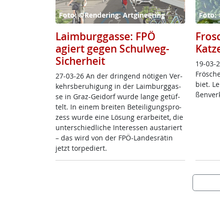
Foto: ©Rendering: Artgineering
Foto: 
Laimburggasse: FPÖ
Fros
agiert gegen Schulweg-
Katz
Sicherheit
19-03-2
Frö­sche
27-03-26 An der drin­gend nö­t­i­gen Ver­
biet. L
kehrs­be­ru­hi­gung in der Laim­burg­gas­
ßen­ver­
se in Graz-Gei­dorf wur­de lan­ge ge­tüf­
telt. In ei­nem brei­ten Be­tei­li­gung­s­pro­
zess wur­de ei­ne Lö­sung er­ar­bei­tet, die
un­ter­schied­li­che In­ter­es­sen au­s­ta­riert
– das wird von der FPÖ-Lan­des­rä­tin
jetzt tor­pe­diert.