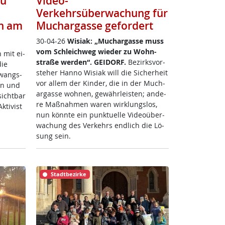
zu
Video-
Verkehrsüberwachung für
n am
Muchargasse gefordert
30-04-26
Wi­siak: „Much­ar­gas­se muss
vom Sch­leich­weg wie­der zu Wohn­
n mit ei­
stra­ße wer­den“.
GEI­DORF.
Be­zirks­vor­
die
ste­her Han­no Wi­siak will die Si­cher­heit
Zwangs­
vor al­lem der Kin­der, die in der Much­
ren und
ar­gas­se woh­nen, ge­währ­leis­ten; an­de­
sicht­bar
re Maß­nah­men wa­ren wir­k­lungs­los,
ti­vist
nun könn­te ein punk­tu­el­le Vi­deo­über­
wa­chung des Ver­kehrs end­lich die Lö­
sung sein.
Stadtbezirke