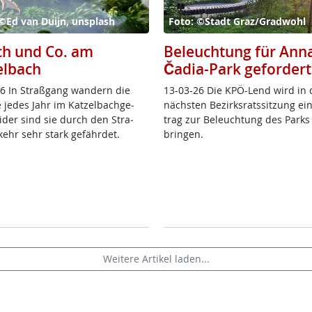
©Ed van Duijn, unsplash
Foto: ©Stadt Graz/Gradwohl
ch und Co. am
Beleuchtung für Ann
elbach
Čadia-Park gefordert
6 In Straß­gang wan­dern die
13-03-26 Die KPÖ-Lend wird in 
 je­des Jahr im Kat­zel­bach­ge­
nächs­ten Be­zirks­rats­sit­zung ei
ei­der sind sie durch den Stra­
trag zur Be­leuch­tung des Parks
kehr sehr stark ge­fähr­det.
brin­gen.
Weitere Artikel laden...