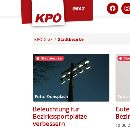
KPÖ Graz
KPÖ Graz
Stadtbezirke
Stadtbezirke
Sta
Foto: ©unsplash
Foto: 
Beleuchtung für
Gute
Bezirkssportplätze
Bezi
verbessern
10-06-26