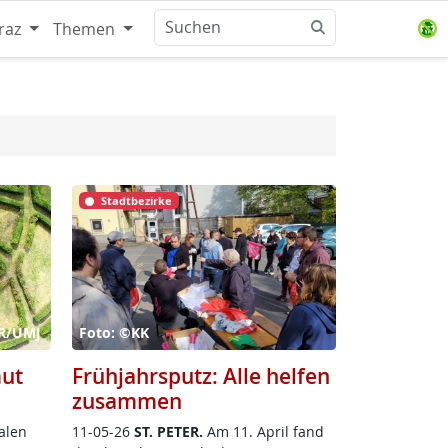
raz
Themen
Stadtbezirke
öR/UMJ
Foto: ©KK
mut
Frühjahrsputz: Alle helfen
zusammen
a­len
11-05-26
ST. PE­TER.
Am 11. April fand