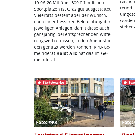
rei­chen
19-06-26 Mit über 300 öf­f­ent­li­chen
reund­li
Sport­plät­zen ist Graz gut aus­ge­stat­tet.
um­ge­s
Vie­ler­orts be­steht aber der Wunsch,
wor­den
nach ei­ner bes­se­ren Be­leuch­tung der
ste­her 
je­wei­li­gen An­la­gen, da­mit die­se auch
ganz­jäh­rig, bei ent­sp­re­chen­den Wit­te­
rungs­ver­hält­nis­sen, in den Abend­stun­
den ge­nutzt wer­den kön­nen. KPÖ-Ge­
mein­de­rat
Horst Alič
hat das im Ge­
mein­de­rat…
Stadtbezirke
Sta
Foto: ©KK
Foto: