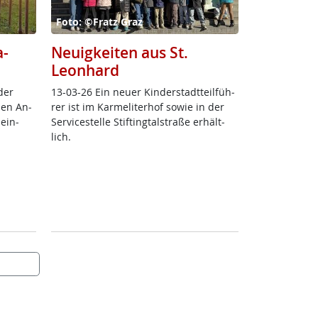
Foto: ©Fratz Graz
a-
Neuigkeiten aus St.
Leonhard
der
13-03-26 Ein neu­er Kin­der­stadt­teil­füh­
­nen An­
rer ist im Kar­me­li­ter­hof so­wie in der
 ein­
Ser­vice­s­tel­le Stif­ting­tal­stra­ße er­hält­
lich.