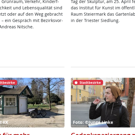
 Grün­raum, Ver­kehr, Kin­der­f­
Tag der Skulp­tur, am 25. April fei
ch­keit und Le­bens­qua­li­tät sind
das In­sti­tut für Kunst im öf­f­ent­
etzt oder auf den Weg ge­bracht
Raum Stei­er­mark das Gar­ten­la­
 – ein Ge­spräch mit Be­zirks­vor­
in der Tri­es­ter Sied­lung.
And­reas Nit­sche.
dtbezirke
Stadtbezirke
 ©KK
Foto: ©Junge Linke