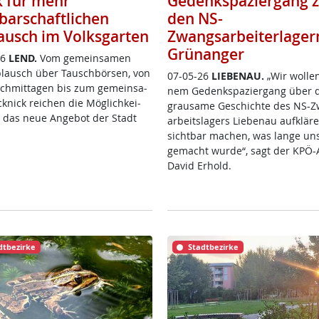
k für mehr
Gedenkspaziergang 
barschaftlichen
den NS-
ausch im Volksgarten
Zwangsarbeiterlager
Grünanger
26
LEND.
Vom ge­mein­sa­men
­plausch über Tausch­bör­sen, von
07-05-26
LIE­BENAU.
„Wir wol­le
ch­mit­ta­gen bis zum ge­mein­sa­
nem Ge­denk­spa­zier­gang über 
­nick rei­chen die Mög­lich­kei­
grau­sa­me Ge­schich­te des NS-
e das neue An­ge­bot der Stadt
ar­beits­la­gers Lie­benau auf­klä­
sicht­bar ma­chen, was lan­ge un­
ge­macht wur­de“, sagt der KPÖ-Ak­
Da­vid Er­hold.
dtbezirke
Stadtbezirke