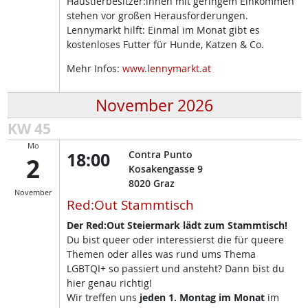
Haustierbesitzer:innen mit geringem Einkommen
stehen vor großen Herausforderungen.
Lennymarkt hilft: Einmal im Monat gibt es
kostenloses Futter für Hunde, Katzen & Co.
Mehr Infos:
www.lennymarkt.at
November 2026
KW 45
Mo
18:00
Contra Punto
2
Kosakengasse 9
8020
Graz
November
Red:Out Stammtisch
Der Red:Out Steiermark lädt zum Stammtisch!
Du bist queer oder interessierst die für queere
Themen oder alles was rund ums Thema
LGBTQI+ so passiert und ansteht? Dann bist du
hier genau richtig!
Wir treffen uns
jeden 1. Montag im Monat
im