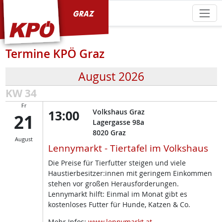
KPÖ Graz
Termine KPÖ Graz
August 2026
KW 34
Fr
13:00
Volkshaus Graz
21
Lagergasse 98a
8020
Graz
August
Lennymarkt - Tiertafel im Volkshaus
Die Preise für Tierfutter steigen und viele
Haustierbesitzer:innen mit geringem Einkommen
stehen vor großen Herausforderungen.
Lennymarkt hilft: Einmal im Monat gibt es
kostenloses Futter für Hunde, Katzen & Co.
Mehr Infos:
www.lennymarkt.at