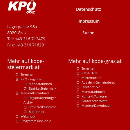
Datenschutz
Impressum
KPÖ-Steiermark
Lagergasse 98a
Suche
8020 Graz
Tel: +43 316 712479
Fax: +43 316 716291
Mehr auf kpoe-
Mehr auf kpoe-graz.at
steiermark.at
Termine
Rat & Hilfe
Termine
Mieternotruf
KPÖ - regional
Aus dem Gemeinderat
Mandatarinnen
Stadtbezirke
Bezirke Steiermark
MandatarInnen
Medien/Download
Kontakt/Adressen
Regionalzeitungen
Grazer Stadtblatt
Archiv
Medien/Download
Steir. Volksstimme
Bibliothek
Webshop
Programm und Ziele