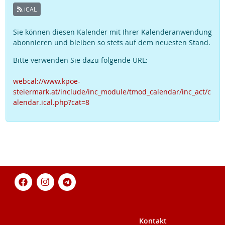
iCAL
Sie können diesen Kalender mit Ihrer Kalenderanwendung
abonnieren und bleiben so stets auf dem neuesten Stand.
Bitte verwenden Sie dazu folgende URL:
webcal://www.kpoe-
steiermark.at/include/inc_module/tmod_calendar/inc_act/c
alendar.ical.php?cat=8
Kontakt