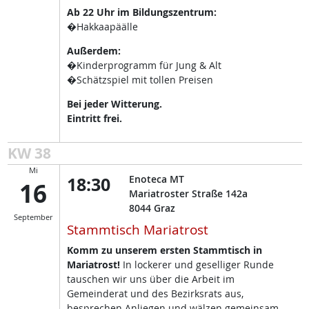
Ab 22 Uhr im Bildungszentrum:
�Hakkaapäälle
Außerdem:
�Kinderprogramm für Jung & Alt
�Schätzspiel mit tollen Preisen
Bei jeder Witterung.
Eintritt frei.
KW 38
Mi
18:30
Enoteca MT
16
Mariatroster Straße 142a
8044
Graz
September
Stammtisch Mariatrost
Komm zu unserem ersten Stammtisch in
Mariatrost!
In lockerer und geselliger Runde
tauschen wir uns über die Arbeit im
Gemeinderat und des Bezirksrats aus,
besprechen Anliegen und wälzen gemeinsam